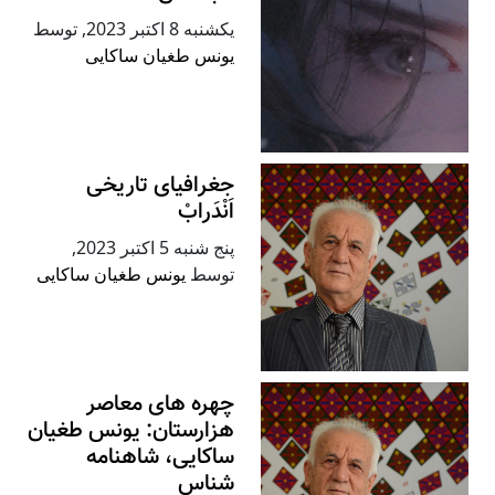
يكشنبه 8 اكتبر 2023
,
توسط
یونس طغیان ساکایی
جغرافیای تاریخی
اَنْدَرابْ
پنج شنبه 5 اكتبر 2023
,
توسط
یونس طغیان ساکایی
چهره های معاصر
هزارستان: یونس طغیان
ساکایی، شاهنامه
شناس