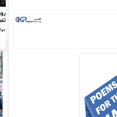
روز
تص
چهار شن