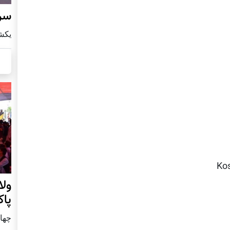
سرز
يكشنبه8 ا
Kos
ول
پا
چهار شنب