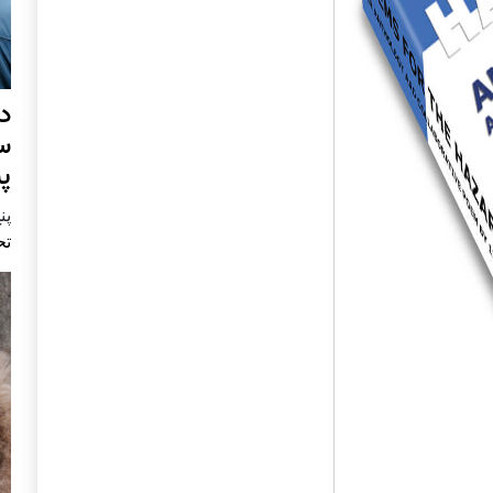
د
س
پ
پنج 
تح