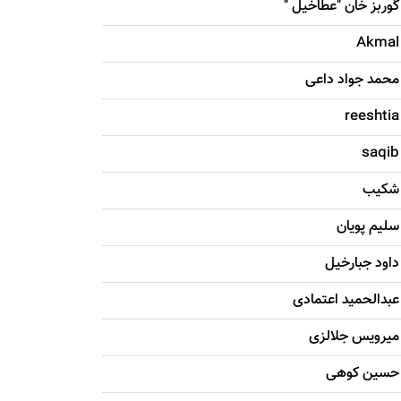
گوربز خان "عطاخیل "
Akmal
محمد جواد داعی
reeshtia
saqib
شکيب
سليم پویان
داود جبارخیل
عبدالحمید اعتمادی
میرویس جلالزی
حسين کوهی