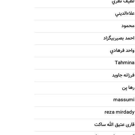
لطيف نظري
علاءالديني
محمود
احمد بصيربيگزاد
واحد فرهادي
Tahmina
فرزانه جاويد
رها پن
massumi
reza mirdady
قاری عتیق الله ساکت