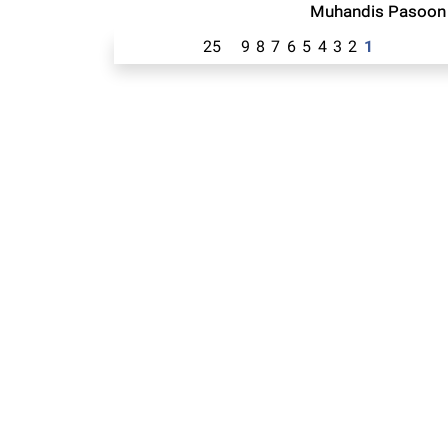
Muhandis Pasoon
25
9
8
7
6
5
4
3
2
1