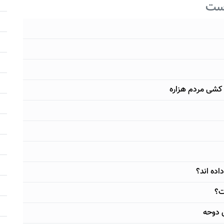
است
 کشی مردم هزاره
اده اند؟
ت؟
س دوحه