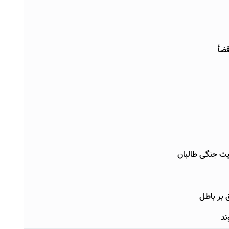
قضأ
یت جنگی طالبان
 بر باطل
ند