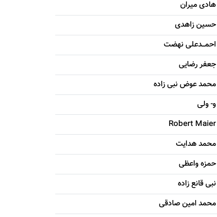
هادی ميران
حسين زاهدی
احمـــدعلی نهضت
جعفر رضایی
محمد عوض نبی زاده
و- ولی
Robert Maier
محمد هدایت
حمزه واعظی
نبی قانع زاده
محمد امين صادقی