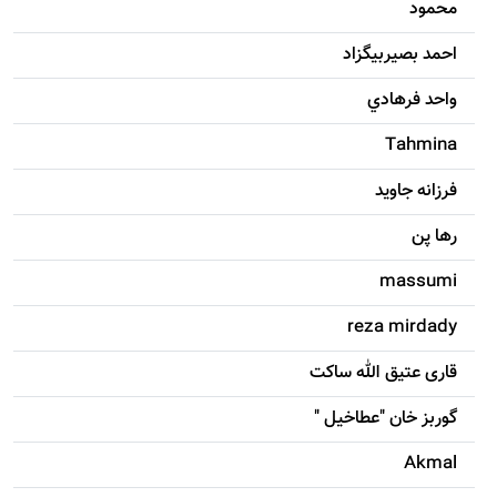
محمود
احمد بصيربيگزاد
واحد فرهادي
Tahmina
فرزانه جاويد
رها پن
massumi
reza mirdady
قاری عتیق الله ساکت
گوربز خان "عطاخیل "
Akmal