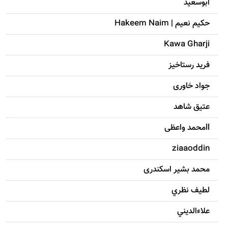
ابوسعيد
حکيم نعيم | Hakeem Naim
Kawa Gharji
فرید رستاخیز
جواد خاوری
عتیق شاهد
llمحمد واعظی
ziaaoddin
محمد بشیر اسکندری
لطيف نظري
علاءالديني