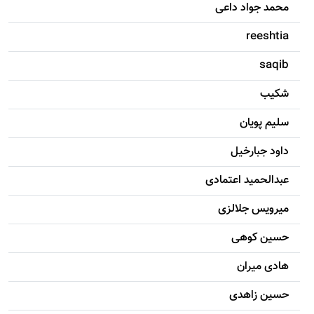
محمد جواد داعی
reeshtia
saqib
شکيب
سليم پویان
داود جبارخیل
عبدالحمید اعتمادی
میرویس جلالزی
حسين کوهی
هادی ميران
حسين زاهدی