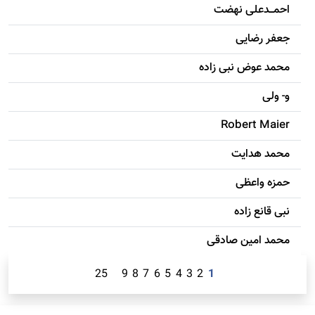
احمـــدعلی نهضت
جعفر رضایی
محمد عوض نبی زاده
و- ولی
Robert Maier
محمد هدایت
حمزه واعظی
نبی قانع زاده
محمد امين صادقی
25
9
8
7
6
5
4
3
2
1