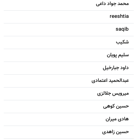
محمد جواد داعی
reeshtia
saqib
شکيب
سليم پویان
داود جبارخیل
عبدالحمید اعتمادی
میرویس جلالزی
حسين کوهی
هادی ميران
حسين زاهدی