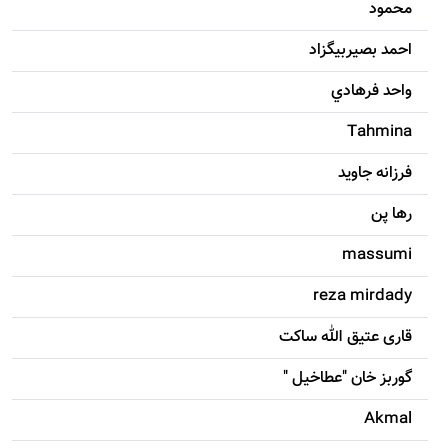
محمود
احمد بصيربيگزاد
واحد فرهادي
Tahmina
فرزانه جاويد
رها پن
massumi
reza mirdady
قاری عتیق الله ساکت
گوربز خان "عطاخیل "
Akmal