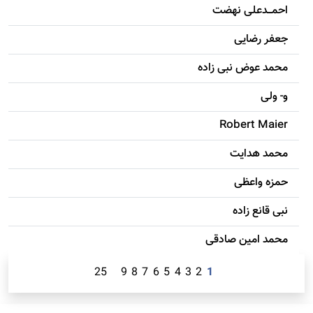
احمـــدعلی نهضت
جعفر رضایی
محمد عوض نبی زاده
و- ولی
Robert Maier
محمد هدایت
حمزه واعظی
نبی قانع زاده
محمد امين صادقی
25
9
8
7
6
5
4
3
2
1