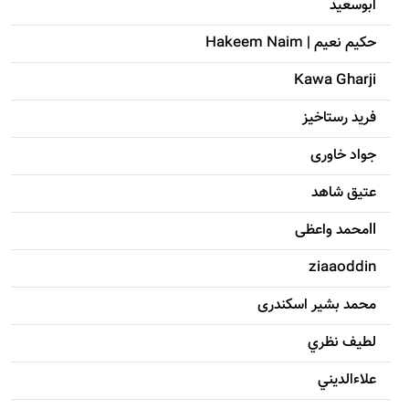
ابوسعيد
حکيم نعيم | Hakeem Naim
Kawa Gharji
فرید رستاخیز
جواد خاوری
عتیق شاهد
llمحمد واعظی
ziaaoddin
محمد بشیر اسکندری
لطيف نظري
علاءالديني