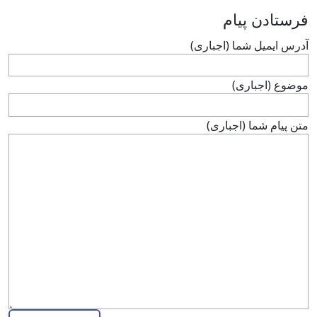
فرستادن پيام
آدرس ايميل شما (اجباری)
موضوع (اجباری)
متن پيام شما (اجباری)