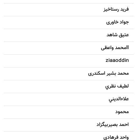
فرید رستاخیز
جواد خاوری
عتیق شاهد
llمحمد واعظی
ziaaoddin
محمد بشیر اسکندری
لطيف نظري
علاءالديني
محمود
احمد بصيربيگزاد
واحد فرهادي