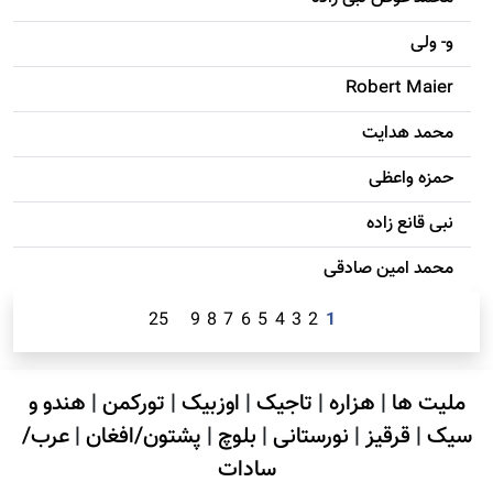
و- ولی
Robert Maier
محمد هدایت
حمزه واعظی
نبی قانع زاده
محمد امين صادقی
25
9
8
7
6
5
4
3
2
1
ملیت ها
|
هزاره
|
تاجیک
|
اوزبیک
|
تورکمن
|
هندو و
سیک
|
قرقیز
|
نورستانی
|
بلوچ
|
پشتون/افغان
|
عرب/
سادات