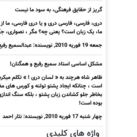
گریز از حقایق فرهنگی، به سود ما نیست
دری، فارسی، فارسی دری و یا دری فارسی، ما از 
ما، یک زبان است؟ یعنی چه؟ مگر ، نصواری، ج
جمعه 19 فوريه 2010, نويسنده: عبدالسمیع رفیع صافی
مشکل اساسی استاد سميع رفيع و همگنان!
ظاهر شاه هرچند به « لسان دری ! » تکلم ميکرد
است ، چنانکه ايجاد پشتو تولنه و کورس های م
بخاطر جلو کشاندن زبان پشتو ، بلکه سنگ اندازی
بوده است!
چهار شنبه 17 فوريه 2010, نويسنده: نثار احمد
واژه های کلیدی