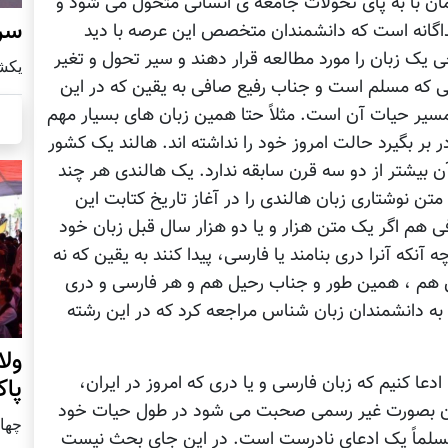
ان با به پای تحولات جامعه ی انسانی متحول می شود و
سرز
اگانه است که دانشمندان متخصص این عرصه با دید
یک زبان را مورد مطالعه قرار دهند و سیر تحول و تغیر
يكشنبه8 ا
چی که مسلم است و جناب رفیع صافی به یقین که در این
سیر حیات آن است. مثلاً حتا همین زبان های بسیار مهم
ر بر بگیرد حالت امروز خود را نداشته اند. هالند یک کشور
 بیشتر از دو سه قرن سابقه ندارد. یک هالندی هر چند
متن نوشتاری زبان هالندی را در آغاز تاریخ کتابت این
فی هم اگر یک متن هزار و یا دو هزار سال قبل زبان خود
آنکه آنرا دری بنامند یا فارسی، پیدا کنند به یقین که نه
من هم ، همین طور و جناب رحیل هم و هر فارسی و دری
ن به دانشمندان زبان شناس مراجعه کرد که در این رشته
ول
عا کنیم که زبان فارسی و یا دری که امروز در ایران،
پا
تان بصورت غیر رسمی صحبت می شود در طول حیات خود
چهار شنب
د مسلماً یک ادعای نادرست است. در این جای بحث نیست