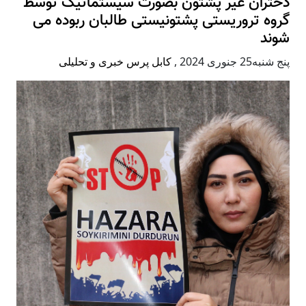
دختران غیر پشتون بصورت سیستماتیک توسط
گروه تروریستی پشتونیستی طالبان ربوده می
شوند
پنج شنبه25 جنوری 2024
,
کابل پرس خبری و تحلیلی