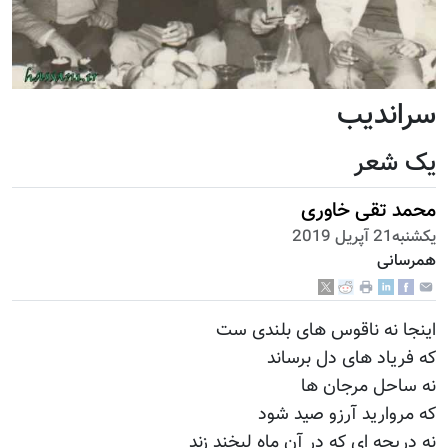
سراندیب
یک شعر
محمد تقی خاوری
يكشنبه21 آپریل 2019
همرسانی
اینجا نه ناقوس های بلندی ست
که فریاد های دل برساند
نه ساحل مرجان ها
که مروارید آرزو صید شود
نه دریچه ای که در آن ماه لبخند زند