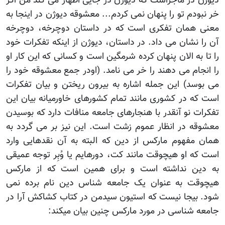
دیوزن در ماجراست که دیوژن در جایی اظهار می کند من اگر
خر نبودم تو را پنهان نمی کردم... معشوقه دیوژن در اینجا به
معنی همان تفکری است که در داستان دوچرخه، دوچرخه
آن را نشان می داد. در داستان، دیوژن از اینکه تفکرات خود
را تا به الان پنهان کرده شرمگین است و کسانی که این کار او
را انجام می دهند را خر می نامد. (اودر جمع معشوقه خود را
می بوسد) این جمله اشاره به بیرون ریختن و بیان تفکرات
است که در کشوری مانند تمام کشورهای خاورمیانه بیان این
تفکرات نو آنقدر با هنجارهای جامعه منافات دارد که بوسیدن
معشوقه در انظار عموم زشت است. این نیز بر می گردد به
همان مفهوم مارکس از دین که البته به آن نقدهایی وارد
است که او هیچوقت مانند کت، دورهایم یا وُبِر توجه عمیقی
به دین نداشته است و برای همین است که از مارکس
هیچوقت به عنوان یک جامعه شناس دین نام برده نمی
شود. بیجا نیست که استیون سیدمن در کتاب کشاکش آرا در
جامعه شناسی در مورد مارکس چنین بیان میکند: