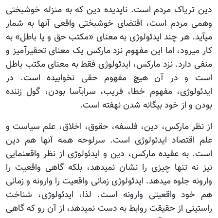
دین تریاک مردم است. ناپدیده دین که به منزله خوشبختی
وهمی مردم است، اقتضای خوشبختی واقعی آن‏ها به شمار
می‏آید. هر چند ایدئولوژی به معنای «مکتب حق و یا باطل‏» به
کار می‏رود، اما این مفهوم نزد مارکس یک معنای تحقیرآمیز و
منفی دارد. نزد مارکس، ایدئولوژی فقط به معنای مکتب باطل
است و در آن هیچ مفهوم حقی نخوابیده است. در
ایدئولوژی، مفهوم خطا، فریب، سراب‏آسا بودن، گول زننده
بودن و از خود بیگانه شدن نهفته است.
از نظر مارکس، دین، فلسفه، حقوق، اخلاق، علم سیاست و
علم اقتصاد ایدئولوژی است. سرلوحه همه آن‏ها هم دین
است. به عقیده مارکس، دین و ایدئولوژی از نظر واقع‏نمایی
نیز نه تنها چیزی را نشان نمی‏دهد، بلکه گاهی واقعیت را
وارونه جلوه می‏دهد. ایدئولوژی زمانی واقعیت را وارونه و زمانی
هم خود واقعیتی وارونه است. لذا، ایدئولوژی، شناخت
راستینی از حقیقت روابط به دست نمی‏دهد، از آن رو که گاهی