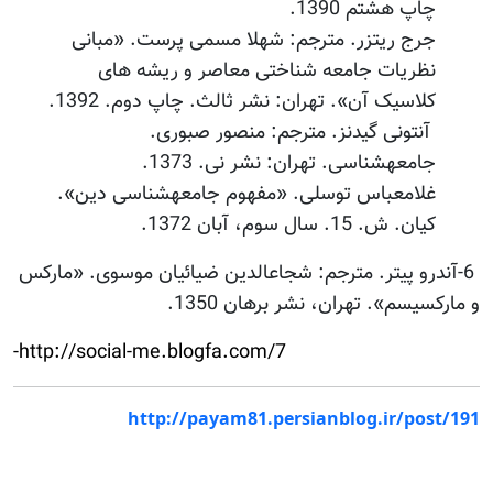
چاپ هشتم 1390.
جرج ریتزر. مترجم: شهلا مسمی پرست. «مبانی
نظریات جامعه شناختی معاصر و ریشه های
کلاسیک آن». تهران: نشر ثالث. چاپ دوم. 1392.
آنتونی گیدنز. مترجم: منصور صبوری.
جامعه‏شناسی. تهران: نشر نی. 1373.
غلامعباس توسلی. «مفهوم جامعه‏شناسی دین».
کیان. ش. 15. سال سوم، آبان 1372.
6-آندرو پیتر. مترجم: شجاع‏الدین ضیائیان موسوی. «مارکس
و مارکسیسم». تهران، نشر برهان 1350.
http://social-me.blogfa.com/7-
http://payam81.persianblog.ir/post/191