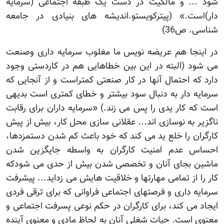
شود ... و مالکیت در دست یک طبقه اجتماعی (سرمایه
دار)است.» (پیترکویستو.اندیشه های بنیادی در جامعه
شناسی. ص36)
در اینجا هم عریضه نویس ما مغلوب سرمایه داری وصنعت
می شود (البته در این بین خطاهایی هم در کاردستی وجود
دارد که احتمال آنها در کار صنعتی کمتراست و از آنجایی که
سرمایه دار به دنبال سود بیشتر و خطای کمتری است بدیهی
است که کار یدی را پس می زند.) «سرمایه داران برای رقابت
ناگزیر به نوسازی اند... عقلانی سازی محل کار، بیش از پیش
کارگران را خلع ید می کند که خود باعث کم شدن دستمزدها،
احساس عدم امنیت کارگران به واسطه جایگزین شدن
ماشین بجای آنان و تخصصی شدن بیش از حدی می شودکه
کار را از تمامی مهارتها و خلاقیت هایش می زداید... پیشرفت
سرمایه داری و فرصتهای اجتماعی فراوانی که برای ترقی فردی
ایجاد می کند، برای کارگران در حکم نوعی پسرفت اجتماعی و
معنوی است. حیات شغلی آنان به لحاظ مادی و معنوی آینده