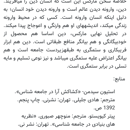
خلاصه سخن مارکس این است که انسان دین را می‏آفریند.
دین، وارونه دیدن عالم است و وارونه دیدن خود انسان؛ به
دلیل این‏که انسان وارونه است. کسی که در محیط وارونه
زندگی می‏کند، اندیشه‏های او هم وارنگی و اعوجاج پیدا می‏کند.
در تحلیل نهایی مارکس، دین اساسا هم محصول از
خودبیگانگی و هم بیانگر منافع طبقاتی است. دین هم ابزار
فریبکاری و ستمگری به طبقه‏زیردست جامعه است و هم
بیانگر اعتراض علیه ستمگری می‏باشد و نیز نوعی تسلیم و مایه
تسلی در برابر ستمگری است.
منابع:
استیون سیدمن- «کشاکش آرا در جامعه شناس».
مترجم: هادی جلیلی. تهران: نشرنی. چاپ پنجم.
1392 ص.
پیتر کیویستو. مترجم: منوچهر صبوری. «نظریه
های بنیادی در جامعه شناسی». تهران: نشر نی.