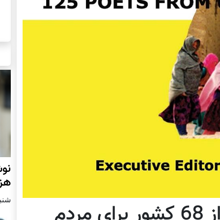
نوش
هزا
شنبه2 مارچ 
دفتر شعر 125 شاعر از 68 کشور برای مردم