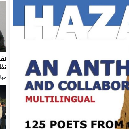
نق
نظ
چهار شنب