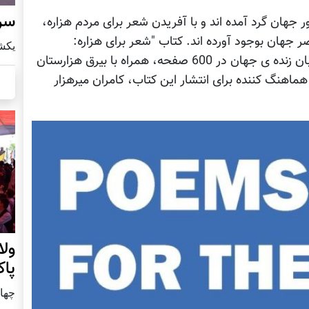
سرز
ر شناخته شده ی بین المللی از 68 کشور جهان گرد آمده اند و با آفریدن شعر برای مردم هزاره،
صر جهان بوجود آورده اند. کتاب "شعر برای هزاره:
يكشنبه8 ا
مجموعه شعر چند زبانه و شعر مشترک" به 17 زبان زنده ی جهان در 600 صفحه، همراه با بیرق هزارستان
ماهنگ کننده برای انتشار این کتاب، کامران میرهزار
ول
پا
چهار شنب