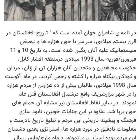
در نامه ی شاعران جهان آمده است که " تاریخ افغانستان در
قرن بیستم میلادی، سراسر با خون هزاره ها و تبعیض
سیستماتیک علیه آنان رنگین شده است. به تاریخ 10 و 11
فبروری/فوریه سال 1993 میلادی درمنطقه افشار کابل،
حکومت مجاهدین و متحدین آنان هزاران تن از زنان، مردان
و کودکان بیگناه هزاره را کشته و زخمی کردند. در ماه آگوست
سال 1998 میلادی، طالبان بیش از ده هزارتن از مردم هزاره
را در شهر مزارشریف واقع درشمال افغانستان قتل عام
نمودند. در سایر نقاط افغانستان نیز مشابه آن حمام های
خون برپا شد. علاوه بر این جنایات خونین، نابود سازی
فرهنگ و پیشینه تاریخی این مردم و تبلیغ تاریخ نادرست و
معلومات نادقیق در مورد هزاره ها، استراتژی بعدی دشمنان
این مردم بوده است. برای نمونه، درماه مارچ/مارس سال