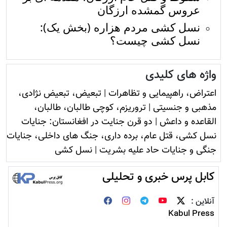
عروس گمشده ارزگان
نسل کشی مردم هزاره (بخش یک):
نسل کشی چیست؟
واژه های کلیدی
اعتراض، راهپیمایی و تظاهرات
|
تبعیض، تبعیض نژادی،
مذهبی و جنسیتی
|
تروريزم، کوچی طالبان، طالبان،
القاعده و داعش
|
دو قرن جنایت در افغانستان: جنایات
نسل کشی، قتل عام، برده داری، جنگ های داخلی، جنایات
جنگی و جنایات حاد علیه بشریت
|
نسل کشی
کابل پرس خبری و تحلیلی
آنلاین :
Kabul Press