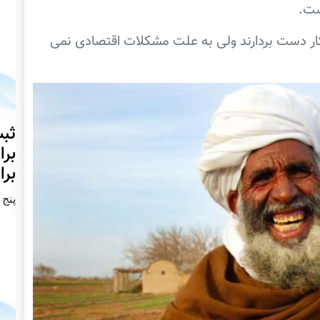
ست.
 کار دست بردارند ولی به علت مشکلات اقتصادی نمی
ثبت
برا
برا
پنج شنبه2