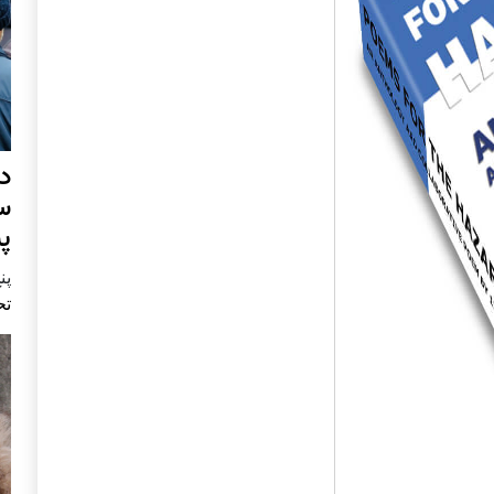
د
س
پ
پنج 
تح