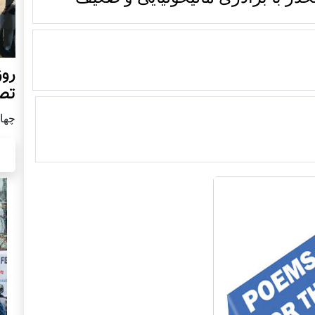
روز
تص
چهار شن