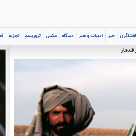
فشاگری
خبر
ادبیات و هنر
دیدگاه
عکس
تروریسم
تجزیه
فد
 قندهار