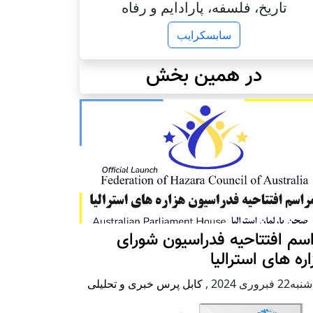
تاریخ، فلسفه، پارادایم و رفاه
سابسکرایب
در همین بخش
سم افتتاحیه فدراسیون شورای
ره های استرالیا
2 فبروری 2024
,
کابل پرس خبری و تحلیلی