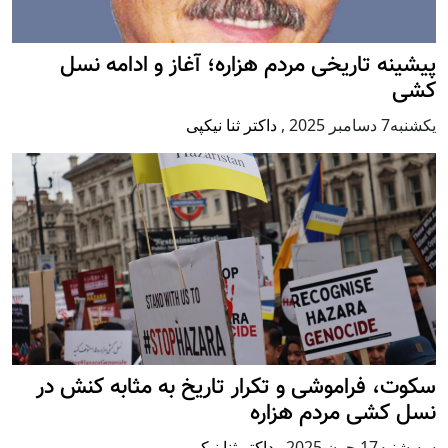
پيشينه تاريخی مردم هزاره؛ آغاز و ادامه نسل
کشی
يكشنبه7 دسامبر 2025
,
داکتر ثنا نیکپی
سکوت، فراموشی و تکرار تاريخ به مثابه کنش در
نسل کشی مردم هزاره
سه شنبه17 جون 2025
,
داکتر ثنا نیکپی