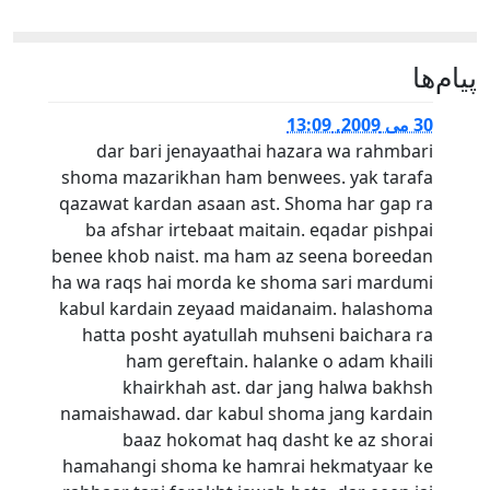
پيام‌ها
30 می 2009, 13:09
dar bari jenayaathai hazara wa rahmbari
shoma mazarikhan ham benwees. yak tarafa
qazawat kardan asaan ast. Shoma har gap ra
ba afshar irtebaat maitain. eqadar pishpai
benee khob naist. ma ham az seena boreedan
ha wa raqs hai morda ke shoma sari mardumi
kabul kardain zeyaad maidanaim. halashoma
hatta posht ayatullah muhseni baichara ra
ham gereftain. halanke o adam khaili
khairkhah ast. dar jang halwa bakhsh
namaishawad. dar kabul shoma jang kardain
baaz hokomat haq dasht ke az shorai
hamahangi shoma ke hamrai hekmatyaar ke