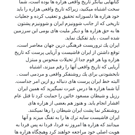
كتابهایی بيانگر تاريخ واقعی هزاره ها بوده است، شما
سخت اشتباه میكنيد، زيراكه تاريخ واقعی هزاره را بايد
خود هزاره ها دلسوزانه تحقيق و تعقیب كرده و جعليات
تاريخی كه از جانب شوونیزم ایران و شوونيزم پشتون
ها به حق هزاره ها و ديگر مليت های بومی اين سرزمين
شده است ، بايد تفكيك نمايد.
ايران يك تروریست فرهنگی درين جهان معاصر است،
توقع داشتن از ايران فاشیست و آريایی پرست كه تاريخ
هزاره ويا هر قوم جدا از تخيلات منحوس و مبتزل
آريایی كه تاريخ واقعی آنها را رقم ميزند، اشتباه
نابخشودنی برای يك روشنفكر واقعی و مردمی است .
البته خط ايران پرست های دنباله رو ازين امر جداست.
آيا شما هزاره ها درس عبرت نميگيريد كه همين ايران
رزيل و شيطان مسعود خائين را حمايت كرد تا قتل عام
افشار انجام یابد. و هنوز هم بعضی از هزاره های
روشنفكر نما پشت ايران شيطان را رها نمیكنند.
ايران فاشیست سايه ترك ها را به تفنگ میزند و آنها
ميدانند كه هزاره ها امروز نه فردا، فردا نه پس فردا به
هويت اصلی خود مراجعه خواهند كرد وهيچگاه هزاره ها