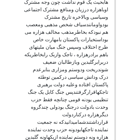
هابحيث يک قوم نداشت چون وجه مشترک
اوباهزاره درزبان ومنافع مشترک اجتماعی
وسياسی وبالاخره تاريخ مشترک
بودواومانندسياف شخص مذهبی ومعصب
هم نبودکه بخاطرمذهب مخالف هزاره می
بوداستخبارات پاکستان بامهارت خاص
طرح اختلاف وسپس جنگ ميان مليتهای
باهم برادرهزاره ، تاجک وازبک رابخاطريکه
دربرابرگلبدين وبازطالبان ضعيف
شوندريخت ودوستم ومزاری بنابرعدم
درک ودانش سياسی درکمين توطئه
پاکستان افتاده وعليه دولت برهبری
تاجکهاقرارگرفتندپس جنگ کابل يک جنگ
تنظيمی یودنه قومی چنانچه فقط حزب
وحدت بادولت درجنگ بودولی چندگروه
ديگرهزاره درکناردولت
قرارداشتندشماميدانيدکه نه جمعيت
نماينده تاجکهابودونه حزب وحدت نماينده
هزاره ونه دوستم نماينده ازبکهاونه گلبدين