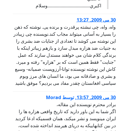
اكبري....................................وسلام
30 می 2009, 13:27
واه، واه، چی نبشته پرقدرت و برنده یی. نوشته که ذهن
را بسیار به آسانی میتواند مجاب کند.نویسنده چی زیبادر
این نوشته می کوشد تا تعدادی از جنایات ضد بشری را
به جنیات ضد هزاره مبدل سازد و بازهم زیباتر اینکه با
برندگی کلام شان می خواهند مستدل سازند که عمل
"جنایت" فقط همین است که بر "هزاره" رفته و میرد.
کاش این نوشته نویسنده توانا-آرزویست صمیانه- وسیع
و بشری و صادقانه می بود، ما انسان های مرز وبوم
سیاسی افغانستان چقدر مفاد می بردیم؟ موفق باشید
30 می 2009, 13:57
,
توسط
Morad
برادر محترم نویسنده اين مقاله،
اگر شما به اين باور داريد كه تاريخ واقعی هزاره ها را
ايران مينويسد و نشر ميكند، همان قسميكه ادعا كرديد
در بين كتابهايیكه به دريای هيرمند انداخته شده است،