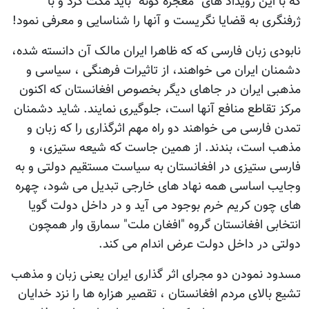
که با این رویداد های "معجزه گونه" باید مکث کرد و با
ژرفنگری به قضایا نگریست و آنها را شناسایی و معرفی نمود!
نابودی زبان فارسی که که ظاهرا ایران مالک آن دانسته شده،
دشمنان ایران می خواهند، از تاثیرات فرهنگی ، سیاسی و
مذهبی ایران در جاهای دیگر بخصوص افغانستان که اکنون
مرکز تقاطع منافع آنها است، جلوگیری نمایند. شاید دشمنان
تمدن فارسی می خواهند دو راه مهم اثرگذاری را که زبان و
مذهب است، بندند. از همین جاست که شیعه ستیزی، و
فارسی ستیزی در افغانستان به سیاست مستقیم دولتی و به
وجایب اساسی همه نهاد های خارجی تبدیل می شود، چهره
های چون کریم خرم بوجود می آید و در داخل دولت گویا
انتخابی افغانستان گروه "افغان ملت" سمارق وار همچون
دولتی در داخل دولت عرض اندام می کند.
مسدود نمودن دو مجرای اثر گذاری ایران یعنی زبان و مذهب
تشیع بالای مردم افغانستان ، تقصیر هزاره ها را نزد خدایان