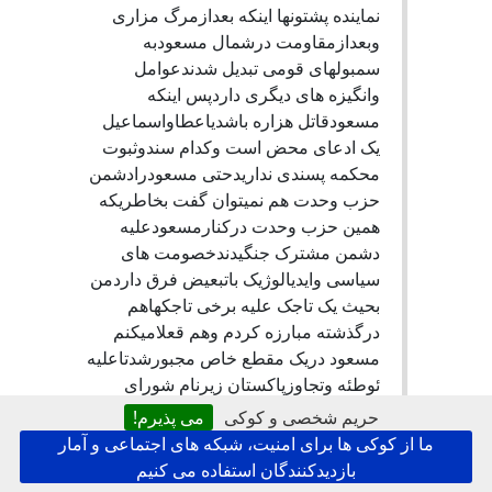
نماينده پشتونها اينکه بعدازمرگ مزاری
وبعدازمقاومت درشمال مسعودبه
سمبولهای قومی تبديل شدندعوامل
وانگيزه های ديگری داردپس اينکه
مسعودقاتل هزاره باشدياعطاواسماعيل
يک ادعای محض است وکدام سندوثبوت
محکمه پسندی نداريدحتی مسعودرادشمن
حزب وحدت هم نميتوان گفت بخاطريکه
همين حزب وحدت درکنارمسعودعليه
دشمن مشترک جنگيدندخصومت های
سياسی وايديالوژيک باتبعيض فرق داردمن
بحيث يک تاجک عليه برخی تاجکهاهم
درگذشته مبارزه کردم وهم قعلاميکنم
مسعود دريک مقطع خاص مجبورشدتاعليه
ئوطئه وتجاوزپاکستان زيرنام شورای
همأهنگی مقاومت کنداينکه
حریم شخصی و کوکی
می پذیرم!
ميگوينداسماعيل مخالف هزاره بوديک نوع
ما از کوکی ها برای امنیت، شبکه های اجتماعی و آمار
تبليغات سازمانيافته پشتونهابودکه
بازدیدکنندگان استفاده می کنیم
ميخواستندبازهم درهرات مانندکابل تاجک