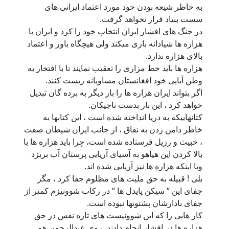
به خاطر شیعه بودن خود مورد اعتماد ايرانی های
سست بنیاد قرار نخواهد گرفت.
در جنگ های افشار ایران انتخاب خود را كرد و ایران با
هزاره ها شیادانه بازی میكند ولی هيچگاه باور و اعتماد
بالای هزاره ندارد.
هزاره ها بايد خط مزاری را تعقيب نمایند تا با افتخار به
وطن آبايی خود افغانستان مساویانه زیست كنند.
اگر بتواند ايران هزاره ها را بار دیگر به برده گان تبدیل
خواهد كرد ، اين بار بدست تاجيكان.
كتانهاییكه به دریا انداخته شده است ، اين كتابها به
خاطر دامن زدن به نفاق ، از جانب ايران شیطان صفت
، خبیث و رزيل فرستاده شده است، چرا بايد هزاره ها با
بالا كردن این هیاهو به آسيای آريایی پرستان آب بریزد
ویا اینكه هزاره ها نیز آریایی شده اند.
بلی ! قبيله به حق ملیت های مظلوم جفا كرد ، مگر
جفای اين “ سيكن پايدل ها “ در ركاب شوونيزم كمتر از
جفای بادارشان پشتونها نبوده است.
كار هایی را كه این شوونیست های تازه نفس در حق
هزاره ها در افشار انجام دادند، روی عبدالرحمن هم