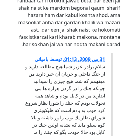
rahbaar tani forokht jawab beta. dar eeen jai
shak naist ke mardom begonai qaumi sharif
hazara ham dar kabul koshta shod. ama
masooliat anha dar gardan khalili wa mazari
ast. .dar een jai shak naist ke hokomati
fascistkarzai kari kharab maikona. montaha
har sokhan jai wa har noqta makani darad.
31 می 2009, 01:13
,
توسط
بامياني
سلام برادر عزيز شما هيچ مطالعه داريد و
از جنگ داخلي و جريان آن خبر داريد من
ميفهمم كه شما هيچ چيزي را نميدانيد
چونكه جنك را در گردن هزاره ها مي
انداريد من در كابل بودم و شاهد همه
تحولات بودم كه جنك را شورا نظار شروع
كرد خوب به يادم است كه هليكوپتري
شوراي نظار يك توپ را ور داشته و بالا
كوه سيلو ماند كه نشانه اولين جنك در
كابل بود حالا خودت بگو كه جنك را ما