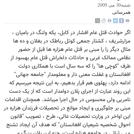
شنبه30 می 2009
همرسانی
اگر حوادث قتل عام افشار در کابل، یکه ولنگ در بامیان ،
مزارشریف ، کشتار جمعی کوتل رباطک در بغلان و ده ها
مثال دیگر را را مبنی بر قتل عام هزاره ها قبل از حضور
نظامی ممالک غربی و حادثات دلخراش قتل عام بهسود از
طرف "کوچی ها" را که سه سال است با همکاری دولت
افغانستان و غفلت معنی دار و معلومدار "جامعه جهانی"
ادامه دارد، پهلوی هم قرار بدهیم، به این نتیجه میرسیم که
این روند عبارت از اجرای پلان دوامدار است که از یک دست
نامریی ولی محسوس در حال اجرا میباشد. همچنان اقدامات
مبنی بر جلوگیری و ایجاد موانع در تحصیلات فرزندان هزاره در
این اواخر در وزارت تحصیلات عالی، طرح ، تصویب "قانون
احوال شخصیه شیعیان افغانستان" که هدف آن ایجاد تشنج
و بی ثباتی در جامعه هزاره است، جزء این پلان بزرگ و