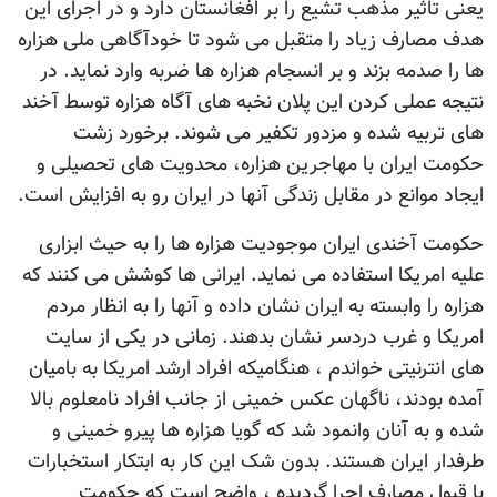
یعنی تاثیر مذهب تشیع را بر افغانستان دارد و در اجرای این
هدف مصارف زیاد را متقبل می شود تا خودآگاهی ملی هزاره
ها را صدمه بزند و بر انسجام هزاره ها ضربه وارد نماید. در
نتیجه عملی کردن این پلان نخبه های آگاه هزاره توسط آخند
های تربیه شده و مزدور تکفیر می شوند. برخورد زشت
حکومت ایران با مهاجرین هزاره، محدویت های تحصیلی و
ایجاد موانع در مقابل زندگی آنها در ایران رو به افزایش است.
حکومت آخندی ایران موجودیت هزاره ها را به حیث ابزاری
علیه امریکا استفاده می نماید. ایرانی ها کوشش می کنند که
هزاره را وابسته به ایران نشان داده و آنها را به انظار مردم
امریکا و غرب دردسر نشان بدهند. زمانی در یکی از سایت
های انترنیتی خواندم ، هنگامیکه افراد ارشد امریکا به بامیان
آمده بودند، ناگهان عکس خمینی از جانب افراد نامعلوم بالا
شده و به آنان وانمود شد که گویا هزاره ها پیرو خمینی و
طرفدار ایران هستند. بدون شک این کار به ابتکار استخبارات
با قبول مصارف اجرا گردیده ، واضح است که حکومت