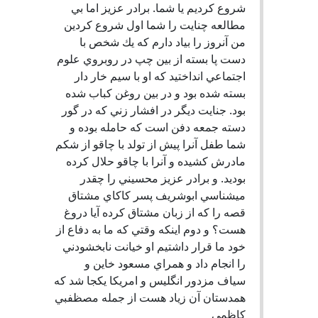
شروع كرديم يا شما. برادر عزيز اما بي
مطالعه چنايت را شما اول شروع كردين
من آنروز را بياد دارم كه يك شخص با
دست پا بسته از بين چپ در روبروي علوم
اجتماعي انداختيد كه او با سيم خار دار
بسته شده بود و در بين روغن كباب شده
بود. جنايت ديگر در افشار زني كه در گور
دسته جمعه دفن است كه حامله بوده و
شما طفل آنرا پيش از تولد با چاقو از شكم
مادرش كشيده و آنرا با چاقو حلال كرده
بوديد. و برادر عزيز محسيني را چقدر
ميشناسي ابوشريف پسر كاكاي مشتاق
قصه را كه از زبان مشتاق كرده آيا دروغ
هست؟ و دوم اينكه وقتي كه ما به دفاع از
خود ما قرار داشتيم او خيانت نابخشودني
را انجام داد و همراي مسعود خاين و
سياف مزدور انگليس و امريكا يكجا شد كه
همدستان آن زياد هست از جمله مصظفبي
كاظمي