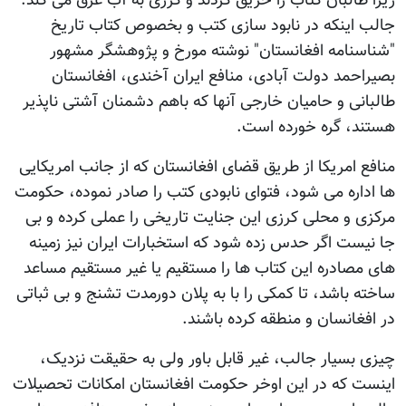
زیرا طالبان کتاب را حریق کردند و کرزی به آب غرق می کند.
جالب اینکه در نابود سازی کتب و بخصوص کتاب تاریخ
"شناسنامه افغانستان" نوشته مورخ و پژوهشگر مشهور
بصیراحمد دولت آبادی، منافع ایران آخندی، افغانستان
طالبانی و حامیان خارجی آنها که باهم دشمنان آشتی ناپذیر
هستند، گره خورده است.
منافع امریکا از طریق قضای افغانستان که از جانب امریکایی
ها اداره می شود، فتوای نابودی کتب را صادر نموده، حکومت
مرکزی و محلی کرزی این جنایت تاریخی را عملی کرده و بی
جا نیست اگر حدس زده شود که استخبارات ایران نیز زمینه
های مصادره این کتاب ها را مستقیم یا غیر مستقیم مساعد
ساخته باشد، تا کمکی را با به پلان دورمدت تشنج و بی ثباتی
در افغانسان و منطقه کرده باشند.
چیزی بسیار جالب، غیر قابل باور ولی به حقیقت نزدیک،
اینست که در این اوخر حکومت افغانستان امکانات تحصیلات