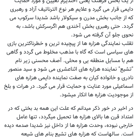
از یک بخش فرهنگ یعنی آخندیزم تعیین و مورد حمایت
دایمی قرار می گیرد و علایم هر نوع الترناتیف آزاد و رهبری
که از جانب بخش مدرن و سیکولار باشد شدیدا سرکوب می
گردد. حتی رهبری بخش آخندی هم اگرسرکش باشد، به
نحوی جلو آن گرفته می شود.
تقلب نمایندگی هزاره ها از پیچیده ترین و خطرناکترین بازی
های سیاسی است که گاه با مذهب مخلوط می گردد و گاهی
هم با مسایل منطقه یی و محلی. آصف محسنی زیر نام
"تشیع" نماینده هزاره های اثناعشری می شود و سید منصور
نادری و خانواده کیان به صفت نماینده دایمی هزاره های
اسماعیلی مورد عنایت و حمایت قرار می گیرد. در هرات و بلخ
از موجودیت هزاره ها انکار میشود.
در اخیر در خور ذکر میدانم که علت این همه بد بختی که در
امتداد قرن ها بالای هزاره ها تحمیل میگردد، تنها عامل
خارجی نبوده، وحدت هزاره ها از داخل نیز شدیدا صدمه دیده
است. سالهاست که هزاره های تشیع بنام های شیعه