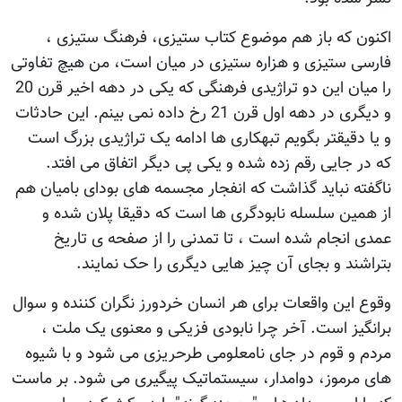
اکنون که باز هم موضوع کتاب ستیزی، فرهنگ ستیزی ،
فارسی ستیزی و هزاره ستیزی در میان است، من هیچ تفاوتی
را میان این دو تراژیدی فرهنگی که یکی در دهه اخیر قرن 20
و دیگری در دهه اول قرن 21 رخ داده نمی بینم. این حادثات
و یا دقیقتر بگویم تبهکاری ها ادامه یک تراژیدی بزرگ است
که در جایی رقم زده شده و یکی پی دیگر اتفاق می افتد.
ناگفته نباید گذاشت که انفجار مجسمه های بودای بامیان هم
از همین سلسله نابودگری ها است که دقیقا پلان شده و
عمدی انجام شده است ، تا تمدنی را از صفحه ی تاریخ
بتراشند و بجای آن چیز هایی دیگری را حک نمایند.
وقوع این واقعات برای هر انسان خردورز نگران کننده و سوال
برانگیز است. آخر چرا نابودی فزیکی و معنوی یک ملت ،
مردم و قوم در جای نامعلومی طرحریزی می شود و با شیوه
های مرموز، دوامدار، سیستماتیک پیگیری می شود. بر ماست