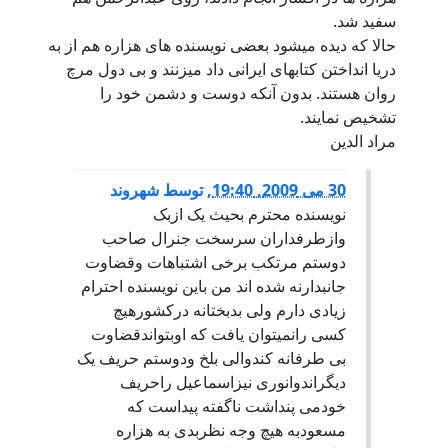
سفید شد.
حالا كه دیده میشود بعضی نویسنده های هزاره هم از به
دریا انداختن كتابهای ایرانی داد میزنند و بی دول مرچ
روان هستند. بدون آنكه دوست و دشمن خود را
تشخیص نمایند.
مراد الدین
30 می 2009, 19:40
,
توسط
شهروند
نويسنده محترم بحيث يک ازبک
وازطرفداران سرسخت جنرال صاحب
دوستم مرتکب برخی اشتباهات وقضاوت
جانبدارنه شده اند من باين نويسنده احترام
زيادی دارم ولی بدبختانه درکشورهيچ
کسی رانميتوان يافت که اوبتواندقضاوت
بی طرفانه کندوالی بلخ ودوستم حريف يک
ديگراندوانوری نيزاسماعيل راحريف
خودمی پنداشت ناگفته پيداست که
مسعودبه هيچ وجه نظربدی به هزاره