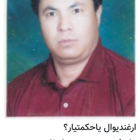
ارغندیوال یاحکمتیار؟