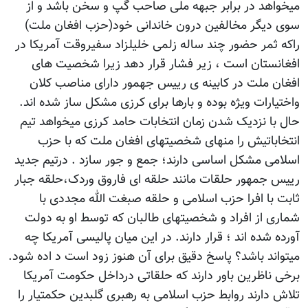
میخواهد در برابر جبهه ملی صاحب گپ و سخن باشد و از
سوی دیگر مخالفین درون خاندانی خود(حزب افغان ملت)
راکه ثمر حضور چند ساله زلمی خلیلزاد سفیروقت آمریکا در
افغانستان است ، زیر فشار قرار دهد زیرا شخصیت های
افغان ملت در کابینه ی رییس جهمور دارای مناصب کلان
واختیارات ویژه بوده و بارها برای کرزی مشکل ساز شده اند.
حال با نزدیک شدن زمان انتخابات حامد کرزی میخواهد تیم
انتخاباتیش را منهای شخصیتهای افغان ملت که با حزب
اسلامی مشکل اساسی دارند؛ جمع و جور سازد . درتیم جدید
رییس جمهور حلقات مانند حلقه ای فاروق وردک،حلقه جبار
ثابت با افرا حزب اسلامی و حلقه صبغت الله مجددی با
شماری از افراد و شخصیتهای طالبان که توسط او به دولت
آورده شده اند ؛ قرار دارند. در این میان پالیسی آمریکا چه
میتواند باشد؟ پاسخ دقیق برای آن هنوز زود است د اده شود.
برخی ناظرین باور دارند که حلقاتی درداخل حکومت آمریکا
تلاش دارند روابط حزب اسلامی به رهبری گلبدین حکمتیار را