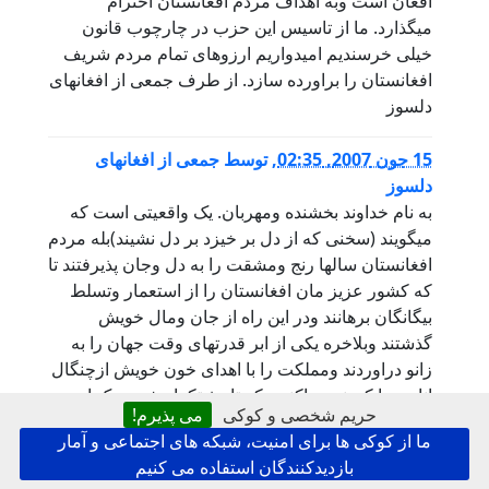
افغان است وبه اهداف مردم افغانستان احترام
میگذارد. ما از تاسیس این حزب در چارچوب قانون
خیلی خرسندیم امیدواریم ارزوهای تمام مردم شریف
افغانستان را براورده سازد. از طرف جمعی از افغانهای
دلسوز
15 جون 2007, 02:35
,
توسط
جمعی از افغانهای
دلسوز
به نام خداوند بخشنده ومهربان. یک واقعیتی است که
میگویند (سخنی که از دل بر خیزد بر دل نشیند)بله مردم
افغانستان سالها رنج ومشقت را به دل وجان پذیرفتند تا
که کشور عزیز مان افغانستان را از استعمار وتسلط
بیگانگان برهانند ودر این راه از جان ومال خویش
گذشتند وبلاخره یکی از ابر قدرتهای وقت جهان را به
زانو دراوردند ومملکت را با اهدای خون خویش ازچنگال
انان رها کردندو... اکنون که تاریخ تکرار شده ویک ابر
حریم شخصی و کوکی
می پذیرم!
قدرت دیگر بایک حیله وترفند جدید به سرزمین
ما از کوکی ها برای امنیت، شبکه های اجتماعی و آمار
عزیزمان حمله کرده ایا اکنون ما وظیفه دفاع از خاک
بازدیدکنندگان استفاده می کنیم
وناموس مان را فراموش کرده ایم؟ ایا این همه خون