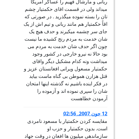
ربانی و مارشال فهیم را عساکر امریکا
میداند ولی در قسمت اقای حکمتیار چشم
تان را بسته نموده میگذرید . در صورتی که
اقاً حکمتیار هم مانند ربانی و تیم اش از یک
جای سر چشمه میکیرند و حدف هیچ یک
شان خدمت به مردم رنج کشیده ما نیست
چون اگر حدف شان خدمت به مردم می
بود حالا نه نیرو خارجی در کشور وجود
میداشت ونه کدام مشکیل دیگر واقای
حکمتیار مسعول ویرانی افغانستان عزیز و
قتل هزارن هموطن بی گناه ماست بیاید
در فکر اینده باشیم نه گذشته اینها امتحان
شان را سپری نموده اند و آزموده را
آرمودن خطاهست
12 جون 2007, 02:56
مقایسه کردن حکمتیار با مسعود نامردی
است. بدون حکمتیار و حزب او
سازماندهی میلیون ها افغان در وقت جهاد