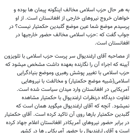
به هر حال حزب اسلامی مخالف اینگونه پیمان ها بوده و
خواهان خروج نیروهای خارجی از افغانستان است. از او
پرسیدم موضع شما عین موضع گلبدین حکمتیار نیست؟ در
جواب گفت که :حزب اسلامی مخالف حضور خارجیها در
افغانستان است.
از مصاحبه آقای ارغندیوال سر پرست حزب اسلامی با تلویزون
آیینه که اجراء آن را نگارنده بعهده داشت مشخص میشود که
حزب اسلامی با تغییر پوشش رهبری وموضع بنیادگرایی
اسلامی(شبیه موضع حکمتیار) و مخالفت با نیروهایی
آمریکایی در افغانستان وارد میدان سیاست شده است.
تفاوت دیدگاه درنظرات ارغندیوال با حکمتیار مشاهده
نمیشود. آنچه که آقای ارغندیوال میگوید همان است که
گلبدین حکمتیار بارها روی آن تاکید کرده است. آقای حکمتیار
در برابر حضور نیروهای آمریکادر افغانستان اعلام جهاد کرده
است و آقای ارغندیوال با حضور آمریکایی ها در کشور