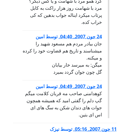
کرد همو مرد با شهامت و یا کس دیگر؟
مرد با شهامت روز هزار راکت به کابل
پرتاب میکرد ایناله جواب بدهین که کی
خراب کده.
24 جون 2007, 04:40
,
توسط
امین
جان بیادر مردم هم مسعود شهید را
میشناسند و تاریخ هم قضاوت خود را کرده
و میکنه.
میگن: به میرسد خار بیابان
گل چون جوان گردد بمیرد
24 جون 2007, 04:49
,
توسط
امین
کوهدامنی صاحب مه قربان کلامت میگم
گپ دلم را گفتی امید که همیشه همچون
جوات های دندان شکن به سگ های ای
اس ای بتین.
11 جون 2007, 05:16
,
توسط
نيزک