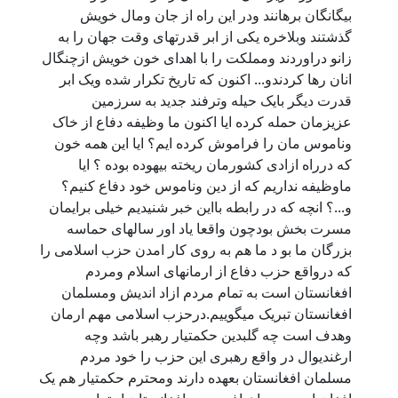
بیگانگان برهانند ودر این راه از جان ومال خویش
گذشتند وبلاخره یکی از ابر قدرتهای وقت جهان را به
زانو دراوردند ومملکت را با اهدای خون خویش ازچنگال
انان رها کردندو... اکنون که تاریخ تکرار شده ویک ابر
قدرت دیگر بایک حیله وترفند جدید به سرزمین
عزیزمان حمله کرده ایا اکنون ما وظیفه دفاع از خاک
وناموس مان را فراموش کرده ایم؟ ایا این همه خون
که درراه ازادی کشورمان ریخته بیهوده بوده ؟ ایا
ماوظیفه نداریم که از دین وناموس خود دفاع کنیم؟
و...؟ انچه که در رابطه بااین خبر شنیدیم خیلی برایمان
مسرت بخش بودچون واقعا یاد اور سالهای حماسه
بزرگان ما بو د ما هم به روی کار امدن حزب اسلامی را
که درواقع حزب دفاع از ارمانهای اسلام ومردم
افغانستان است به تمام مردم ازاد اندیش ومسلمان
افغانستان تبریک میگوییم.درحزب اسلامی مهم ارمان
وهدف است چه گلبدین حکمتیار رهبر باشد وچه
ارغندیوال در واقع رهبری این حزب را خود مردم
مسلمان افغانستان بعهده دارند ومحترم حکمتیار هم یک