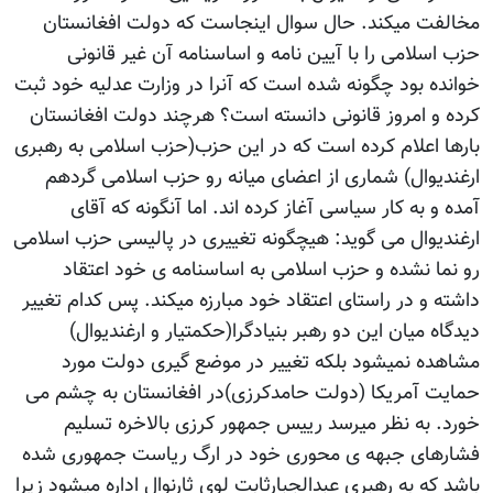
مخالفت میکند. حال سوال اینجاست که دولت افغانستان
حزب اسلامی را با آیین نامه و اساسنامه آن غیر قانونی
خوانده بود چگونه شده است که آنرا در وزارت عدلیه خود ثبت
کرده و امروز قانونی دانسته است؟ هرچند دولت افغانستان
بارها اعلام کرده است که در این حزب(حزب اسلامی به رهبری
ارغندیوال) شماری از اعضای میانه رو حزب اسلامی گردهم
آمده و به کار سیاسی آغاز کرده اند. اما آنگونه که آقای
ارغندیوال می گوید: هیچگونه تغییری در پالیسی حزب اسلامی
رو نما نشده و حزب اسلامی به اساسنامه ی خود اعتقاد
داشته و در راستای اعتقاد خود مبارزه میکند. پس کدام تغییر
دیدگاه میان این دو رهبر بنیادگرا(حکمتیار و ارغندیوال)
مشاهده نمیشود بلکه تغییر در موضع گیری دولت مورد
حمایت آمریکا (دولت حامدکرزی)در افغانستان به چشم می
خورد. به نظر میرسد رییس جمهور کرزی بالاخره تسلیم
فشارهای جبهه ی محوری خود در ارگ ریاست جمهوری شده
باشد که به رهبری عبدالجبارثابت لوی ثارنوال اداره میشود زیرا