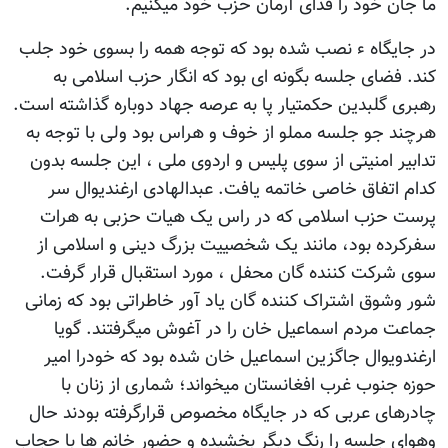
ما جان خود را فدای آرمان حزب خود میکنیم.
در جایگاه ء نصب شده بود که توجه همه را بسوی خود جلب
کند. فضای جلسه بگونه ای بود که انگار حزب اسلامی به
رهبری گلبدین حکمتیار پا به عرصه جهاد دوباره گذاشته است.
هرچند جو جلسه مملو از خوف و هراس بود ولی با توجه به
تدابیر امنیتی از سوی پلیس و اردوی ملی ، این جلسه بدون
کدام اتفاق خاصی خاتمه یافت. عبدالهادی ارغندیوال سر
پرست حزب اسلامی که در راس یک هیات حزبی به هرات
سفرکرده بود، مانند یک شخصییت بزرگ دینی و اسلامی از
سوی شرکت کننده گان محفل ، مورد استقبال قرار گرفت.
شور وشوق اشتراک کننده گان یاد آور خاطراتی بود که زمانی
جماعت مردم اسماعیل خان را در آغوش میگرفتند. گویا
ارغندویوال جاگزین اسماعیل خان شده بود که خودرا امیر
حوزه جنوب غرب افغانستان میخواند؛ شماری از زنان با
چادرهای عربی که در جایگاه مخصوص قرارگرفته بودند حال
وهوای جلسه را رنگ دیگر بخشیده و حضور خانم ها با حجاب