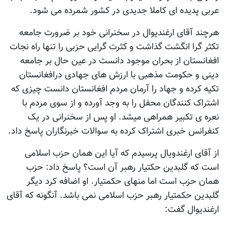
عربی پدیده ای کاملا جدیدی در کشور شمرده می شود.
هرچند آقای ارغندیوال در سخنرانی خود بر ضرورت جامعه
تکثر گرا انگشت گذاشت و کثرت گرایی حزبی را تنها راه نجات
افغانستان از بحران موجود دانست در عین حال بر جامعه
دینی و حکومت مذهبی با ارزش های جهادی درافغانستان
تکیه کرده و جهاد را آرمان مردم افغانستان دانست چیزی که
اشتراک کنندگان محفل را به وجد آورده و از سوی مردم با
نعره ی تکبیر همراهی میشد. او پس از سخنرانی در یک
کنفرانس خبری اشتراک کرده به سوالات خبرنگاران پاسخ داد.
از آقای ارغندویال پرسیدم که آیا این همان حزب اسلامی
است که گلبدین حکتیار رهبر آن است؟ پاسخ داد: حزب
همان حزب است اما منهای حکمتیار. او اضافه کرد دیگر
گلبدین حکمتیار رهبر حزب اسلامی نمی باشد. آنگونه که آقای
ارغندیوال گفت: