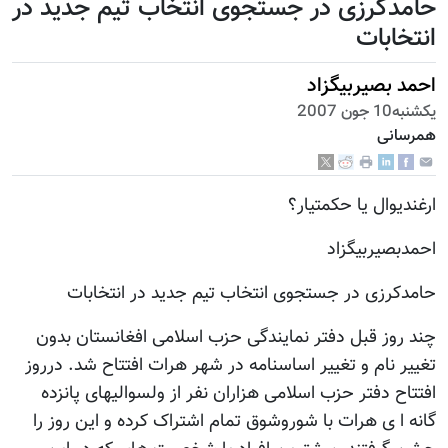
حامدکرزی در جستجوی انتخاب تیم جدید در
انتخابات
احمد بصيربيگزاد
يكشنبه10 جون 2007
همرسانی
ارغندیوال یا حکمتیار؟
احمدبصيربيگزاد
حامدکرزی در جستجوی انتخاب تیم جدید در انتخابات
چند روز قبل دفتر نمایندگی حزب اسلامی افغانستان بدون
تغییر نام و تغییر اساسنامه در شهر هرات افتتاح شد. درروز
افتتاح دفتر حزب اسلامی هزاران نفر از ولسوالیهای پانزده
گانه ا ی هرات با شوروشوق تمام اشتراک کرده و این روز را