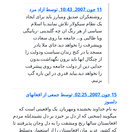
11 جون 2007, 10:43
,
توسط
ازاد مرد
روشنفکران صدیق ومبارز باید برای ایجاد
یک نطام سیکولار تلاش نمایند.با اسلام
سیاسی از هر رنگ ان چه گلبدینی -ربانیگی
ویا طالبی و... جامعه ما روی سعادت
وپیشرفت را نخواهد دید.جای ملا یادر
مسجد یا در کنج زندان.سیاست ودولت را
از چنگال انها باید برون نگهداشت.بدون
جدایی دین از دولت جامعه روی پیشرفت
را نخواهد دید.بیاید قدری در این باره گپ
بزنیم.
15 جون 2007, 02:25
,
توسط
جمعی از افغانهای
دلسوز
به نام خداوند بخشنده ومهربان. یک واقعیتی است که
میگویند (سخنی که از دل بر خیزد بر دل نشیند)بله مردم
افغانستان سالها رنج ومشقت را به دل وجان پذیرفتند تا
که کشور عزیز مان افغانستان را از استعمار وتسلط