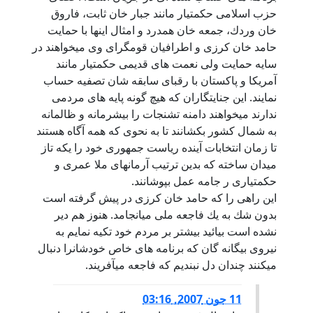
حزب اسلامى حكمتيار مانند جبار خان ثابت، فاروق
خان وردك، جمعه خان همدرد و امثال اينها با حمايت
حامد خان كرزى و اطرافيان قومگراى وى ميخواهند در
سايه حمايت ولى نعمت هاى قديمى حكمتيار مانند
آمريكا و پاكستان با رقباى سابقه شان تصفيه حساب
نمايند. اين جنايتگاران كه هيچ گونه پايه هاى مردمى
ندارند ميخواهند دامنه تشنجات را بيشرمانه و ظالمانه
به شمال كشور بكشانند تا به نحوى كه همه آگاه هستند
تا زمان انتخابات آينده رياست جمهورى خود را يكه تاز
ميدان ساخته كه بدين ترتيب آرمانهاى ملا عمرى و
حكمتيارى ر جامه عمل بپوشانند.
اين راهى را كه حامد خان كرزى در پيش گرفته است
بدون شك به يك فاجعه ملى ميانجامد. هنوز هم دير
نشده است بيائيد بيشتر بر مردم خود تكيه نمايم به
نيروى بيگانه گان كه برنامه هاى خاص خودشانرا دنبال
ميكنند چندان دل نبنديم كه فاجعه ميآفريند.
11 جون 2007, 03:16