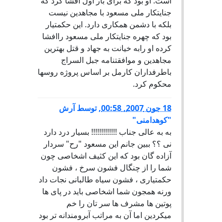
است. او بود که برای بار اول افشا کرد که
جنایتکار ملی مسعود با مجاهدین نیست
بلکه با دشمن همکاری دارد. این حکمتیار
بود که چهره جنایتکار ملی مسعود راافشا
کرده او رابه خیانت به جهاد و قتل بهترین
مجاهدین و موافقتنامه جبل السراج
باطرفداران کارمل بر اساس پروژه روسها
محکوم کرد.
18 جون 2007, 00:58
,
توسط
آرش
"کوهدامنی"
به به عالی جناب !!!!!!!!!!!!! بسیار درد دارد
نی ؟؟ ببین جانم این مسعود "رح" سردار
آزاده گان بود که این کثیف اشخاصی چون
شما را از چنگال فشون سرخ ، فشون
حکمتیاری ، فشون سیاه طالبانی نجات داد
ورنه همجون شما اشخاصی باید در پای ها
پوتین ها مشرف ها سر تان را خم
میکردین اما آن به مراتب آبرومندانه تر بود