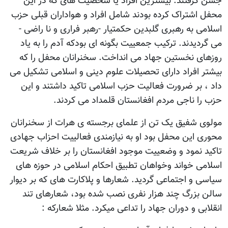
جشن گرفتند. بیشترین افراد یا شخصیت های که در این
محفل اشتراک کرده بودند شامل افراد و هواداران قبلی حزب
اسلامی به رهبری گلبدین حکمتیار -رهبر فراری و نا راضی -
می گردیدند. ترکیب جمعییت بگونه ای بودکه آدم را به یاد
روزهای نخستین جهاد می انداخت. سخنرانان محفل را که
بیشتر افراد دارای تحصیلات علوم دینی و اسلامی تشکیل می
داد ، بر ضرورت فعالیت حزب اسلامی تاکید داشتند و این
حزب را ناجی مردم افغانستان قلمداد می کردند.
مولوی شفیق یک تن از علمای برجسته ی هرات از سخنرانان
محوری این محفل بود او به نیازمندی فعالییت احزاب جهادی
تاکید نمود و وضعییت موجود افغانستان را بر خلاف شریعت
اسلامی خواند وخواهان تطبیق احکام اسلامی در حوزه های
سیاسی و اجتماعی گردید. شعارها و پلاکارت های که بر دیوار
سالن بزرگ چند هزار نفری نصب شده بود، شعارهای تند
انقلابی و دوران جهاد را تداعی میکرد. مثلا شعارکه :