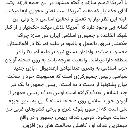
با آمریکا ترمیم سازند و گفته میشود در این حلقه فرزند ارشد
آقای حکمتیار که مقیم آمریکا است نقش محوری ایفا میکند.
البته این نظر نیاز به تعمق و تحقیق اساسی دارد ولی این
گمانه زنی وجود دارد که آمریکا تلاش میکند حکمتیار را از کنار
شبکه القاعده و جمهوری اسلامی ایران دور سازد چراکه
حکمتیار نیروی بالفعل و بالقوه بر علیه آمریکا در افغانستان
محسوب میشود واوتوان بسیج نیرو بر علیه آمریکا را در
منطقه دارا میباشد. واقعیت هرچه باشد به روی صحنه آوردن
حزب اسلامی به رهبری عبدالهادی ارغندیوال ، بازی جدید
سیاسی رییس جمهورکرزی است که محبوبیت خود را سخت
میان پشتونها از دست داده است. رییس جمهور با یک تیر
چند نشانه را هدف گرفته است.اولین هدف رییس جمهور از
آوردن حزب اسلامی روی صحنه، نشانه گیری به سوی جبهه
ملی است که از سوی بلوک شرق و برخی کشورهای غربی نیز
حمایت میشود. دومین هدف رییس جمهور و در واقع
مهمترین هدف او ، کاهش مخالفت های روز افزون