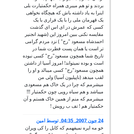
بردند و تو هم میبری همراه حکمتیارت بلی
اینرا به یاد داشته باش که هیچگاه نخواهی
یک قهرمان ملی را با یک فراری با یک
کسی که عمرش در ای اس ای گذشت
مقایسه نکنی ببین امروز این (شهید انجنیر
احمدشاه مسعود "رح" ) نزد مردم گرامی
تر است یا همان پست فطرت شما در
تاریخ شما همچون مسعود"رح" کسی نبوده
است و بوده نمیتواند! امروز آسیا از داشتن
همچون مسعود"رح" کسی میبالد و او را
لقب میدهد (ناپیلیون آسیا) ولی من
میشرمم که چرا در یک خاک هم مسعودی
میباشد و هم سیاه رویی چون حکمتیار !!!
میشرمم که منم از همین خاک هستم و آن
حکمتیار هم ! تف ب رویش !
24 جون 2007, 04:35
,
توسط
امین
خو مه ایره نمیفهمم که کابل را کی ویران