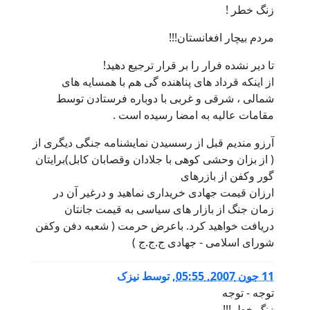
زنگ خطر !
مردم بيچار افغانستان!!!
تا دير نشده فرار را بر قرار ترجيع دهيد!
از اينکه قرداد هاى پناهنده گى هم با همسايه هاى
شمالى ، شرقى و غربى با دوباره فرستادن توسط
مقامات عاليه به امضا رسيده است .
آرزو منديم قبل از رسسيدن نمايشنامه جنگى ديگرى از
( از بزان وحشى کوهى با جلادان وقصابان کابل)برايتان
گور وکفن از بازرهاى
ارزان قيمت جهادى خريدارى نماهيد و درغير آن در
زمان جنگ از بازار هاى سياسى به قيمت جانتان
دريافت خواهيد کرد. باعرض حرمت ( شعبه دفن وکفن
شوراى اسلامى - جهادى ج.ج.ج )
11 جون 2007, 05:55
,
توسط
نيزک
توجه - توجه
زنگ خطر!!!