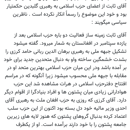
آقای ثابت از اعضای حزب اسلامی به رهبری گلبدین حکمتیار
بود و خود این موضوع را رسماً انکار نکرده است . ناظرین
سیاسی میگویند :
آقای ثابت زمینه ساز فعالیت دو باره حزب اسلامی بعد از
یازده سپتامبر در افغانستان به شمار میرود. گفته میشود
تشکیل جبهه ملی به رهبری برهان الدین ربانی حامد کرزی را
بشدت خشمگین ساخته واو به دنبال متحدین جدید برای خود
بر آمده باشد ودر این میان حزب اسلامی بهترین متحد او در
مقابله با جبهه ملی محسوب میشود زیرا آنگونه که در مراسم
افتتاح دفترحزب اسلامی در هرات مشاهده شد این حزب
هوادارانی زیادی میان پشتون ها و افراد بنیادگرا از اقوام دیگر
دارد. آقای کرزی که روزی به حزب افغان ملت به رهبری آقای
احدی وزیر مالیه خود دل بسته بود اکنون از این حزب سلب
اعتماد کرده بدنبال گروهای پشتون که هنوز لایه های زیرین
جامعه پشتون را با خود دارند برآمده است. او از یکطرف