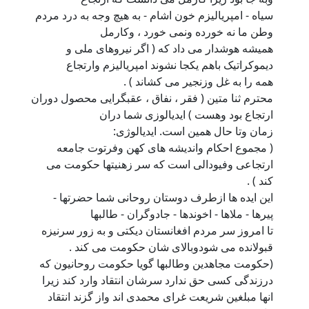
سیاه - امپریالیزم خون اشام - به هیچ وجه به درد مردم
وطن ما نه خورده ونمی خورد ، وکارمل
همیشه هوشدار می داد که ( اگر نیروهای ملی و
دیموکراتیک باهم یکجا نشوند امپریالیزم وارتجاع
همه را به غل وزنجیر می کشاند ) .
محترم ثنا متین ( فقر ، نفاق ، عقبگرایی محصول دوران
ارتجاع بود وهست ) ایدیالوزی شما دران
زمان وتا حال همین است. ایدیالوژی:
( مجموع احکام واندیشه های کهن وفرتوت جامعه
ارتجاعی وفیودالی است که سر زهنیتها حکومت می
کند ) .
این ایده ها ازطرف دوستان روحانی شما حضرتها -
پیرها - ملاها - اخوندها - جادوگران - طالبها
تا امروز سر مردم افغانستان دیکتی و به زور سرنیزه
قبولانده می شودوبالای شان حکومت می کند .
(حکومت مجاهدین وطالبها گویا حکومت روحانیون که
درزندگی کسی حق ندارد سرشان انتقاد وارد کند زیرا
انها مبلغین شریعت غرای محمدی اند واز گزند انتقاد