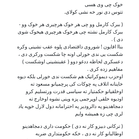
خوک چی وی هسی
تتوس دی نور خه نشی کولای.
( ببرک کارمل وو چی هر خوک هرچیری هر خوک وو -
ببرک کارمل نشته چی هرخوک هرچیری هیخوک شوی
دی ) .
بناا اقایون ! شوروی داقتصادی پلوه عقب نشینی وکره
شکست یی ندی خورلی اونه چا شکست ورکری دی ،
دعسکری لحاظه ددغو دوو ( عقبنشینی اوشکست )
مفاهیم زده کری .
اوحزب دیموکراتیک هم شکست ندی خورلی بلکه دیوه
خاینانه اتلاف په چوکات کی پرچمیانو مسعود ته
اوخلقیانو حکمتیار ته سیاسی قدرت ورتسلیم کرو
اودیوه خلقی اوپرجمی پزه وینی نشوه اوخارج ته
دمجاهدینو په دالرودیر په احترامانه دول لارل خوپه یاد
لری چی زه همیشه وایم
( ترکانی دبیزو کار نه دی ) حکومت داری دمجاهدینو
اوطالبانو کار نه دی ، خکه حکومتداری ضربه