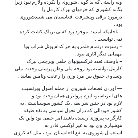
وبه راستی که بد گویی شوروی را نکرده ولازم نبود زیرا
یگانه کشوری که حرفهای ببرک کارمل را
درمورد ترقی وپیشرفت افغانستان می شنیدشوروی
بود .
–
تاجاییکه امنیت موجود بود کسی تریاک کشت کرده
نمی توانست .
–
رشوت درتمام قلمرو به جز کدام بوتل شراب ویا
مهمانی دیگر اثاری نبود .
–
باوصف تعدد فرکسیونهای خلقی وپرچمی ببرک
کارمل توانسته بود روحه ملی وطن پرستی وحدت ملی
وتساوی حقوق بین مرد وزن را رعایت وتامین نمایند .
— اوردن قطعات شوروی از جمله اصول وپرنسیب
های انترناسیونالیزم پرولتری همان وخت بود و
لازم بود در چنین شرایطی یک کشور سوسیالستی به
کشور فیودالی که دران تحول سیاسی به نفع طبقه
کارگر به پیروزی رسیده باشند امر حتمی بود واین یک
هوشیاری وی بود به غیر اوکسی قادر به
استعمال شوروی به نفع افغانستان نبود ، مثل که کرزی