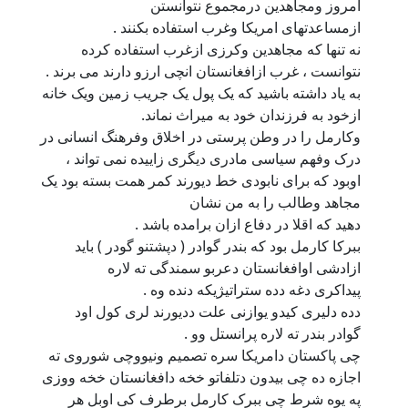
امروز ومجاهدین درمجموع نتوانستن
ازمساعدتهای امریکا وغرب استفاده بکنند .
نه تنها که مجاهدین وکرزی ازغرب استفاده کرده
نتوانست ، غرب ازافغانستان انچی ارزو دارند می برند .
به یاد داشته باشید که یک پول یک جریب زمین ویک خانه
ازخود به فرزندان خود به میراث نماند.
وکارمل را در وطن پرستی در اخلاق وفرهنگ انسانی در
درک وفهم سیاسی مادری دیگری زاییده نمی تواند ،
اوبود که برای نابودی خط دیورند کمر همت بسته بود یک
مجاهد وطالب را به من نشان
دهید که اقلا در دفاع ازان برامده باشد .
ببرکا کارمل بود که بندر گوادر ( دپشتنو گودر ) باید
ازادشی اوافغانستان دعربو سمندگی ته لاره
پیداکری دغه دده ستراتیژیکه دنده وه .
دده دلیری کیدو یوازنی علت ددیورند لری کول اود
گوادر بندر ته لاره پرانستل وو .
چی پاکستان دامریکا سره تصمیم ونیووچی شوروی ته
اجازه ده چی بیدون دتلفاتو خخه دافغانستان خخه ووزی
په یوه شرط چی ببرک کارمل برطرف کی اوبل هر