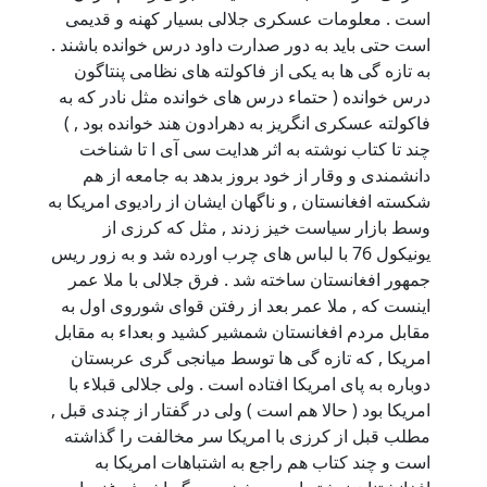
است . معلومات عسکری جلالی بسیار کهنه و قدیمی
است حتی باید به دور صدارت داود درس خوانده باشند .
به تازه گی ها به یکی از فاکولته های نظامی پنتاگون
درس خوانده ( حتماء درس های خوانده مثل نادر که به
فاکولته عسکری انگریز به دهرادون هند خوانده بود , )
چند تا کتاب نوشته به اثر هدایت سی آی ا تا شناخت
دانشمندی و وقار از خود بروز بدهد به جامعه از هم
شکسته افغانستان , و ناگهان ایشان از رادیوی امریکا به
وسط بازار سیاست خیز زدند , مثل که کرزی از
یونیکول 76 با لباس های چرب اورده شد و به زور ریس
جمهور افغانستان ساخته شد . فرق جلالی با ملا عمر
اینست که , ملا عمر بعد از رفتن قوای شوروی اول به
مقابل مردم افغانستان شمشیر کشید و بعداء به مقابل
امریکا , که تازه گی ها توسط میانجی گری عربستان
دوباره به پای امریکا افتاده است . ولی جلالی قبلاء با
امریکا بود ( حالا هم است ) ولی در گفتار از چندی قبل ,
مطلب قبل از کرزی با امریکا سر مخالفت را گذاشته
است و چند کتاب هم راجع به اشتباهات امریکا به