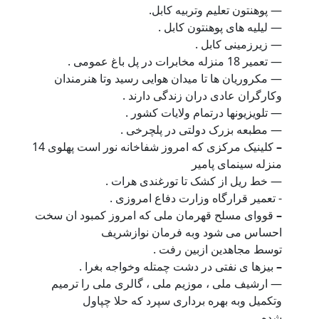
— پوهنتون تعلیم وتربیه کابل.
— لیلیه های پوهنتون کابل .
— زیرزمینی کابل .
— تعمیر 18 منزله مخابرات در پل باغ عمومی .
— مکروریان ها تا میدان هوایی رسید وتا هنرمندان
وکارگران عادی دران زندگی دارند .
— تلویزیونها درتمام ولایات کشور .
— مطبعه بزرک دولتی در پلچرخی .
–
کلینیک مرکزی که امروز شفاخانه نور است پهلوی 14
منزله سینمای پامیر
— خط ریل از کشک تا تورغندی هرات .
- تعمیر قرارگاه وزارت دفاع امروزی .
–
قووای مسلح قهرمان ملی که امروز کمبود ان سخت
احساس می شود وبه فرمان نوازشریف
توسط مجاهدین ازبین رفت .
–
بیزها ی نفتی در دشت چمتله وخواجه بغرا .
— ارشیف ملی ، موزیم ملی ، گالری ملی را ترمیم
وتکمیل وبه بهره برداری سپرد که حلا چپاول
شده .