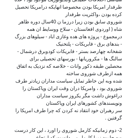
طرفدار امریکا بودن مخصوصا انهایکه درامریکا تحصیل
کرده بودن ،واکثریت طرفدار
شوروی سابق بودن زیرا درزما ن 40سال دوره ظاهر
شاه ( اوردوی افغانستان - سلاح ووسایط ان همه
درمجموع - پروژه های هده وغازی اباد - سیلوهای بزرگ
- بندهای برق - فابریکات - پلتخنیک
شفخانه چهارصد بستر - فابریکات کودوبرق درشمال -
سالنگ ها - مکروریانها - بورسهای تحصیلی برای
محصلین طبقه ذکور واناث - خلاصه که نزدیک به اتفاق
همه ازطرف شوروی ساخته
شده وبه این خاطر تمایل سیاست مداران زیادتر طرف
شوروی بود ، وامریکا دران وقت ایران وپاکستان را
دراغوش داشت مگر یکروز سیاست مداران
ونویسندهای کشورهای ایران وپاکستان
سر رهبران خود انتقاد نه کردن که چرا طرف امریکا را
گرفتین .
2- دوم زمانیکه کارمل شوروی را اورد ، این کار درست
وبه جا بود زیرا کارمل می دانست که ارتجاع