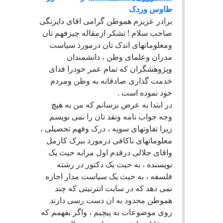
طاوس وردک
برادر عزیزم هموطن گرامی اقای دایزنگی
صاحب سلام ! تشکر ازمقاله چیزفهم تان
ومعلوماتهای اندک تان درمورد سیاست
مدران وعلمای وطن ، دانشمندان
وپژوهشگران که تمام عمر خودرا فدای
خدمت گذاری صادقانه به وطن ومردم
خود نموده است .
در ابتدا به عرض برسانم که من به هیچ
وجه جواب نامه ونقد تان را نمی نویسم
زیرا تفاوتهای سویه ، درک وفهم تحصیلی ،
معلوماتهای ناکافی درمورد ببرک کارمل
واقای جلالی درقدم اول مرابه حیث یک
نویسنده ، به حیث یک دکتور در رشته
فلسفه ، به حیث یک سیاست مدار اجازه
نمی دهد که در سایت انترنیتی که چند
هموطن محدود به ان دست رسی دارند
روی موضوعات به پیچیم ، واگر بفهمم که