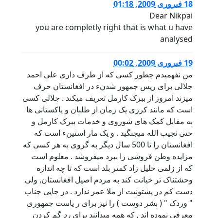
18 فبروری 2009, 01:18
Dear Nikpai
you are completly right that is what u have
analysed
19 فبروری 2009, 00:02
من نفهمیدم چطور کسی که از طرف داری علی احمد
جلالی برای ریس جمهور شدنء در افغانستان حرف
میزند امروز از ببرک کارمل تعریف میکند . جلالی کسی
است که مانند کرزی یک زمان از طلبان و پاکستانی ها
به مقابل کمک های شوروی و خدمات ببرک کارمل و
حتی نجیب الله میجنگید . و یک مار استینء است که
افغانستان را تا 500 سال دیگر به گروی به هر کسی که
مزایده وطن فروشی را ببرد میفروشد . معلوم است
که از زلمی خلیل زاد کمتر بلد است که تا چه اندازه
وحشتناک تر خیانت کند به مردم اصیل افغانستان, ولی
دست کم در پشتونیت از ملا عمر ندارد . در جایی جناب
" وردک " ( بشر دوست ) را نیز برای ر یاست جمهوری
معرفی نموده اند , که همه میدانند برای
رد
گم کردن