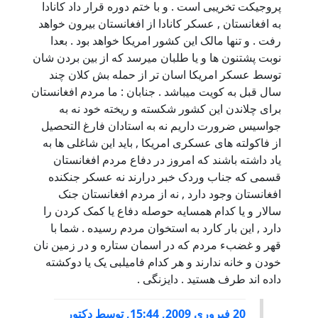
پروجیکت تخریبی است . و با ختم دوره قرار داد کانادا
به افغانستان , عسکر کانادا از افغانستان بیرون خواهد
رفت . و تنها مالک این کشور امریکا خواهد بود . بعدا
نوبت پشتنون ها و یا طلبان میرسد که از بین بردن شان
توسط عسکر امریکا اسان تر از حمله بش کلان چند
سال قبل به کویت میباشد . جنابان : ما مردم افغانستان
برای چلاندن این کشور شکسته و ریخته خود نه به
جواسیس ضرورت داریم نه به استادان فارغ التحصیل
از فاکولته های عسکری امریکا , باید این شاغلی ها به
یاد داشته باشند که امروز در دفاع مردم افغانستان
قسمی که جناب وردک خبر درارند نه عسکر جنکنده
افغانستان وجود دارد , نه از مردم افغانستان جنک
سالار و یا کدام همسایه حوصله دفاع یا کمک کردن را
دارد , این بار کارد به استخوان مردم رسیده . شما با
قهر و غضبء مردم که در اسمان ستاره و در زمین نان
خودن و خانه ندارند و هر کدام فامیلبی یک یا دوکشته
داده اند طرف هستید . دایزنگی .
20 فبروری 2009, 15:44
,
توسط
دکتور