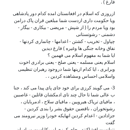
فارغ ) .
ازروزی که اسلام در افغانستان امده کدام دور پادشاهی
ویا حکومت داری ازدست شما مبلغین قران پاک درامن
بود ویا مردم را ( از شپش - مریضی - بیکاری - بیگار -
دشمنی - رشوتستانی
چپاول - تخریب - کشتن - اعدامها - چانماری کردنها -
نفاق وخانه جنگی ها وغیره ) فارغ دیدین
ایا شما به مفهوم اسلام می فهمین ؟
اسلام یعنی مسلمه - یعنی صلح - یعنی برادری اخوت
وبرابری ، ایا کدام ازینها شما دروجود رهبران تنظیمی
واسلامی احساس ومشاهده کردین ، .
3- می گویند کرزی برای خود جای پای پیدا می کند ، جنا
ب عالی شما تا حال چند تای ادمکشان قاتلین - غاصبین
، مافیای تریاک هیرویین ، مافیای سلاح ، ادمربایان ،
رشوتخوران ، ناقضین حقوق بشر را بندی کردین -
جزادادین - اعدام کردین انهایکه خودرا وزیر نیرومند می
گفت
نتوانست افشاکنند ، جای کرزی امریکا است وبرادران