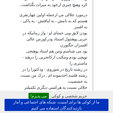
کرد وهیچ چیزی ازخود به میراث نگذاشت .
درمورد جلالی من ازجمله اولین چهارنفری
هستم که به نامش ، به لیاقتش - به پاکی -
به افسر
بودن لایق وبی حمتای او - واز زمانیکه در
حربی پوهنتول اسنتاد ودرکورس عالی
افسران جگتورن
بود می شناسم ومن هم استاد پوهنخی
توپچی بودم ومکتب ارکانحربی را درهند -
ماستری را
در رشته تاریخ در شوروی - ودکتورا را در
رشته فلسه اخذنموده ام ، درک من نسبت
به خشصیت
جلالی نسبت به هرکسی دیگری تکمیلتر
ومکملتر است ودر کمیته که من مسولیت
حریم شخصی و کوکی
می پذیرم!
جلب وجذب
ما از کوکی ها برای امنیت، شبکه های اجتماعی و آمار
به اقای جلالی به عهده دارم ( 21 نفر
بازدیدکنندگان استفاده می کنیم
سناتوران ووکلای پارلمان - ده نفر استاد