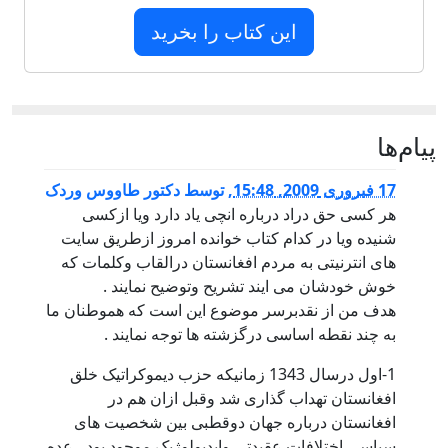
این کتاب را بخرید
پيام‌ها
17 فبروری 2009, 15:48
,
توسط
دکتور طاووس وردک
هر کسی حق دراد درباره انچی یاد دارد ویا ازکسی
شنیده ویا در کدام کتاب خوانده امروز ازطریق سایت
های انترنیتی به مردم افغانستان درالقاب وکلمات که
خوش خودشان می ایند تشریح وتوضیح نمایند .
هدف من از نقدبرسر موضوع این است که هموطنان ما
به چند نقطه اساسی درگزشته ها توجه نمایند .
1-اول درسال 1343 زمانیکه حزب دیموکراتیک خلق
افغانستان تهداب گذاری شد وقبل ازان هم در
افغانستان درباره جهان دوقطبی بین شخصیت های
سیاسی اختلافات عقیدتی وایدیولوژیک موجود بود ، عده