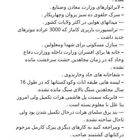
–
لابراتوارهای وزارت معادن وصنایع .
–
سرک حلقوی ده سبز پروان وچهاریکار .
— میدانهای هوایی در اکثر ولایات کشور .
— ترانسپورت باربری کاماز که 3000 عراده موترهای
جدید داشت ..
— منازل مسکونی برای شهدا ومعلولین .
–
خانه ها برای افسران وزارت داخله ووزارت دفاع
وخاد که در زمان مجاهدین خشت سرخشت مانده
نشده .
–
شفاخانه های خاد وخارندوی .
–
لیسه هایی طبقه اناث وکودکستانها که در طول 16
سال مجاهدین سنگ بالای سنگ مانده نشده.
— فابریکه سمنت پل هاشمی هرات تکمیل ولی امروز
بنا علل نا معلوم بسته است .
— بند برق سلمای هرات درحال تکمیل شدن بود ولی
تاحال ساخته نشده .
–
ومراجعه کنید به کارهای دیگری ببرک کارمل مرحوم
درکتابهای کشتمند صاحب .