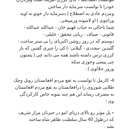
خودرا تا توانست سرمایه دار ساختن
ومردم عادی به اصطلاح ( دسرمایه دار خوتو ته اوبه
وراچوی ) او لاسونه ورمینخی .
شما تاحالی به جناب فهیم خان - عبدالله عبدالله -
قانونی - صیاف - ربانی محقق - خلیلی -
دوستم که در روز روشن اکبربای را بی ستر ساخت -
گلبدین -مجددی - گیلانی -) کی را چیزی گفتین که باز
کرزی ترس داشته باشند همه می دانند چی ( پشتون
چی پیسی وخوری سکه
ورور حلالوی ) .
4- کارمل تا توانست به نفع مردم افغانستان روبل وچک
طلایی شوروی را درافغانستان به نفع مردم افغانستان
به مصرف رساند این هم چند نمونه خاص کارکردگی
وی :
–
پل موتر رو بالای دریای امو در حیرتان مزار شریف
که درطول 40 سال سلطنت ظاهر شاه ساخته
نشد .