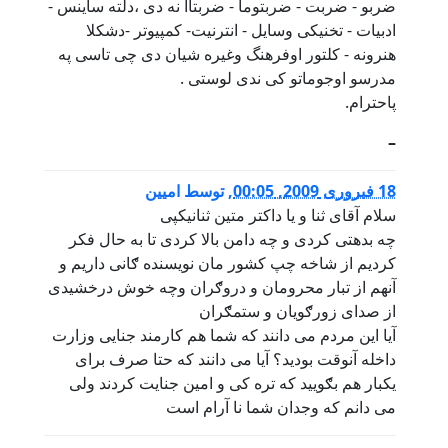
ضربو - ضربت - ضربتوما - ضربتاا نه دی ،دلته ساینس -
ادبیات - تخنیکی وسایل - انترنیت- کمپیوتر -دشکلا
هنرونه - کلتور اوفرهنگ وغیره شیان دی چی تاسی په
مدرسو اوجوماتو کی ندی لوستی .
پاحترام.
–
18 فبروری 2009, 00:05
,
توسط
امیین
سلام آقای ثنا و یا داکتر متین ثنانیکپی
چه بدهتی کردی و چه دامن بالا کردی تا به حال فکر
کردیم از شاخه چپ کشور مان نویسنده ګانی داریم و
آنهم از تبار محرومان و دروګران وچه خوش درخشیدی
از صدای زورګویان و ستمګران
آیا این مردم می دانند که شما هم کارمند جنایی وزارت
داخله آنوقت بودید؟ آیا می دانند که حتا صرف برای
یکبار هم بګویید که تره کی و امین جنایت کردند ولی
می دانم که وجدان شما نا آرام است