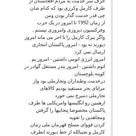
حرف سر خدمت به مردم افغانستان از
طرف کارمل وکرزی بود که کدام شان
چی قدر خدمت گذار بودن ومن
از زمان 1992 تا امروز در یک حزب
وفرکسیون دیروزی وامروزی نیستم .
واگر ببرک کارمل را تا اخر می ماند امروز
دیورند نه بود - امروز پاکستان انتحاری
ارسال نمی کرد
امروز انرژی اتومی داشتین - امروز بم
اتوم داشتین - امروز بندر مستقل گوادر در
کویته بلوچستان
درخدمت وطنداران وتجارملی بود واز
مزایای بحر مستفید بودیم کالاهای
تجارملی دمبرج نمی خورد
ازهمین رو انگلیسها وامریکایی ها طرف
پاکستان مخصوصا پنجابیها را گرفتن
ومجاهدین را تقویه
کردن قووای مسلح قهرمان ملی زمان
کارمل و نجیبالله از خط دیورند انطرف