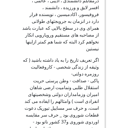
درمقابلم دانشمندی ، ادیبی ، عالمی ،
افسر لایق و ورزیده ، دانشمند ،
فروفیسور، اکادمیسین ، نویسنده قرار
دارد در انزمان به جروبجثهای طولانی
همرای وی در سطح بالایی که عبارت باشد
از مصاحبه های مستقیم ورویارویی انکار
نخواهم کرد البته که شما هم کمتر ازاینها
نیستین
اگر تعریف تاریخ را به یاد داشته باشید ( که
وثیقه از زندگی شخصی - کاروفعالیت
روزمره دولتی-
پاکی - صدافت - وطن پرستی حریت
استقلال طلبی وتمامیت ارضی شاهان
امیران وزمامداران دولتی وشخصیتهای
انفرادی است ) وامثالهم را ایفاده می کند
است، و حرف سر مساییل تیوریک دعوت
قطعات شوروی بود _ حرف سر مقایسه
اوردوی شوروی و37 کشور ناتو بود -