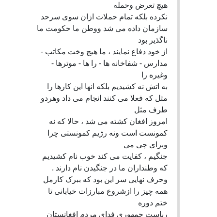
هیچ تعرض وحمله
نکرده بلکه تمام حملات ازان سوی سرحد
سازمان داده می شد ووطن ما حکومت ما
ناگذیر بود
از خود دفاع نمایند ، ما هیچ وخت مکاتب -
مدارس - شفاخانه ها - را ها - موترها -
وغیره را
به اتش نه کشیدیم بلکه انها این کارها را
مثل که فعلا می کنند انجام می داد وهردو
طرف مثل
امروز افغان کشته می شد ، حالا که نه
کمونست است ونه رژیم کمونستی چرا
وبرای چی می
جنگیم ، کفایت می کند خوب نام کشیدیم
که وطنداران ما در جنگیدن نام دارند .
وحرف نهایی سر این بود که ببرک کارمل
همه چیز را ازشروع مبارزات خیابانی تا
ختم دوره
ریاست جمهوری فدای مردم افغانستان