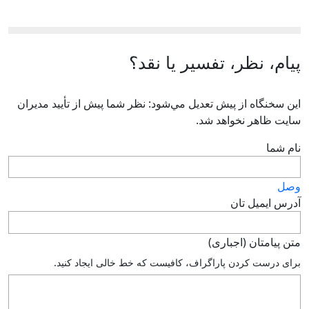
پیام، نظر، تفسیر یا نقد؟
اين سخنگاه از پيش تعديل مي‌شود: نظر شما پيش از تأييد مديران
سايت ظاهر نخواهد شد.
نام شما
وصل
آدرس ايميل تان
متن پيامتان (اجباری)
براى درست كردن پاراگراف، كافيست كه خط خالى ايجاد كنيد.