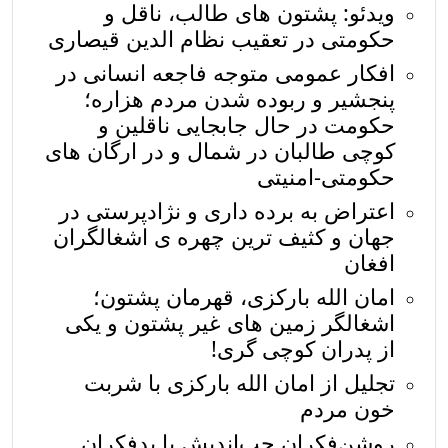
ویدئو: پشتون های طالب، ناقل و
حکومتی در تعقیب نظام الدین قیصاری
افکار عمومی متوجه فاجعه انسانی در
پنجشیر و ربوده شدن مردم هزاره؛
حکومت در حال جابجایی ناقلین و
کوچی طالبان در شمال و در ارگان های
حکومتی-امنیتی
اعتراض به برده داری و نژادپرستی در
جهان و کثیف ترین چهره ی اشغالگران
افغان
امان الله بارکزی، قهرمان پشتون؛
اشغالگر زمین های غیر پشتون و یکی
از پدران کوچی گری!
تجلیل از امان الله بارکزی با شربت
خون مردم
روشن‌فکران چپ‌اندیش یا بدفکرانِ