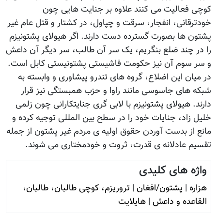
کوچی فعالیت می کنند علاوه بر جنایت هایی چون
خودترقانی، انفجار، سرقت و چپاول، در کشتار و قتل عام غیر
پشتون ها بصورت گسترده دست دارند. اگر هیولای پشتونیزم
را در چند ضلع بنگریم، یک سر آن طالب، سر دیگر آن داعش
و سر سوم آن نیز حکومت فاشیستی پشتونیستی کابل است.
در میان این اضلاع، گروه های تندرو پیشاوری و وابسته به
شبکه های جاسوسی مانند راوا و حزب همبستگی نیز قرار
دارند. هیولای پشتونیزم با لابی گری جنایتکارانی چون زلمی
خلیل زاد، جنایات خود را در سطح بین المللی توجیه کرده و
مانع از بدست آوردن حقوق اولیه ی مردم غیر پشتون از جمله
تقسیم عادلانه ی قدرت، ثروت و خودمختاری می شوند.
واژه های کلیدی
هزاره
|
پشتون/افغان
|
تروريزم، کوچی طالبان، طالبان،
القاعده و داعش
|
هایلایت