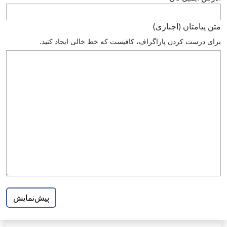
متن پيامتان (اجباری)
براى درست كردن پاراگراف، كافيست كه خط خالى ايجاد كنيد.