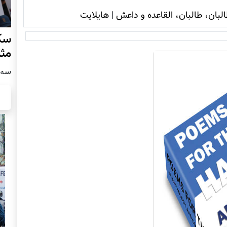
لبان، طالبان، القاعده و داعش
|
هایلایت
سکو
مث
سه شنبه