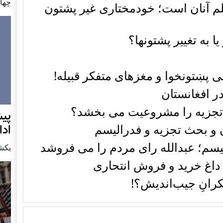
چهار شن
 آنان است؛ خودمختاری غیر پشتون
ا به تغییر پشتونها؟
ی پښتونخوا و مغزهای متفکر قبیله!
ر افغانستان
 تجزیه را مشروعیت می بخشد؟
پيش
اد
و بحث تجزیه و فدرالیسم
یسم؛ عبدالله رای مردم را می فروشد
يكشنبه7 دس
 داغ خرید و فروش انتحاری
رانِ جیب‌اندیش؟!