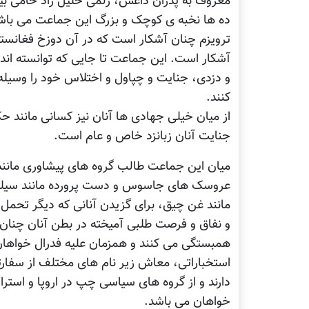
معروف به پدران داعش، زلمی خلیل زاد حامی بی
ده ها نخبه ی کوچک و بزرگ این جماعت می باش
ترویزم چنان آشکار است که در آن دوزخ فغانستانی
آشکار است. این جماعت تا جایی که توانسته اند ر
و دزدی، جنایت و چپاول و اختلاس خود را وسیله ا
کنند.
از میان خیلی جهادی ها آنان نیز کسانی مانند
جنایت آنان زبانزد خاص و عام است.
میان این جماعت طالب گروه های پیشاوری مانند 
عروسک های جاسوس و دست پرورده مانند سیلی غ
مانند غن چیق، برای گزیدن آنانی که دیگر تحمل 
و نفاق و فرصت طلبی آمیخته در بطن آنان چنان 
همبستگی می کنند و همزمان علیه فدرال خواهان و
استخباراتی، معاش زیر نام های مختلف از سفارت
دارند و از گروه های سیاسی چپ در اروپا و استرال
خواهان می باشد.