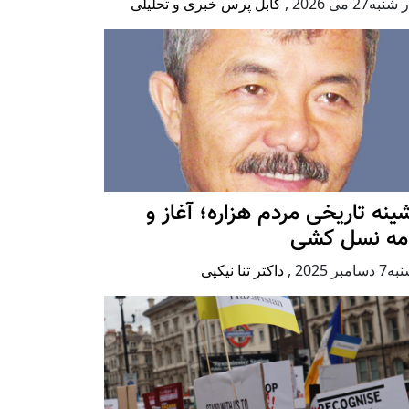
به27 می 2026
,
کابل پرس خبری و تحلیلی
ينه تاريخی مردم هزاره؛ آغاز و
امه نسل کشی
امبر 2025
,
داکتر ثنا نیکپی