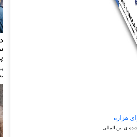
د
س
پ
پنج 
تح
ای هزاره
شاعر شناخته شده ی بین المللی