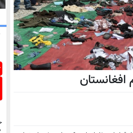
افغانستان
ح
د