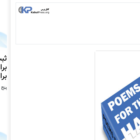
ثبت
برا
برا
پنج شنبه2