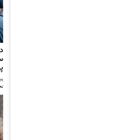
د
س
پ
پنج 
تح