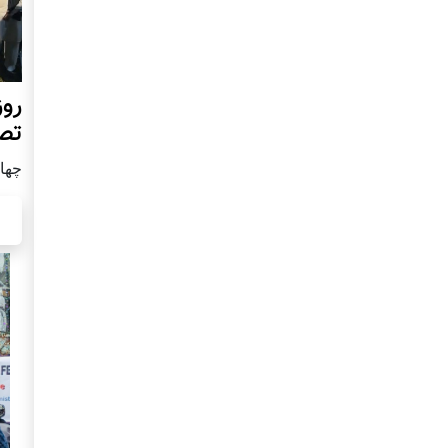
روز
تص
چهار شن