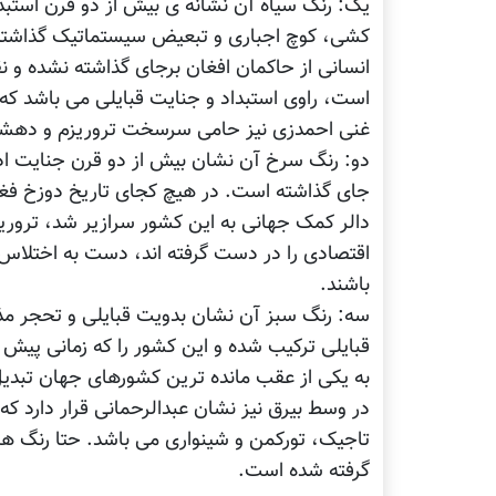
یک: رنگ سیاه آن نشانه ی بیش از دو قرن استبد
کشی، کوچ اجباری و تبعیض سیستماتیک گذاشته
انسانی از حاکمان افغان برجای گذاشته نشده و 
غنی احمدزی نیز حامی سرسخت تروریزم و دهشت
دو: رنگ سرخ آن نشان بیش از دو قرن جنایت ادام
جای گذاشته است. در هیچ کجای تاریخ دوزخ فغانس
دالر کمک جهانی به این کشور سرازیر شد، تروری
اقتصادی را در دست گرفته اند، دست به اختلاس
باشند.
سه: رنگ سبز آن نشان بدویت قبایلی و تحجر مذه
قبایلی ترکیب شده و این کشور را که زمانی پیش 
به یکی از عقب مانده ترین کشورهای جهان تبدیل
در وسط بیرق نیز نشان عبدالرحمانی قرار دارد ک
تاجیک، تورکمن و شینواری می باشد. حتا رنگ ها
گرفته شده است.