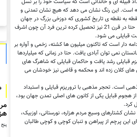
اد قبیله ای و خاندانی است که سیاست خود را بر نسل
 است. این رنگ نشان می دهد که هیچ نشان تمدنی و
نقطه به نقطه ی تاریخ کشوری که دوزخی بزرگ در جهان
است، راوی استبداد و جنایت قبایلی می باشد که حتا در قرن 21 نیز تحصیل کرده ترین فرد آن چون اشرف
 قبایلی می شود.
ه دار است که تاکنون میلیون ها کشته، زخمی و آواره بر
تان نمی توان آبادی یافت. حتا در زمانی که میلیاردها
زم قبایلی رشد یافت و حاکمان قبایلی که شاهرگ های
 های کلان زده اند و محکمه و قاضی نیز خودشان می
بی است. تحجر مذهبی با تروریزم قبایلی و استبداد
از هجوم قبایل یکی از کانون های اصلی تمدن جهان بود،
مرا
 کرد.
هزا
ه نشان کشتارهای وسیع مردم هزاره، نورستانی، اوزبیک،
ی این پرچم از پیراهن و تنبان کوچی و کوچی طالبان
پنج شنبه2