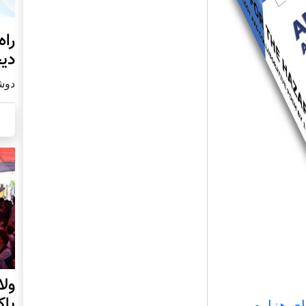
راه
دیج
دوشنبه19
ول
پا
ای هزاره