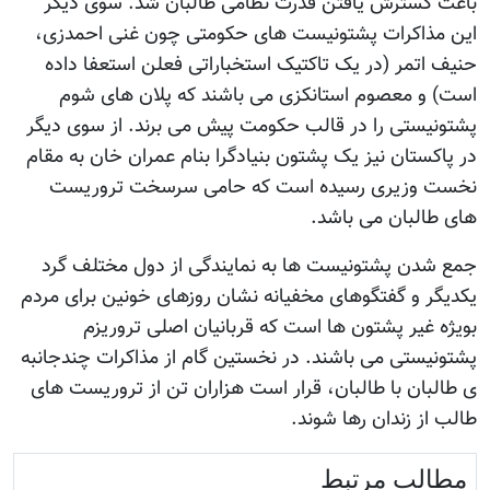
باعث گسترش یافتن قدرت نظامی طالبان شد. سوی دیگر
این مذاکرات پشتونیست های حکومتی چون غنی احمدزی،
حنیف اتمر (در یک تاکتیک استخباراتی فعلن استعفا داده
است) و معصوم استانکزی می باشند که پلان های شوم
پشتونیستی را در قالب حکومت پیش می برند. از سوی دیگر
در پاکستان نیز یک پشتون بنیادگرا بنام عمران خان به مقام
نخست وزیری رسیده است که حامی سرسخت تروریست
های طالبان می باشد.
جمع شدن پشتونیست ها به نمایندگی از دول مختلف گرد
یکدیگر و گفتگوهای مخفیانه نشان روزهای خونین برای مردم
بويژه غیر پشتون ها است که قربانیان اصلی تروریزم
پشتونیستی می باشند. در نخستین گام از مذاکرات چندجانبه
ی طالبان با طالبان، قرار است هزاران تن از تروریست های
طالب از زندان رها شوند.
مطالب مرتبط