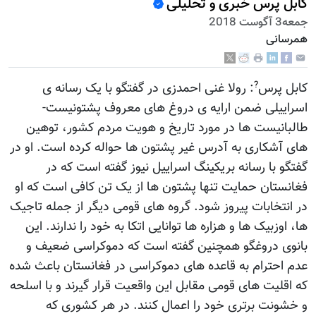
کابل پرس خبری و تحلیلی
جمعه3 آگوست 2018
همرسانی
?
کابل پرس
: رولا غنی احمدزی در گفتگو با یک رسانه ی
اسراییلی ضمن ارایه ی دروغ های معروف پشتونیست-
طالبانیست ها در مورد تاریخ و هویت مردم کشور، توهین
های آشکاری به آدرس غیر پشتون ها حواله کرده است. او در
گفتگو با رسانه بریکینگ اسراییل نیوز گفته است که در
فغانستان حمایت تنها پشتون ها از یک تن کافی است که او
در انتخابات پیروز شود. گروه های قومی دیگر از جمله تاجیک
ها، اوزبیک ها و هزاره ها توانایی اتکا به خود را ندارند. این
بانوی دروغگو همچنین گفته است که دموکراسی ضعیف و
عدم احترام به قاعده های دموکراسی در فغانستان باعث شده
که اقلیت های قومی مقابل این واقعیت قرار گیرند و با اسلحه
و خشونت برتری خود را اعمال کنند. در هر کشوری که