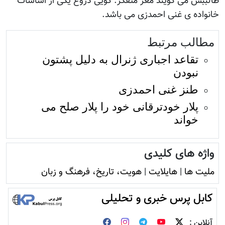
طالببش می گویند مغز متفکر. گویی دروغ یکی از اساسات
خانواده ی غنی احمدزی می باشد.
مطالب مرتبط
تقاعد اجباری ژنرال به دلیل پشتون
نبودن
طنز غنی احمدزی
پلار خودترقانی خود را پلار صلح می
خواند
واژه های کلیدی
ملیت ها
|
هایلایت
|
هویت، تاريخ، فرهنگ و زبان
کابل پرس خبری و تحلیلی
آنلاین :