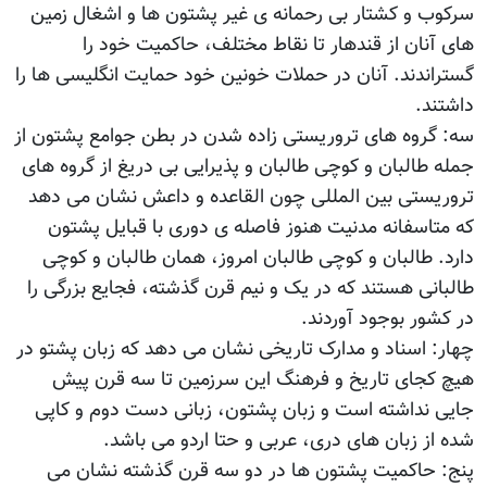
سرکوب و کشتار بی رحمانه ی غیر پشتون ها و اشغال زمین
های آنان از قندهار تا نقاط مختلف، حاکمیت خود را
گستراندند. آنان در حملات خونین خود حمایت انگلیسی ها را
داشتند.
سه: گروه های تروریستی زاده شدن در بطن جوامع پشتون از
جمله طالبان و کوچی طالبان و پذیرایی بی دریغ از گروه های
تروریستی بین المللی چون القاعده و داعش نشان می دهد
که متاسفانه مدنیت هنوز فاصله ی دوری با قبایل پشتون
دارد. طالبان و کوچی طالبان امروز، همان طالبان و کوچی
طالبانی هستند که در یک و نیم قرن گذشته، فجایع بزرگی را
در کشور بوجود آوردند.
چهار: اسناد و مدارک تاریخی نشان می دهد که زبان پشتو در
هیچ کجای تاریخ و فرهنگ این سرزمین تا سه قرن پیش
جایی نداشته است و زبان پشتون، زبانی دست دوم و کاپی
شده از زبان های دری، عربی و حتا اردو می باشد.
پنج: حاکمیت پشتون ها در دو سه قرن گذشته نشان می