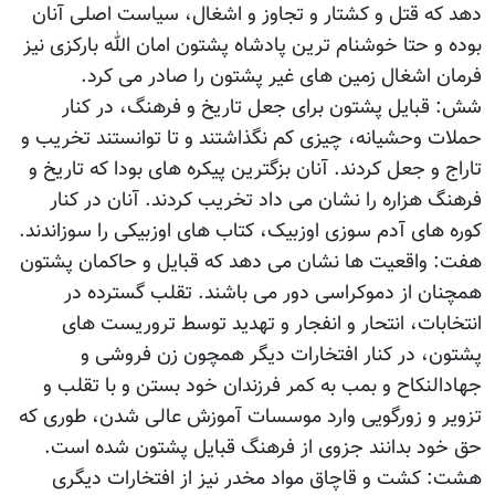
دهد که قتل و کشتار و تجاوز و اشغال، سیاست اصلی آنان
بوده و حتا خوشنام ترین پادشاه پشتون امان الله بارکزی نیز
فرمان اشغال زمین های غیر پشتون را صادر می کرد.
شش: قبایل پشتون برای جعل تاریخ و فرهنگ، در کنار
حملات وحشیانه، چیزی کم نگذاشتند و تا توانستند تخریب و
تاراج و جعل کردند. آنان بزگترین پیکره های بودا که تاریخ و
فرهنگ هزاره را نشان می داد تخریب کردند. آنان در کنار
کوره های آدم سوزی اوزبیک، کتاب های اوزبیکی را سوزاندند.
هفت: واقعیت ها نشان می دهد که قبایل و حاکمان پشتون
همچنان از دموکراسی دور می باشند. تقلب گسترده در
انتخابات، انتحار و انفجار و تهدید توسط تروریست های
پشتون، در کنار افتخارات دیگر همچون زن فروشی و
جهادالنکاح و بمب به کمر فرزندان خود بستن و با تقلب و
تزویر و زورگویی وارد موسسات آموزش عالی شدن، طوری که
حق خود بدانند جزوی از فرهنگ قبایل پشتون شده است.
هشت: کشت و قاچاق مواد مخدر نیز از افتخارات دیگری