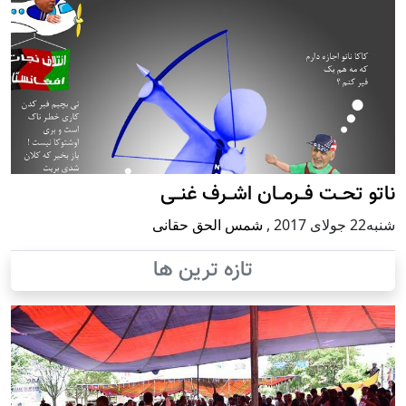
ناتو تحــت فــرمــان اشــرف غنــی
شنبه22 جولای 2017
,
شمس الحق حقانی
تازه ترین ها