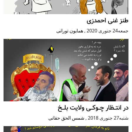
طنز غنی احمدزی
جمعه24 جنوری 2020
,
همایون تورانی
در انتــظار چــوکــی ولایت بلــخ
شنبه27 جنوری 2018
,
شمس الحق حقانی