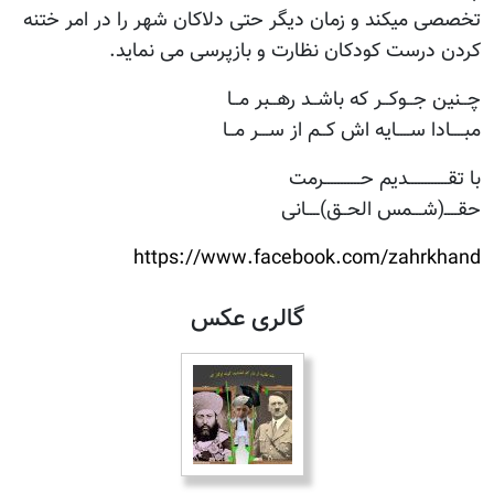
تخصصی میکند و زمان دیگر حتی دلاکان شهر را در امر ختنه
کردن درست کودکان نظارت و بازپرسی می نماید.
چــنین جــوکــر که باشــد رهــبر مــا
مبــــادا ســــایه اش کــم از ســـر مــا
با تقــــــــــــديم حـــــــــــرمت
حقــــ(شـــمس الحــق)ــــانی
https://www.facebook.com/zahrkhand
گالری عکس