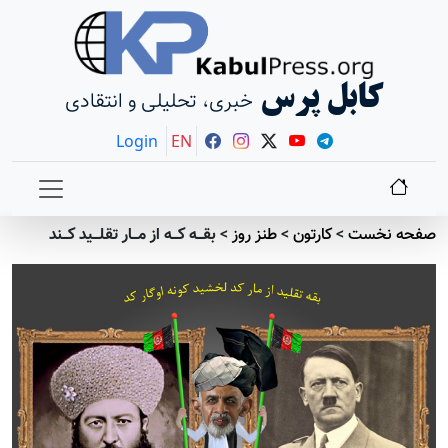
کابل پرس
خبری، تحلیلی و انتقادی
Login
EN
صفحه نخست
>
کارتون
>
طنز روز
>
بقـــه کـــه از مـــار تقلـــید کـــند