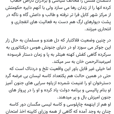
دشمنان ملتش را مخالف سیاسی و برادران ناراض خطاب
کرده انها را از زندان رها می سازد ولی با آنهم دایره حکومتش
از مرکز شهر کابل فرا تر نرفته و طالب و داعش گاه و ناگه در
پشت دیوارهای ارگ هم دست به فعالیت های انفجاری و
انتحاری میزنند.
در چنین وضعیت فلاکتبار که دل هندو و مسلمان به حال زار
این جوکر می سوزد او در دنیای جنونش هوس دیکتاتوری به
سرکرده گاهی کفش کهنه هیتلر به پا و زمان دستار فرسوده
امیرعبدالرحمن خان به سر میکند.
اما خیلی غیر قابل باور این واقعیت تلخ و دردناک است که
حتی در همین حالت هم یکتعداد کاسه لیسان بی عرضه گرد
دسترخوان او را غنیمت شمرده ازیاوه سرایی های جنون آمیز
او بنام پالیسی و برنامه دولت یاد کرده و او را در پرواز های
جنون امیزش بال و پر میدهند.
او هم از اینهمه چاپلوسی و کاسه لیسی مگسان دور کاسه
چنان به وجد آمده که گاهی از همه وزرای کابینه اخذ امتحان