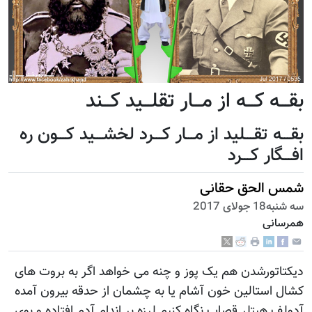
بقـــه کـــه از مـــار تقلـــید کـــند
بقـــه تقـــلید از مـــار کـــرد لخشـــید کـــون ره
افـــگار کـــرد
شمس الحق حقانی
سه شنبه18 جولای 2017
همرسانی
دیکتاتورشدن هم یک پوز و چنه می خواهد اگر به بروت های
کشال استالین خون آشام یا به چشمان از حدقه بیرون آمده
آدولف هیتلر قصاب نگاه کنیم لرزه بر اندام آدم افتاده و بوی