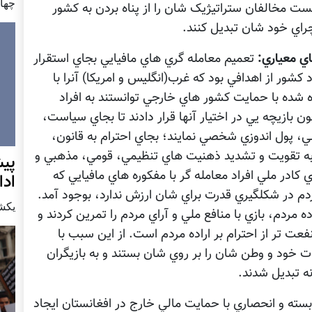
چهار شن
نست مخالفان ستراتيژيک شان را از پناه بردن به کشور
چراي خود شان تبديل کنند.
ي معياري:
تعميم معامله گري هاي مافيايي بجاي استقرار
 کشور از اهدافي بود که غرب(انگليس و امريکا) آنرا با
يده شده با حمايت کشور هاي خارجي توانستند به افراد
ن بازيچه يي در اختيار آنها قرار دادند تا بجاي سياست،
لي، پول اندوزي شخصي نمايند؛ بجاي احترام به قانون،
به تقويت و تشديد ذهنيت هاي تنظيمي، قومي، مذهبي و
پيش
ادر ملي افراد معامله گر با مفکوره هاي مافيايي که
اد
م در شکلگيري قدرت براي شان ارزش ندارد، بوجود آمد.
يكشنبه7 دس
ه مردم، بازي با منافع ملي و آراي مردم را تمرين کردند و
نفعت تر از احترام بر اراده مردم است. از اين سبب با
ت خود و وطن شان را بر روي شان بستند و به بازيگران
ه تبديل شدند.
سته و انحصاري با حمايت مالي خارج در افغانستان ايجاد