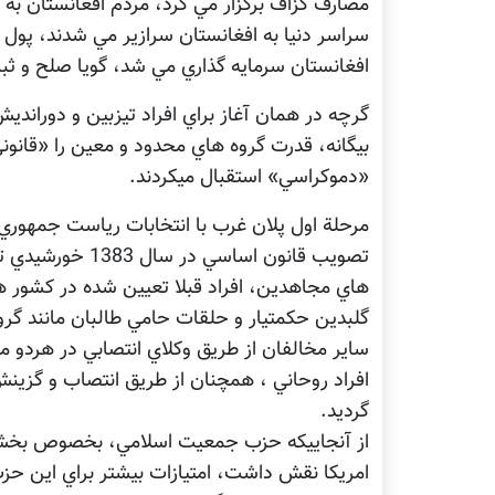
مصارف گزاف برگزار مي کرد، مردم افغانستان به 
سراسر دنيا به افغانستان سرازير مي شدند، پو
افغانستان سرمايه گذاري مي شد، گويا صلح و ثب
گرچه در همان آغاز براي افراد تيزبين و دوراندي
بيگانه، قدرت گروه هاي محدود و معين را «قانوني
«دموکراسي» استقبال ميکردند.
تصويب قانون اساس
هاي مجاهدين، افراد قبلا تعيين شده در کشور 
گلبدين حکمتيار و حلقات حامي طالبان مانند گر
ساير مخالفان از طريق وکلاي انتصابي در هردو 
افراد روحاني ، همچنان از طريق انتصاب و گزينش
گرديد.
از آنجاييکه حزب جمعيت اسلامي، بخصوص بخش شو
امريکا نقش داشت، امتيازات بيشتر براي اين ح