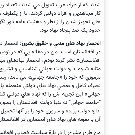
شدند که از طرف غرب تمويل مي شدند، تعداد زياد
کار مجاهدين و افراد دولتي کردند، تا از يکطرف م
حال تجهيز شدن را از نظر و ذهنيت عامه دور نگه
حدود يک صد پنجاه نهاد بود.
انحصار نهاد هاي مدني و حقوق بشري:
انحصار نه
افغانستان» نشر کرده بودم، انحصار نهادهاي مه
مثابه شيوه اداره دولت جهاني شناسايي و تشريح 
مرموزي که خود را «جامعه جهاني» مي نامد، رس
تصرف کامل و بعضي نهاد هاي دولتي منجمله پار
جهاني» اين تجربه اش را که نهاد هاي دولتي کشور
“جامعه جهاني” نه تنها دولت افغانستان را بصورت 
اداره دولت بريده و سروري خود را بر آنها تحم
آن با نمونه هاي نهاد هاي انحصاري در افغانستان
من طرح مشرح را در بارة سياست قضايي افغانستا