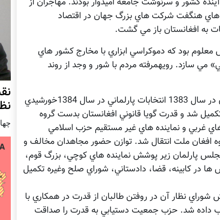
آيندة کشور و سرنوشت جامعه اميدوار بودند. مهاجران از
ل هاي هنگفت شرکت هاي بزرگ جهان در اقتصاد
ات به افغانستان باز مي گشت.
ش معلوم بود که دموکراسي ابزاري با مخارج کشور هاي
» مي سازد. رويهمرفته مردم با شور و وجد از روند
نق
مرحلة اول پلان غرب با انتخابات رياست جمهوري در سال 1383 انتخابات پارلماني در سال 1384خورشيدي
نظ
ي در سال 1383 خورشيدي تکميل شد و قدرت گويا قانوني افغانستان بدست گروه
چهار شنب
هاي غربي و نماينده هاي غير مستقيم حزب اسلامي
وه افغان ملت انتقال شد. توازن حضور مجاهدان مخالف و
مجلس پارلمان زير پوشش نماينده هاي کوچي، بزرگ قوم،
 ها در کابينه، قضا، دادستاني، شوراي صلح وغيره تکميل
راي نظار آن در روفتن طالبان از قدرت در همکاري با
زب داده شد. حزب جمعيت دستيابي به قدرت را صداقت