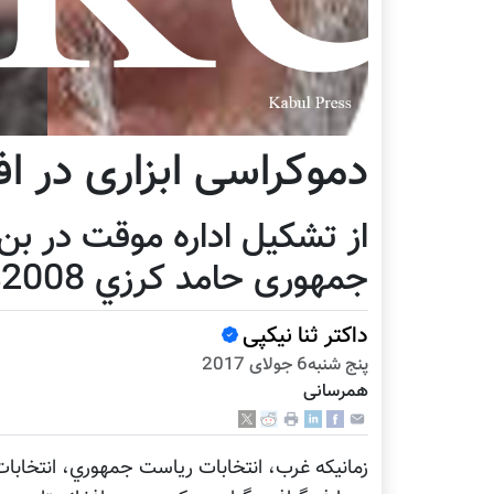
دموکراسی ابزاری در ا
جمهوری حامد کرزي 2008م
داکتر ثنا نیکپی
پنج شنبه6 جولای 2017
همرسانی
زمانيکه غرب، انتخابات رياست جمهوري، انتخابات