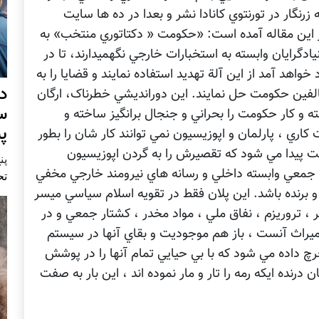
 هاي سال 2005 دوهفته نامه زرنگار در تورنتوي کانادا نشر و بعدا در ده ها سايت
از اين مقاله آمده است: «حکومت « دکتاتوري منتخب» به
ادگرايان وابسته به استخبارات خارجي نگهميدارند، تا در
واهد آمد از اين آلة تهديد استفاده نمايند و قضايا را به
د
لفين حکومت حل نمايند. اين دورانديشي خطرناک، ارگان
س
 و کار حکومت را بحراني و جنجال برانگيز ساخته و
پ
کاري ، پارلمان و اپوزيسيون نمي توانند کار شان را بطور
ت پيدا مي شود که تقصيرش را به گردن اپوزيسيون
پنج 
اي جمعي وابسته داخلي و رسانه هاي نيرومند خارجي مخفي
تح
ق و برنده باشد. اين پلان فقط در تقويه اسلام سياسي ميسر
، تروريزم ، نفاق ملي ، مواد مخدر ، کشتار جمعي و در
ميراث آنست ، باز هم موجوديت و بقاي آنها در سيستم
چ داده مي شود که با بي حيايي تمام آنها را در پوشش
رنده ايکه رمه را تار و مار نموده اند ، اين بار به صفت