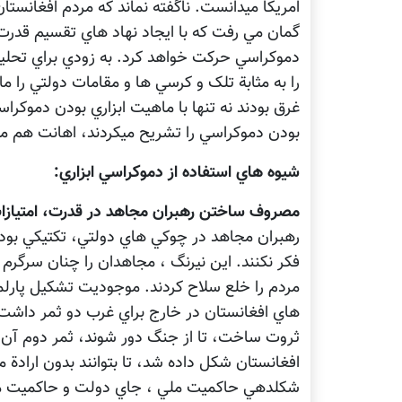
امريکا ميدانست. ناگفته نماند که مردم افغانستا
گمان مي رفت که با ايجاد نهاد هاي تقسيم قدر
دموکراسي حرکت خواهد کرد. به زودي براي تحليل
را به مثابة تلک و کرسي ها و مقامات دولتي را م
غرق بودند نه تنها با ماهيت ابزاري بودن دموکراس
بودن دموکراسي را تشريح ميکردند، اهانت هم مي
شيوه هاي استفاده از دموکراسي ابزاري:
مصروف ساختن رهبران مجاهد در قدرت، امتيازات
رهبران مجاهد در چوکي هاي دولتي، تکتيکي بود 
فکر نکنند. اين نيرنگ ، مجاهدان را چنان سرگرم
مردم را خلع سلاح کردند. موجوديت تشکيل پارل
هاي افغانستان در خارج براي غرب دو ثمر داشت
ثروت ساخت، تا از جنگ دور شوند، ثمر دوم آن بو
افغانستان شکل داده شد، تا بتوانند بدون ارادة 
شکلدهي حاکميت ملي ، جاي دولت و حاکميت ملي 