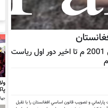
فغانستان
از تشکيل اداره موقت در بن 2001 م تا اخير دور اول رياست
ول
پا
چهار شنب
 پارلماني و تصويب قانون اساسي افغانستان را با تقبل