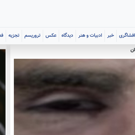
فشاگری
خبر
ادبیات و هنر
دیدگاه
عکس
تروریسم
تجزیه
فد
ان