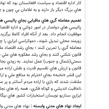
کار اداره اقتصاد و سياست افغانستان بود که توا
هاي بزرگ ديگر باز دارند و به غلامان بي چون و 
تعميم معامله گري هاي مافيايي بجاي پاليسي ها
پاليسي هاي دوامدار در امور دولتي و اداره اقتصاد
موفقيت انجام داد. بعد از آنکه افراد کاملا برگز
زورمند محلي تبديل شوند، دموکراسي ابزاري را چو
معامله گري را تمرين کنند ؛ بجاي رشد اقتصاد م
قانون شکني کنند و بجاي رشد مفکوره هاي ملي 
سمتي(شمال و جنوب) عمل نمايند. به زودي بجاي ک
قانون و ارزش هاي تقسيم قدرت و نقش اراده مرد
اين قشر «نخبه» بجاي احترام به منافع ملي و اراد
ملتفت شدند که بازي با اراده مردم آسانتر و پر م
ناعاقبت انديشي و کوتاه فکري، همه راه هاي نجا
ابزاري سناريو نويسان استخبارات کشور هاي بيگان
ايجاد نهاد هاي مدني وابسته :
نهاد هاي مدني واب