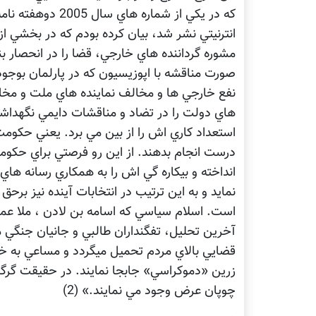
که در يکي از شماره
انترنيتي نشر شد، بيان کرده بودم که در بخشي 
مشوره گرداننده هاي خارجي، قضا را در انحصار بني
صورت مناقشه با اپوزيسيون که در پارلمان بوجود خ
نفع خارجي ها و مخالف نماينده هاي ملت و مخا
هاي دولت را در تضاد و مناقشات دايمي نگهداشته
استعداد کاري اش را از بين مي برد. يعني حکومت 
درست انجام بدهند. از اين رو فرصتي براي حکوم
انداخته و بيکاره گي اش را به همکاري رسانه ه
نمايد و به اين ترتيب در انتخابات آينده نيز برح
است. اسلام سياسي که اسامه بن لادن ، ملا عمر 
آخرين تحليل، تفگنداران طالبي و جانيان جنگي 
قضايي بالاي مردم تحميل ميگردد و مساعي به خر
زرين «دموکراسي» جابجا نمايند. در حقيقت گرگان د
چوپان عرض وجود مي نمايند.» (2)