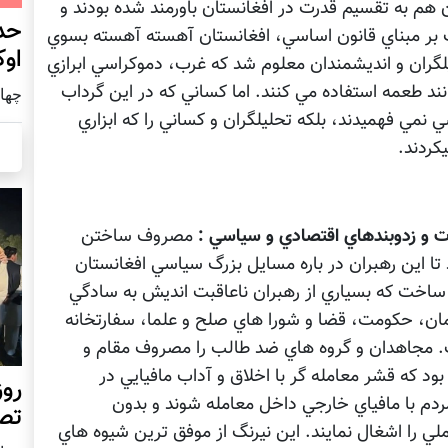
ن هم به تقسيم قدرت در افغانستان باورمند شده بودند و
حد
ت بر مبناي قانون اساسي، افغانستان آهسته آهسته بسوي
اوک
گران و انديشمندان معلوم شد که غرب، دموکراسي ابرازي
انند طعمه استفاده مي کنند. اما کساني که در اين گرداب
چهار شنب
ي نمي فهميدند، بلکه تحليلگران و کساني را که ابزاري
کردند.
 و زدوبندهاي اقتصادي و سياسي :
مصروف ساختن
تا اين رهبران در باره مسايل بزرگ سياسي افغانستان
 ساخت که بسياري از رهبران ناعاقبت انديش به سادگي
مان، حکومت، قضا و شورا هاي صلح و علما، سفارتخانه
. مجاهدان و گروه هاي ضد طالب را مصروف مقام و
د که قشر معامله گر با اخلاق و آداب مافيايي در
روز
مردم با مافياي خارجي داخل معامله شوند و بدون
تص
را اشغال نمايند. اين نيرنگ از موفق ترين شيوه هاي