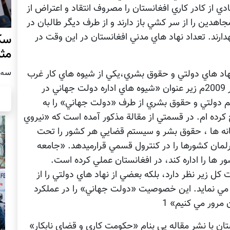
ي از کادر کاري افغانستان را مصروف انتقاد و اعتراض از
جاهدين را از سر کشي باز دارند و از طرف ديگر طالبان در
دارند. تعداد نهاد هاي مدني افغانستان در اين وقت در
سکو
مث
سه شنبه
اد هاي دولتي و حقوق بشري،يکي از شيوه هاي کار غرب
در افغانستان است. من در مقاله يي که در نومبر 2009م زير عنوان «شيوه هاي اداره دولت جهاني در
م دولتي و حقوق بشري از طرف «دولت جهاني» را به
کرده ام. در قسمتي از مقالة مذکور آمده است که «نيروي
انه ها ، حقوق بشر و سيستم قضايي هر کشور را تحت
لمان کشورها را در کنترول قسمي قرارميدهد. «جامعه
 ها را اداره کند، در افغانستان عملي کرده است.
کل زير نظر دارد، بلکه بعضي از نهاد هاي دولتي را از
يل مي نمايد. اين خصوصيت «دولت جهاني» را در عملکرد
 مرور مي کنيم» 1
ن با نشر مقاله يي بنام «حکومت کاري و قضاي نابکار»