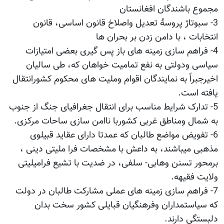
مجموع باشندگان افغانستان
3- سبوتاژ پروسۀ تعدیل واصلاخ قانون اساسی، قانون
انتخابات ، با دامن زدن بر بحران ها
4- فراهم سازی زمینه های باز پس گیری بعضی امتیازات
سیاسی ودولتی به نفع تمامیت خواهان که، طی سالیان
اخیرجبراً به نمایندگان اقوام وملیت های محکوم کشورانتقال
یافته است.
5- تدارک شرایط مناسب برای انتقال جغرافیای جنگ از جنوب
به شمال ومناطق غربی کشوربا ناامن سازی ساحات مرکزی.
6- تفویض مواضع طالبان که عمدتا دارای عقاید قبیلوی
مذهبی میباشند، به داعش با مشخصات فرا ملیتی دینی ،
برمحور تسنن وهابی- سلفی، در ضدیت با تشیع فرامیلیتی
ولایت فقیهه.
7- فراهم سازی زمینه های عملی مشارکت طالبان در دولت
که سیاستمداران وفرهنگیان قبایلی کشور سخت بدان
دلبستگی دارند.