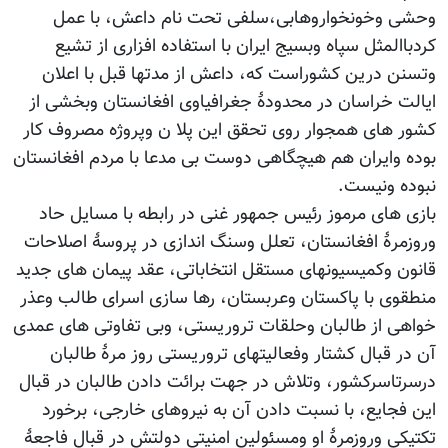
وحشی وخونخواروهابی،سلفی تحت نام داعش، با عمل
کردباالمثل سپاه وبسیج ایران با استفاده افزاری از تشیع
وتسنن درین کشوراست که، داعش از مدتها قبل با اعلان
ایالت خراسان در محدودۀ جغرافیاوی افغانستان وبخشی از
کشور های همجوار روی تحقق این پلا ن وپروژه مصروف کار
بوده وایران هم هیچگاهی دوست بی مدعا با مردم افغانستان
نبوده ونیست.
بازی های مرموز رئیس جمهور غنی در رابطه با مسایل حاد
وروزمرۀ افغانستان، تعلل وسنگ اندازی در پروسۀ اصلاحات
قانون وکمیسیونهای مستقل انتخاباتی، عقد پیمان های جدید
منطقوی با پاکستان وعربستان، رها سازی اسرای طالب وعذر
خواهی از طالبان وحلقات تروریستی، وبی تفاوتی های عمدی
آن در قبال کشتار وفعالیتهای تروریستی روز مرۀ طالبان
درسرتاسرکشور، وتلاش در جهت برائت دادن طالبان در قبال
این فجایع، با نسبت دادن آن به نیروهای خارجی، برخورد
تکتیکی وروزمرۀ او ومسئولین امنیتی دولتش در قبال فاجعۀ