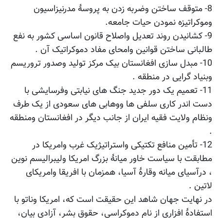
8- متوقف ساختن وضربه زدن به پروسۀ مدرنیزاسیون
وموکراتیزه نمودن حیات جامعه.
9- کشانیدن روند تعدیل واصلاح قانون اساسی کشور به نفع
طالبانی ساختن قوانین وامحای مفاد دموکراتیک آن .
10- مبدل سازی افغانستان بیک مرکز تولید وصدور تروریسم
وبنیاد گرایی در منطقه .
11- تعمیم یک دور جدید جنگ های نیابتی وفرسایشی با
دست اندر کاری سلفی ها ووهابی های سعودی از یک طرف
ونظام ولایت فقیه ایران از جانب دیگر در افغانستان ومنطقه
.
12- تأمین منافع تکتیکی واستراتیژیک غرب وامریکا در
مطابقت با سیاست خاور میانۀ بزرگ امریکا ولیبرالیسم نوین
، درآسیای میانه وقارۀ آسیا، همزمان با افریقا وامریکای
لاتین .
در نهایت جهان شاهد این حقیقت است که، امریکا وناتو با
استفادۀ افزاری از نام دموکراسی، حقوق بشر، آزادی بیان،