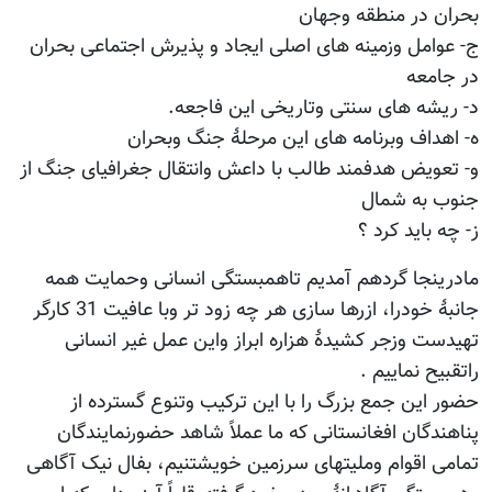
بحران در منطقه وجهان
ج- عوامل وزمینه های اصلی ایجاد و پذیرش اجتماعی بحران
در جامعه
د- ریشه های سنتی وتاریخی این فاجعه.
ه- اهداف وبرنامه های این مرحلۀ جنگ وبحران
و- تعویض هدفمند طالب با داعش وانتقال جغرافیای جنگ از
جنوب به شمال
ز- چه باید کرد ؟
مادرینجا گردهم آمدیم تاهمبستگی انسانی وحمایت همه
جانبۀ خودرا، ازرها سازی هر چه زود تر وبا عافیت 31 کارگر
تهیدست وزجر کشیدۀ هزاره ابراز واین عمل غیر انسانی
راتقبیح نماییم .
حضور این جمع بزرگ را با این ترکیب وتنوع گسترده از
پناهندگان افغانستانی که ما عملاً شاهد حضورنمایندگان
تمامی اقوام وملیتهای سرزمین خویشتنیم، بفال نیک آگاهی