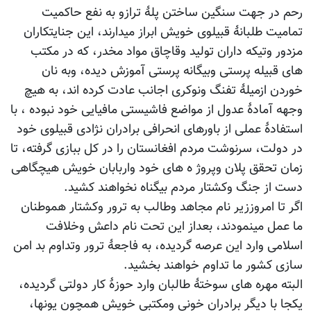
رحم در جهت سنگین ساختن پلۀ ترازو به نفع حاکمیت
تمامیت طلبانۀ قبیلوی خویش ابراز میدارند، این جنایتکاران
مزدور وتیکه داران تولید وقاچاق مواد مخدر، که در مکتب
های قبیله پرستی وبیگانه پرستی آموزش دیده، وبه نان
خوردن ازمیلۀ تفنگ ونوکری اجانب عادت کرده اند، به هیچ
وجهه آمادۀ عدول از مواضع فاشیستی مافیایی خود نبوده ، با
استفادۀ عملی از باورهای انحرافی برادران نژادی قبیلوی خود
در دولت، سرنوشت مردم افغانستان را در کل ببازی گرفته، تا
زمان تحقق پلان وپروژ ه های خود واربابان خویش هیچگاهی
دست از جنگ وکشتار مردم بیگناه نخواهند کشید.
اگر تا امروززیر نام مجاهد وطالب به ترور وکشتار هموطنان
ما عمل مینمودند، بعداز این تحت نام داعش وخلافت
اسلامی وارد این عرصه گردیده، به فاجعۀ ترور وتداوم بد امن
سازی کشور ما تداوم خواهند بخشید.
البته مهره های سوختۀ طالبان وارد حوزۀ کار دولتی گردیده،
یکجا با دیگر برادران خونی ومکتبی خویش همچون یونها،