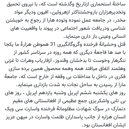
ساختۀ استحماری ازتاریخ وگذشته است که، با نیروی تحمیق
وتخدیرهزاران باروحشتناکتر ازهروئین، افیون ودیگر مواد
مخدر، در جامعه عمل نموده وتوده هارا از رجوع به خویشتن
شناسی ودریافت شعور اجتماعی در پیوند با واقعییت های
انسانی وعینی باز داری مینماید.
قتل وحشیانۀ فرخنده وگروگانگیری 31 هموطن هزارۀ ما یکجا
با صد ها فاجعۀ دیگری که همه روزه در سرتاسر کشور از
ننگرهار وخوست تا بدخشان وقندوز، ازفاریاب وهرات تا غزنی
وهلمند اتفاق میافتد همه وهمه محصول همین برده سازی
فکری در داخل با مداخلات بی وقفه از خارج است که، جامعۀ
مارا از رسیدن به ساحل نجات به شدت بازداری مینماید.
روز های یکشنبه ششم اپریل وشنبه یازدهم اپریل ، روز های
بی تابی واشکریزی جمع عظیمی از افغانستانی های مقیم
دنمارک در سوگ شهادت مظلومانۀ فرخنده واسارت سی ویک
انسان هزاره از جانب پاسداران ظلمت واسارت در میهن عزیز
ایشان افغانستان بود.