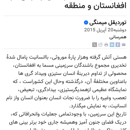
افغانستان و منطقه
توردیقل میمنگی
دوشنبه20 آپریل 2015
همرسانی
هستی آتش گرفته وهزار پارۀ موروثی، باانسانیت پامال شدۀ
تخدیری مجموع باشندگان سرزمینی مسما به افغانستان،
محصولی از تداوم دیرینۀ انسان ستیزی وبیداد گری ها
باعناوین مختلفۀ آن، درگذشته وحال این کشوراست ، که
نمایشگاه عظیمی ازهمدیگرستیزی، بیدادگری، تبعیض،
تعصب وغیره را با ضرورت نجات انسان بعنوان انسان واز نام
انسانیت، به نمایش میگذارد.
تاریخ این سرزمین، با وجودتمامی جعلیات وانحرافاتی که،
دریک فضای جنون آمیز وهمیشه جاری خود برتر بینی های