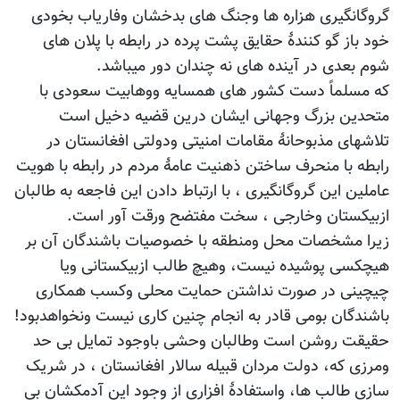
گروگانگیری هزاره ها وجنگ های بدخشان وفاریاب بخودی
خود باز گو کنندۀ حقایق پشت پرده در رابطه با پلان های
شوم بعدی در آینده های نه چندان دور میباشد.
که مسلماً دست کشور های همسایه ووهابیت سعودی با
متحدین بزرگ وجهانی ایشان درین قضیه دخیل است
تلاشهای مذبوحانۀ مقامات امنیتی ودولتی افغانستان در
رابطه با منحرف ساختن ذهنیت عامۀ مردم در رابطه با هویت
عاملین این گروگانگیری ، با ارتباط دادن این فاجعه به طالبان
ازبیکستان وخارجی ، سخت مفتضح ورقت آور است.
زیرا مشخصات محل ومنطقه با خصوصیات باشندگان آن بر
هیچکسی پوشیده نیست، وهیچ طالب ازبیکستانی ویا
چیچینی در صورت نداشتن حمایت محلی وکسب همکاری
باشندگان بومی قادر به انجام چنین کاری نیست ونخواهدبود!
حقیقت روشن است وطالبان وحشی باوجود تمایل بی حد
ومرزی که، دولت مردان قبیله سالار افغانستان ، در شریک
سازی طالب ها، واستفادۀ افزاری از وجود این آدمکشان بی