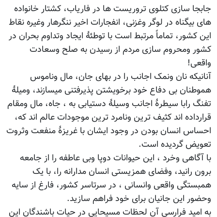
جابجا سازی کتلوی تروریست ها در فاریاب، کشتار خانواده
های بیگناه در لوگر وغزنی، انفجارات اخیر ننگرهار وغیره نقاط
این کشور، تماماً مرتبط است با توطئۀ ایجاد وتداوم بحران در
کشور ومحروم سازی مردم از رسیدن به صلح وسعادت
واقعی!
آنانیکه نان ونمک اجانب را در بهای جان، مال وناموس
هموطنان بی دفاع خود برخویشتن پذیرفتنی میسازند، ومیلۀ
تفنگ رابا سیطرۀ اجانب وسیلۀ دستیابی به ، جاه، مال ومقام
قرارداده اند کثیف ترین ونامرد ترین موجودات عالم اند که،
احساس انسان بودن در وجود ایشان با غریزۀ منفعت وثروت
تعویض گردیده است.
با آگاهی وخرد ، این حیوانات دوپا وبی عاطفه را از جامعه
برون رانید، وفضای همزیستی انسان مدارانه را، با یک
همبستگی واقعی وانسانی ، در سرتاسر کشور، فارغ از سایه
وحضور این جانیان برای خود فراهم سازید.
به امید فرارسی آن لحظات مسیحایی در حیات باشندگان این