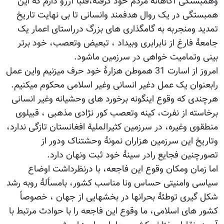
وهمبستگی آگاهانۀ مردم خود گرفته،قلباً آرزو دارم که این
همبستگی در یک روال هدفمند وانسانی تا بی نهایت تاریخ
تمدید ومنجربه به گامگذاری های بزرگ درراستای اعمار یک
جامعۀ فارغ از نابرابری وبیداد ، تبعیض وتعصب، خود برتر
بینی وتمامیت خواهی در سرزمین ماشود.
امروز از اسارت 31 هموطن هزارۀ خود حرف میزنیم واین عمل
رابعنوان یک عمل دغیر انسانی وغیر اسلامی محکوم میکنیم.
هرچندی که وقوع اینگونه برخورد های وحشیانه وغیر انسانی
برخاسته از نفرت، کینه وتعصب کور نژادی مذهبی ، قبیلوی
منطقوی وغیره، در سرزمین کثیرالملیة افغانستان تازگی ندارد،
وتاریخ این سرزمین هزاران نمونۀ وحشتناک ودور از
تصورچنین فجایع رادر سینۀ خود ثبت ونهان دارد.
اما زمان ومکان وقوع این فاجعه، با درنظرداشت اوضاع
سیاسی وامنیتی حساس ونا مناسب کشور، بامسألۀ روبه رشد
شکل گیری توطئۀ بحرانها در بخشهایی از جهان ، خصوصاً
کشور های اسلامی، ما وقوع این فاجعه را با حوادث مرتبط با