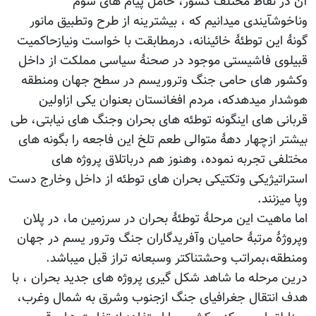
آن در نقاط مختلف کشور، حامل پیام های شوم
وناخوشآیندی میدانیم که ، بیشترینه از طرح وتطبیق مانور
گونۀ این توطئۀ خائینانه، درمطابقت با خواست ونیازحاکمیت
قبیلوی فاشیستی موجود در صحنۀ سیاسی مملکت از داخل
وکشور های حامی جنگ وتروریسم در سطح جهان ومنطقه
هوشدار میدهدکه، مردم افغانستان بعنوان یکی ازاولین
قربانی های اینگونه توطئه های بحران وجنگ های نیابتی، طی
بیشتر ازچهار دهۀ متوالی طعم تلخ این فاجعه را بگونه های
مختلفی تجربه نموده، وهنوز هم درباتلاق پروژه های
استراتیژیکی وتکتیکی بحران های توطئه از داخل وخارج دست
وپا میزنند.
اما ماهیت این مرحلۀ توطئۀ بحران در سرزمین ما، در پلان
وپروژۀ مرتبۀ حامیان وآفریدگاران جنگ وترور یسم در جهان
ومنطقه،بمراتب وحشتناکتر وسبعانه تراز قبل میباشد.
درین مرحله ما شاهد شکل گیری پروژه های جدید بحران ، با
هدف انتقال جغرافیای جنگ ازجنوب وشرق به شمال وغرب،