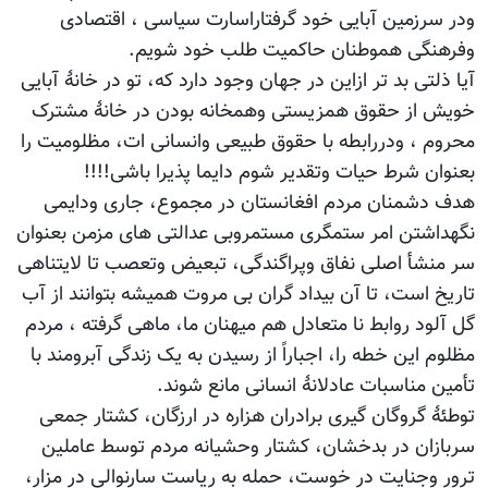
ودر سرزمین آبایی خود گرفتاراسارت سیاسی ، اقتصادی
وفرهنگی هموطنان حاکمیت طلب خود شویم.
آیا ذلتی بد تر ازاین در جهان وجود دارد که، تو در خانۀ آبایی
خویش از حقوق همزیستی وهمخانه بودن در خانۀ مشترک
محروم ، ودررابطه با حقوق طبیعی وانسانی ات، مظلومیت را
بعنوان شرط حیات وتقدیر شوم دایما پذیرا باشی!!!!
هدف دشمنان مردم افغانستان در مجموع، جاری ودایمی
نگهداشتن امر ستمگری مستمروبی عدالتی های مزمن بعنوان
سر منشأ اصلی نفاق وپراگندگی، تبعیض وتعصب تا لایتناهی
تاریخ است، تا آن بیداد گران بی مروت همیشه بتوانند از آب
گل آلود روابط نا متعادل هم میهنان ما، ماهی گرفته ، مردم
مظلوم این خطه را، اجباراً از رسیدن به یک زندگی آبرومند با
تأمین مناسبات عادلانۀ انسانی مانع شوند.
توطئۀ گروگان گیری برادران هزاره در ارزگان، کشتار جمعی
سربازان در بدخشان، کشتار وحشیانه مردم توسط عاملین
ترور وجنایت در خوست، حمله به ریاست سارنوالی در مزار،