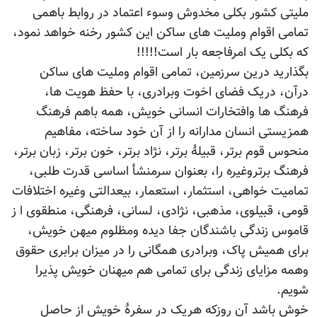
ملیتی کشور بکلی مخدوش وسوء اعتماد در روابط باهمی
تمامی اقوام وملیت های ساکن این کشور رخنه خواهد نمود،
که بکلی یک امرفاجعه بار است!!!!!
بگذارید درین سرزمین، تمامی اقوام وملیت های ساکن
درآن، دریک فضای اخوت وبرادری، با حفظ هویت ها،
فرهنگ ها وافتخارات انسانی خویش، همه باهم فرهنگ
همزیستی انسان مدارانه را از آن خود ساخته، مفاهیم
منحوس قوم برتر، قبیلۀ برتر، نژاد برتر، خون برتر، زبان برتر،
فرهنگ برتروغیره را، بعنوان سرمنشأ اساسی قدرت طلبی،
تمامیت خواهی، استثمار، استعمار، بیعدالتی وغیره اختلافات
قومی، قبیلوی، مذهبی، نژادی، لسانی، فرهنگی، منطقوی ا ز
قاموس زندگی باشندگان جفا دیده ومظلوم میهن خویش،
برای همیش پاک، وبرادری همگانی را در میزان برابری حقوق
وهمه مزایای زندگی برای تمامی هم میهنان خویش پذیرا
شویم.
خوش باشد آن روزکه هریک در سفرۀ خویش از حاصل