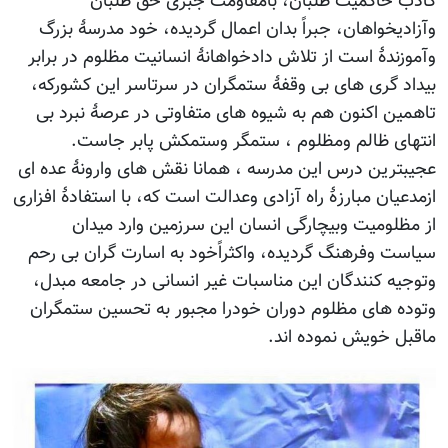
کاذب حاکمیت طلبان، بامقاومت جبری حق طلبان
وآزادیخواهان، جبراً بدان اعمال گردیده، خود مدرسۀ بزرگ
وآموزندۀ است از تلاش دادخواهانۀ انسانیت مظلوم در برابر
بیداد گری های بی وقفۀ ستمگران در سرتاسر این کشورکه،
تاهمین اکنون هم به شیوه های متفاوتی در عرصۀ نبرد بی
انتهای ظالم ومظلوم ، ستمگر وستمکش پابر جاست.
عجیبترین درس این مدرسه ، همانا نقش های وارونۀ عده ای
ازمدعیان مبارزۀ راه آزادی وعدالت است که، با استفادۀ افزاری
از مظلومیت وبیچارگی انسان این سرزمین وارد میدان
سیاست وفرهنگ گردیده، واکثراًخود به اسارت گران بی رحم
وتوجیه کنندگان این مناسبات غیر انسانی در جامعه مبدل،
وتوده های مظلوم دوران خودرا مجبور به تحسین ستمگران
ماقبل خویش نموده اند.