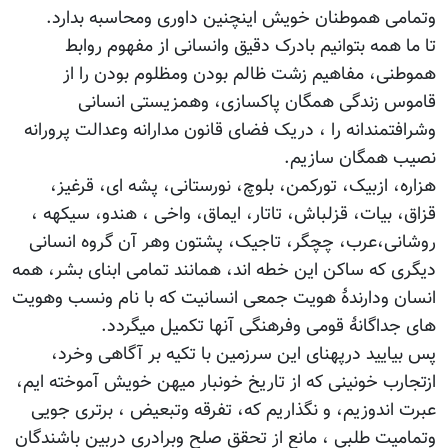
وتمامی هموطنان خویش اینچنین داوری ومحاسبه بدارد.
تا ما همه بتوانیم بادرک دقیق وانسانی از مفهوم روابط
هموطنی، مفاهیم زشت ظالم بودن ومظلوم بودن را از
قاموس زندگی همگان پاکسازی، وهمزیستی انسانی
وشرافتمندانه را ، دریک فضای قانون مدارانه وعدالت پرورانه
نصیب همگان سازیم.
هزاره، ازبیک، تورکمن، بلوچ، نورستانی، پشه ای، قرغیز،
قزاق، بیات، قزلباش، تاتار، ایماق، واخی ، هندو، سیکهه ،
روشانی،عرب، چچگر، تاجیک، پشتون وهر آن گروه انسانی
دیگری که ساکن این خطه اند، همانند تمامی ابنای بشر، همه
انسان ودارندۀ هویت جمعی انسانیت که با نام ونسب وهویت
های جداگانۀ قومی وفرهنگی آنها تکمیل میگردد.
پس بیایید درپهنای این سرزمین با تکیه بر آگاهی وخرد،
ازتجارب خونینی که از تاریخ خونبار میهن خویش آموخته ایم،
عبرت اندوزیم، و نگذاریم که، تفرقه وتبعیض ، برتری جویی
وتمامیت طلبی ، مانع از تحقق صلح وبرادری دربین باشندگان