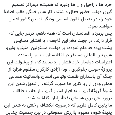
خرم ها ، زاخیل وال ها وغیره که همیشه درمراکز تصمیم
گیری دولت حضور فعال داشتند، کار های خانگی عقب افتادۀ
خود را، در تعدیل قانون اساسی ودیگر قوانین کشور اعمال
خواهند نمود.
پس برمردم افغانستان است که همه باهم، درهر جایی که
قرار دارند، در جهت دفع این فاجعه ، با افشای دسایس
پشت پرده قد علم نموده، بر دولت، مسئولین امنیتی، ونیرو
های بین المللی مستقر در افغانستان ، با بر پا نموده
اعتراضات دوامدار خود فشار وارد نمایند که، از پیشرفت این
پرو ژۀ خونین جلوگیری ، وبه آزادی کارگران مظلوم هزاره از
چنگ آن پاسداران ظلمت وتباهی انسان وانسانیت مساعی
عملی ودور از ریا کاری ها صورت گرفته، از تبدیل شدن این
شیوۀ گروگانگیری ، به افزار امتیاز گیری، از جانب حلقات
تروریستی برای همیش نقطۀ پایان گذاشته شود.
ما یقین کامل داریم که درصورت انکشاف وخنثی نه شدن این
پدیدۀ شوم، مفهوم باارزش هموطنی در بین جمعیت چندین