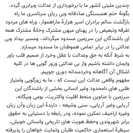
چندین ملیتی کشور ما با برخورداری از عدالت وبرابری گردد.
بگونۀ حتم همبستگی صادقانه وبی ریای سرتاسری ما راه
بازگشت سالم برادران اسیر هزارۀ ماراهموار، وراه های مردود
تفرقه وتبعیض را در پهنای میهن مشترک وخانۀ مشترک همه
ای باشندگان این سرزمین مسدود میگرداند، ومسیر بیداد وبی
عدالتی را در برابر تمامی هموطنان ما مسدود میسازد.
به شرط آنکه به حق وعدالت با عقل وخرد از صمیم قلب باور
وایمان داشته باشیم واز بی عدالتی وزور گویی ها در کلیه
اشکال آن آگاهانه وخردمندانه دوری جوییم.
مفهوم واقعی عدالت این نیست که ، ما به زورگویی وامتیاز
طلبی های نامحدود وغیر انسانی بخشی از باشندگان این
سرزمین با عناوین منحط اقلیت واکثریت، بومی وبیگانه،
آریایی وغیر آریایی، سنی وشیعه ، دارندۀ این زبان وآن زبان
وغیره اراجیف تمکین نموده، ودر رابطه با دستیابی به حقوق
برابر شهروندی وحفظ هویت های تاریخی وانسانی خویش،
سیطرۀ استعماری حاکمیت طلبان وتمایت خواهان را پذیرفته