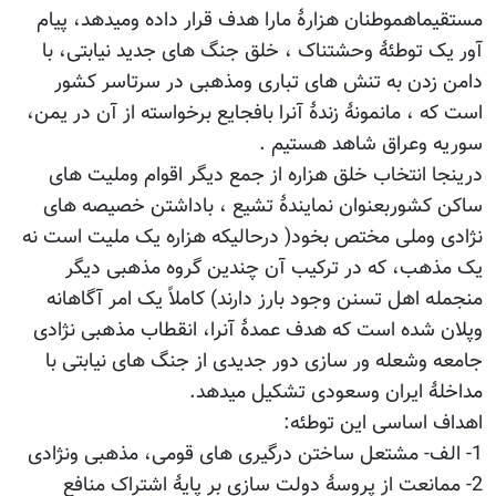
مستقیماهموطنان هزارۀ مارا هدف قرار داده ومیدهد، پیام
آور یک توطئۀ وحشتناک ، خلق جنگ های جدید نیابتی، با
دامن زدن به تنش های تباری ومذهبی در سرتاسر کشور
است که ، مانمونۀ زندۀ آنرا بافجایع برخواسته از آن در یمن،
سوریه وعراق شاهد هستیم .
درینجا انتخاب خلق هزاره از جمع دیگر اقوام وملیت های
ساکن کشوربعنوان نمایندۀ تشیع ، باداشتن خصیصه های
نژادی وملی مختص بخود( درحالیکه هزاره یک ملیت است نه
یک مذهب، که در ترکیب آن چندین گروه مذهبی دیگر
منجمله اهل تسنن وجود بارز دارند) کاملاً یک امر آگاهانه
وپلان شده است که هدف عمدۀ آنرا، انقطاب مذهبی نژادی
جامعه وشعله ور سازی دور جدیدی از جنگ های نیابتی با
مداخلۀ ایران وسعودی تشکیل میدهد.
اهداف اساسی این توطئه:
1- الف- مشتعل ساختن درگیری های قومی، مذهبی ونژادی
2- ممانعت از پروسۀ دولت سازی بر پایۀ اشتراک منافع