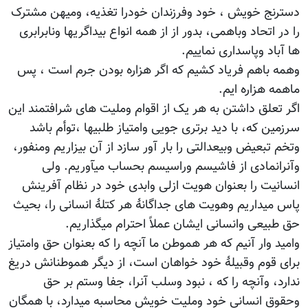
دسترنج خویش ، خود وفرزندان خودرا تغذیه، ومیهن مشترک
را در اتحاد وباهمی، بدور از از همه انواع بیداگریها ونابرابری
ها آباد وپاسداری نماییم.
وهمه باهم فریاد کشیم که اگر هزاره بودن جرم است ، پس
ماهمه هزاره ایم.
اگر تعلق داشتن به هر یک از اقوام وملیت های شرافتمند این
سرزمین که، با دید برتری جویی وامتیاز طلبیها ،توأم باشد
وتخم تبعیض وبیعدالتی را بار آور سازد از آن بیزاریم ومنفور،
وآنرانمادی از فاشیسم وراسیسم بحساب میآوریم. ولی
انسانیت را بعنوان هویت ازلی وابدی خود در نظام آفرینش
پاس میداریم وهویت های جداگانۀ هر کتلۀ انسانی را، بحیث
حق طبیعی وانسانی ایشان عملاً احترام میگذاریم.
وامید وار آنیم که هر هموطن ما آنچه را که بعنوان حق وامتیاز
برای قوم وقبیلۀ خود خواهان است، از دیگر هموطنانش دریغ
ندارد، وآنچه را که ، نبود وسلب آنرا، جفا وستم بر حق
وحقوق انسانی خود وملیت خویش محاسبه میدارد، با همگان