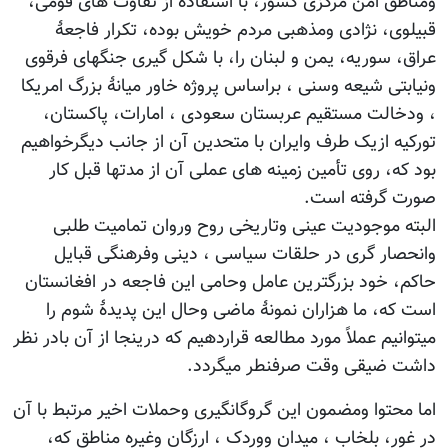
ومناطق امن مرکزی کشور، با استفاده از تفاوت های قومی،
قبیلوی، نژادی ومذهبی مردم خویش بوده، تکرار فاجعۀ
عراق، سوریه، یمن و لبنان را، با شکل گیری جنگهای فرقوی
ونیابتی شیعه وسنی ، براساس پروژه خاور میانۀ بزرگ امریکا
، ودخالت مستقیم عربستان سعودی ، امارات، پاکستان،
تورکیه ازیک طرف وایران با متحدین آن از جانب دیگرخواهیم
بود که، روی تأمین زمینه های عملی آن از مدتها قبل کار
صورت گرفته است.
البته موجودیت عینی وتاریخی روح وروان تمامیت طلبی
وانحصار گری در حلقات سیاسی ، دینی وفرهنگی قبایل
حاکم، خود بزرگترین عامل وحامی این فاجعه در افغانستان
است که، ما هزاران نمونۀ ماضی وحال این پدیدۀ شوم را
میتوانیم عملاً مورد مطالعه قراردهیم که درینجا از آن بادر نظر
داشت ضیقی وقت صرفنطر میگردد.
اما محتوا ومضمون این گروگانگیری وحملات اخیر مرتبط با آن
در غور، بلخاب ، میدان ووردک ، ارزگان وغیره مناطق که،