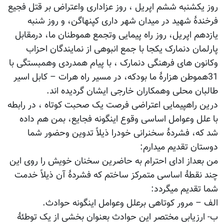
روز یکشنبه ششم اپریل ، روز عزاداری واعتراض بر قتل فجیع
فرخندۀ شهید در میدان شهر داری کپنهاگن، و روز شنبه
یازدهم اپریل، روز راه پیمایی وتجمع هموطنان ما، درمقابل
پارلمان دنمارک یکجا با جمع انبوهی از نمایندگان احزاب
وکانون های فرهنگی دنمارک ، با پیام همدردی وهمبستگی با
31هموطن هزارۀ ما بودکه، در مسیر راه هرات – کابل اسیر
طالبان محلی وهمکاران خارجی ایشان گردیده اند.
درین راهپیمایی اعتراضی فرصت یک صحبت کوتاه ، در رابطه
با علل وعوامل اساسی وقوع اینگونه فجایع، بمن هم داده
شد که، فشردۀ سخنرانی خودرا ذیلاً تدوین وحضور شما
دوستان تقدیم میدارم:
من بعداز ادای احترام به حاضرین سخنان خویش را روی این
چند نقطۀ اساسی متمرکز ساختم که فشردۀ آن ذیلاً خدمت
شما تقدیم میگردد:
الف – مرور کوتاهی برعلل وعوامل اینگونه حوادث.
ب- ارزیابی مختصر این حوادث بعنوان بخشی از یک توطئۀ