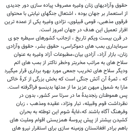
حقوق وآزادیهای زنان وغیره مصروف پیاده سازی دور جدیدی
از استعمار بر جهان بوده ، اشتعال جنگهای نیابتی با محتوای
فرقوی مذهبی، قومی قبیلوی، نژادی وغیره یکی از عمده ترین
افزار تعمیل این هدف در جهان امروز است.
در قرن بیست ویکم تاریخ ، ازجانب کشورهای سیطره جو ی
سرمایداری بمب های دموکراسی، حقوق بشر، حقوق وآزادی
زنان، بازار آزاد، آزادی بیان،مطبوعات آزاد وغیره به عنوان
سلاح های به مراتب مخربتر وخطر ناکتر از بمب های اتم
ودیگر سلاح های تخریب جمعی مورد بهره برداری قرار میگیرد
که ، ثمرۀ آن آتش جنگی است که بخش بزرگی از کرۀ خاکی
مارا به شمول میهن عزیز ما از مدتها بدینسو فراگرفته است.
پس هموطنان رنجدیدۀ ما در سرتا سر کشور، بدون در
نظرداشت قوم وقبیله، تبار ونژاد، عقیده ومذهب ، زبان
وفرهنگ آگاه باشند که،غایۀ شوم این توطئه به بحران
کشیدن بیشتر از پیش پروسۀ همزیستی اقوام وملیت های
باهم برادر افغانستان وزمینه سازی برای استقرار نیرو های