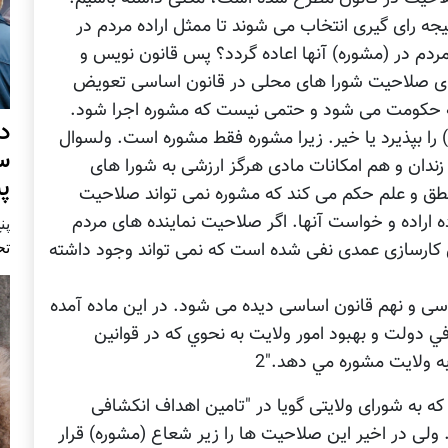
یجه رای گیری انتخاب می شوند تا ممثل اراده مردم در
ردم در (مشوره) آنها اعاده گردد؟ پس قانون نویس و
 بجای صلاحیت شورا های محلی در قانون اساسی تعویض
به حکومت می شود و حتمی نیست که مشوره اجرا شود.
د
را بپذیرد یا خیر. زیرا مشوره فقط مشوره است. ولسوال
س
زندان و هم امکانات مادی هرگز ارزشی به شورا های
پ
نطق و علم حکم می کند که مشوره نمی تواند صلاحیت
ه اراده و خواست آنها. اگر صلاحیت نماینده های مردم
پنج 
تح
 کارسازی عمدی نفی شده است که نمی تواند وجود داشته
سی و نهم قانون اساسی دیده می شود. در این ماده آمده
ي دولت و بهبود امور ولايت به نحوي که در قوانين
ه ولايت مشوره مي دهد."2
که به شورای ولایتی گویا در "تامین اهداف انکشافی
ولی در اخیر این صلاحیت ها را زیر شعاع (مشوره) قرار