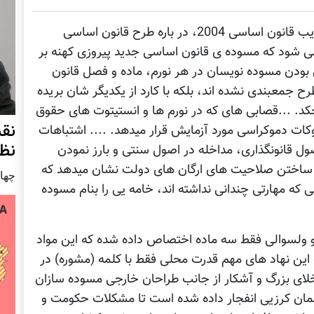
دوازده سال پیش از امروز و یک سال قبل از تصویب قانون اساسی 2004، در باره طرح قانون اساسی
ه می شود که مسوده ی قانون اساسی جدید پیروزی کهنه بر
بودن مسوده نویسان در هر نورم، ماده و فصل قانون
ح جمعبندی نشده اند، بلکه با کارد از یکدیگر شان بریده
چکد. ...قصابی های که در نورم ها و انستیتوت های حقوق
نق
کات دموکراسی مورد آزمایش قرار میدهد. .... اشتباهات
نظ
ول قانونگذاری، مداخله در اصول سنتی و بارز نمودن
ساختن صلاحیت های ارگان های دولت نشان میدهد که
چهار شنب
 که مهارتی چندانی نداشته اند، خامه یی را بنام مسوده
و ولسوالی فقط سه ماده اختصاص داده شده که این مواد
این نهاد های مهم قدرت محلی فقط با کلمه (مشوره) در
لای بزرگ و آشکار از جانب طراحان خارجی مسوده سازان
لمان کرزیی انفجار داده شده است تا مشکلات حکومت و