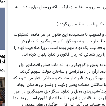
چهار شن
مومي، سري و مستقيم از طرف ساکنين محل براي مدت سه
حکام قانون تنظيم مي گردد.)
و تصویب نا سنجیدده این قانون در هر ماده، انستیتوت
 نظر طراحان و تصویبگران کور سهمگیری کوچیان در
عالیت یک نهاد مهم بوده است. زیرا صلاحیت نهاد را
پيش
یر کلماتی که زبان قانون را ندارد پنهان کرده اند.
اد
نه بدوی و کوچیگری. با اقدامات عملی اقتصادی اول
يكشنبه7 دس
 بعد ازآن در دموکراسی و ساختن دولت سهیم گردند.
 سهمگیری در قدرت از مدنیت و محلاتی آغاز می شوند که
نها ساکنان محلات یعنی ولایت و ولسوالی عاملان ایجاد
عیت/شهروندی محل را ندارند هرگز حق سهمگیری در امور
 توسط قانون و آنهم با استفاده از قانون اساسی نه تنها
 به حساب می آید. این کار از جاگذاری های عمدی در