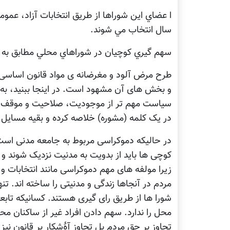
ا عضاي اين شوراها از طريق انتخابات آزاد، ع
سال انتخاب مي شوند.
سهم گيري کوچيان در شوراهاي محلي مطابق به ا
طرح مرض آلود و مغرضانه ی مواد قانون اساسی 
و بخش های آن مشهود است. در اینجا ببنید، به
سیاست مهم تر از موجودیت، صلاحیت و موقف و ف
در یک کلمه (مشوره) خلاصه کرده و بقیه مسایل را ز
در حالیکه دموکراسی مربوط به جامعه مدنی است 
کوچی ها باید از بدویت به مدنیت نزدیک شوند و
زیرا مولفه های مهم دموکراسی مانند انتخابات و
مردم در آنجاها زندگی و مدنیتی را ساخته اند. ت
شورا ها از طریق رای گیری هستند. کسانیکه تاب
محل را ندارد. سهم دادن افراد غیر از ساکنان محل
تجاوز بر حق مردم بل تجاوز آۀشکار بر قانون نیز