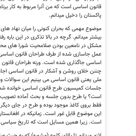
قانون اساسی است که من آنرا مربوط به کار برنا
پاکستان را دخیل میدانم.
موضوع مهمی که بحران کنونی را میان نهاد های ح
بیشتر میدانم. گرچه در بالا تذکری در این باره ر
مشکل در نامعین بودن صلامحیت شورا های محل
عمل جاسازی شده از طرف طراحان قانون اساسی مید
اساسی جاگذاری شده است. ورنه طراحان قانون ا
چننن خلای روشن و آشکار در قانون اساسی اجازه 
ملی یعنی قانون اساسی می بینیم این سوالات و 
جلسات کمیسیون طرح قانون اساسی خوانده شده 
است؟ یا طرح بدون جلسه و بحث آماده تصویب لو
فقط بروی کاغذ موجود بوده و طرح در جای دیگری
این موضوع قابل غور است. زمانیکه در افغانستا
است. زیرا همین مسایل است که تاریخ سیاسی کش
لازم میدانم تا بالای کلمه (مشوره) که به حیث