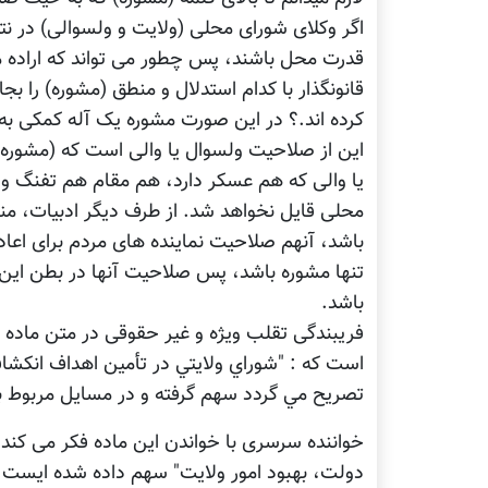
اگر وکلای شورای محلی (ولایت و ولسوالی) در نت
قدرت محل باشند، پس چطور می تواند که اراده م
قانونگذار با کدام استدلال و منطق (مشوره) را
کرده اند.؟ در این صورت مشوره یک آله کمکی 
این از صلاحیت ولسوال یا والی است که (مشوره) 
یا والی که هم عسکر دارد، هم مقام هم تفنگ و 
محلی قایل نخواهد شد. از طرف دیگر ادبیات، م
باشد، آنهم صلاحیت نماینده های مردم برای اعاد
تنها مشوره باشد، پس صلاحیت آنها در بطن این
باشد.
فریبندگی تقلب ویژه و غیر حقوقی در متن ماده 
است که : "شوراي ولايتي در تأمين اهداف انکشاف
تصريح مي گردد سهم گرفته و در مسايل مربوط ب
خواننده سرسری با خواندن این ماده فکر می کند 
دولت، بهبود امور ولایت" سهم داده شده ایست. 