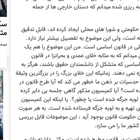
مه ریزی شده میدانم که دستان خارجی ها از جمله
سکو
کومتی و شورا های محلی ایجاد کرده اند، قابل تدقیق
مث
فته است، ولی این موضوع به تفصبیل بیشتر نیاز دارد.
سه شنبه
ی در قانون اساسی است. من این موضوع را هم یک
انم که به مثابه خلای عمدی و بحرانزا در قانون
ساسی که متشکل از دانشمندان حقوق باشند، هرگز به
نمی دهند. زمانیکه این خلای بزرگ را در بزرگترین وثیقة
حدسیات بر ذهن ما خطور می کند که آیا طرح قانون در
است؟ آیا کمیسیون مذکور گاهی جلسه یی دایر کرده
یه جرگه شده است یا چطور؟. یا اینکه این کمیسیون
 تهیه و به لویه جرگه فرستاده شده است. به هر صورت
ن حکومت قانون بوجود آید ، این موضوعات قابل بررسی
ور ما را می سازد.
 صلاحیت در قانون مطرح شده است، مکثی داشته باشیم.