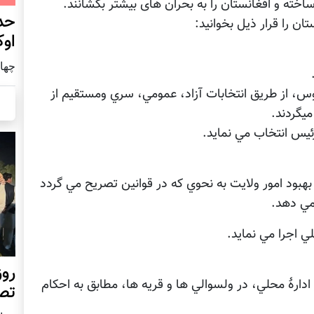
خته و افغانستان را به بحران های بیشتر بکشانند.
حد
اوک
چهار شنب
وس، از طريق انتخابات آزاد، عمومي، سري ومستقيم از
يگردند.
ئيس انتخاب مي نمايد.
هبود امور ولايت به نحوي که در قوانين تصريح مي گردد
مي دهد.
ي اجرا مي نمايد.
روز
 ادارۀ محلي،‌ در ولسوالي ها و قريه ها، مطابق به احکام
تص