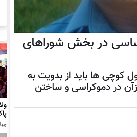
ساسی در بخش شوراهای
ل کوچی ها باید از بدویت به
زآن در دموکراسی و ساختن
ول
پا
چهار شنب