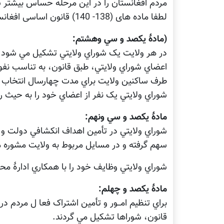
مردم افغانستان را در این مرحله حساس بیشتر سا
لطفا ماده های (138- 140) قانون اساسی افغانستان را قرار ذیل بخوانید:
(مادۀ يکصد و سي وهشتم:
در هر ولايت يک شوراي ولايتي تشکيل مي شود.
اعضاي شوراي ولايتي، طبق قانون،‌ به تناسب نف
طرف ساکنين ولايت براي مدت چهارسال انتخاب م
شوراي ولايتي يک نفر از اعضاي خود را به حيث ر
مادۀ يکصد و سي ونهم:
شوراي ولايتي در تأمين اهداف انکشافي دولت و ب
سهم گرفته و در مسايل مربوط به ولايت مشوره 
شوراي ولايتي وظايف خود را با همکاري ادارۀ محل
مادۀ يکصد و چهلم:
براي تنظيم امــور و تأمين اشتراک فعا ل مردم در
قانون،‌ شوراها تشکيل مي گردند.