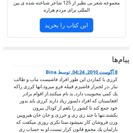
مجموعه شعر بی نظیر از 125 شاعر شناخته شده ی بین
المللی برای مردم هزاره
این کتاب را بخرید
پيام‌ها
8 آگوست 2010, 04:24
,
توسط
Bina
كرزى با كماردن اين طور افراد فاشيست ماب و طالب
تبار .در لجنزار فاشيزم قبيله فرو ميرود.انها كرزى راكه
يك كمى محبوبيت دارد, بد نام ميكنند.از اقوام برادر
افغانستان كه افراد دلسوز زياد دارند كرزى بايد بدور
خود جمع كند تا كشور را باهم از كودال بيرون
بكشند.تنها با جند زى زى و خرزى و خان خان هيرويين
وزن فروشان كار نميشود.ستا نكزى روزى ميكفت كه
بارلمان يك مجمع قانون كزار نيست.او به حساب زى