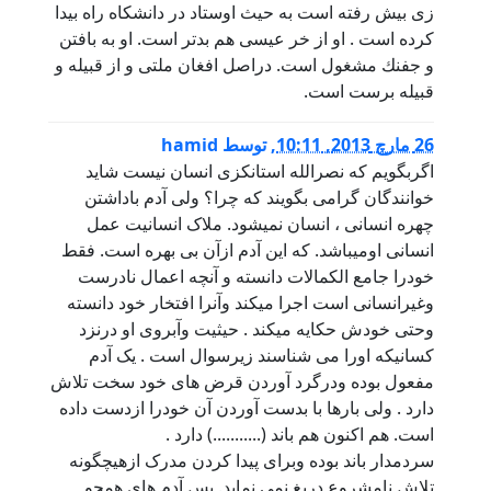
زى بيش رفته است به حيث اوستاد در دانشكاه راه بيدا
كرده است . او از خر عيسى هم بدتر است. او به بافتن
و جفنك مشغول است. دراصل افغان ملتى و از قبيله و
قبيله برست است.
26 مارچ 2013, 10:11
,
توسط
hamid
اگربگويم که نصرالله استانکزی انسان نيست شايد
خوانندگان گرامی بگويند که چرا؟ ولی آدم باداشتن
چهره انسانی ، انسان نميشود. ملاک انسانيت عمل
انسانی اوميباشد. که اين آدم ازآن بی بهره است. فقط
خودرا جامع الکمالات دانسته و آنچه اعمال نادرست
وغيرانسانی است اجرا ميکند وآنرا افتخار خود دانسته
وحتی خودش حکايه ميکند . حيثيت وآبروی او درنزد
کسانيکه اورا می شناسند زيرسوال است . يک آدم
مفعول بوده ودرگرد آوردن قرض های خود سخت تلاش
دارد . ولی بارها با بدست آوردن آن خودرا ازدست داده
است. هم اکنون هم باند (...........) دارد .
سردمدار باند بوده وبرای پيدا کردن مدرک ازهيچگونه
تلاش نامشروع دريغ نمی نمايد. پس آدم های همچو