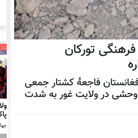
رهنگی تورکان
ره
فغانستان فاجعۀ کشتار جمعی
 وحشی در ولایت غور به شدت
ول
پا
چهار شنب