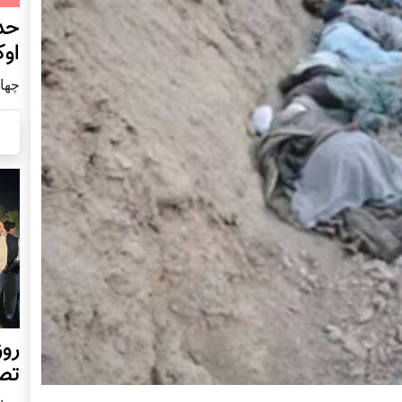
حد
اوک
چهار شنب
روز
تص