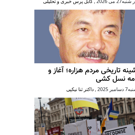
به27 می 2026
,
کابل پرس خبری و تحلیلی
ينه تاريخی مردم هزاره؛ آغاز و
امه نسل کشی
امبر 2025
,
داکتر ثنا نیکپی