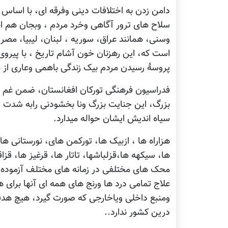
دامن زدن به اختلافات دینی وفرقه ای، با اساس
سلاح های ترور آگاهی وخرد مردم ، وبجان هم ا
وسنی، همانند عراق، سوریه ، لبنان، لیبیا، مصر 
است که، این رهزنان خون آشام تاریخ ، با پیر
پروسۀ رسیدن مردم بیک زندگی باهمی وعاری از ن
فدراسیون فرهنگی تورکان افغانستان، ضمن غم شر
بزرگ، این جنایت بزرگ ونا بخشودنی رابه شدت تق
سیاه اندیش ایشان حواله میدارد.
هزاراه ها ، ازبیک ها، تورکمن های، نورستانی ها،
ها، سیکهه ها،قزلباشها، تاتار ها، قرغیز ها، قز
محک های مختلفی در زمانه های مختلف آزموده اند،
علاج تمامی درد ها ورنج های همه ای آنها برای
ومنبع داخلی ویاخارجی که صورت گیرد، هیچ هدف
درین کشور ندارد..