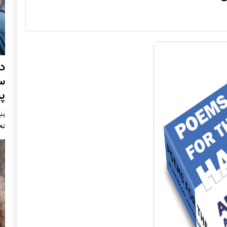
د
س
پ
پنج 
تح