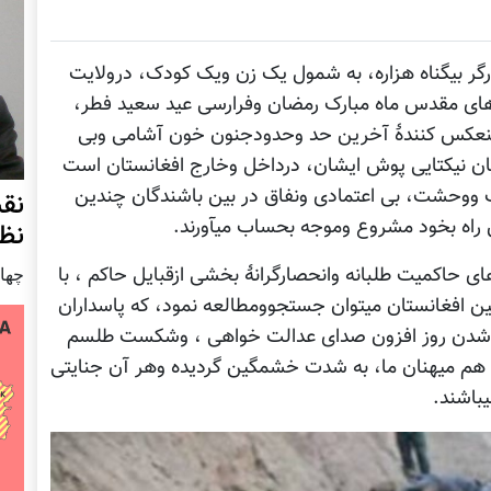
رگر بیگناه هزاره، به شمول یک زن ویک کودک، درولایت
های مقدس ماه مبارک رمضان وفرارسی عید سعید فطر،
 منعکس کنندۀ آخرین حد وحدودجنون خون آشامی وبی
 نیکتایی پوش ایشان، درداخل وخارج افغانستان است
عب ووحشت، بی اعتمادی ونفاق در بین باشندگان چندین
نق
ن راه بخود مشروع وموجه بحساب میآورند.
نظ
 حاکمیت طلبانه وانحصارگرانۀ بخشی ازقبایل حاکم ، با
چهار شنب
 افغانستان میتوان جستجوومطالعه نمود، که پاسداران
ند شدن روز افزون صدای عدالت خواهی ، وشکست طلسم
 هم میهنان ما، به شدت خشمگین گردیده وهر آن جنایتی
یباشند.