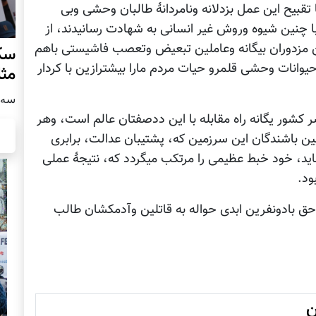
 تقبیح این عمل بزدلانه ونامردانۀ طالبان وحشی وبی
چنین شیوه وروش غیر انسانی به شهادت رسانیدند، از
ین مزدوران بیگانه وعاملین تبعیض وتعصب فاشیستی باهم
سکو
وانات وحشی قلمرو حیات مردم مارا بیشترازین با کردار
مث
سه شنبه
شور یگانه راه مقابله با این ددصفتان عالم است، وهر
ین باشندگان این سرزمین که، پشتیبان عدالت، برابری
د، خود خبط عظیمی را مرتکب میگردد که، نتیجۀ عملی
ود.
ق بادونفرین ابدی حواله به قاتلین وآدمکشان طالب
ن