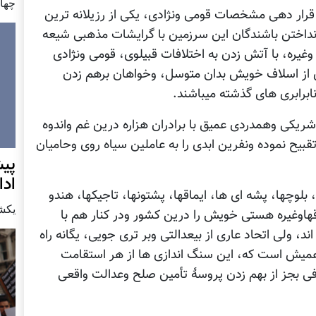
چهار شن
 قرار دهی مشخصات قومی ونژادی، یکی از رزیلانه ترین
نداختن باشندگان این سرزمین با گرایشات مذهبی شیعه
وغیره، با آتش زدن به اختلافات قبیلوی، قومی ونژادی
وی از اسلاف خویش بدان متوسل، وخواهان برهم زدن
ابرابری های گذشته میباشند.
یکی وهمدردی عمیق با برادران هزاره درین غم واندوه
بیح نموده ونفرین ابدی را به عاملین سیاه روی وحامیان
پيش
اد
 بلوچها، پشه ای ها، ایماقها، پشتونها، تاجیکها، هندو
يكشنبه7 دس
اقهاوغیره هستی خویش را درین کشور ودر کنار هم با
 ولی اتحاد عاری از بیعدالتی وبر تری جویی، یگانه راه
 همیش است که، این سنگ اندازی ها از هر استقامت
ی بجز از بهم زدن پروسۀ تأمین صلح وعدالت واقعی