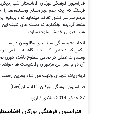
فدراسیون فرهنگی تورکان افغانستان یکبا ردیگربا
فرهنگ که، یک جمع غیر مسلح ومستضعف را، با 
مردم سراسر کشور تقاضا مینماید که ، برعلیه ا
متحد گردیده، ونگذارند که دست های کثیف این حی
های حیوانی خویش ملوث سازد.
اتحاد وهمبستگی سرتاسری مظلومین در سر تاسر ک
آنکس که از چنین یک اتحاد آگاهانه وواقعی در ب
ومساوات عملی در تمامی سطوح باشد، دوری نمای
آن دوام عمر این مزدوران وفاشیست ها خواهد ب
ارواح پاک شهدای ولایت غور شاد وقرین رحمت ح
فدراسیون فرهنگی تورکان افغانستان(ففتا)
27 جولای 2014 میلادی / اروپا
فدراسیون فرهنگی تورکان افغانستا