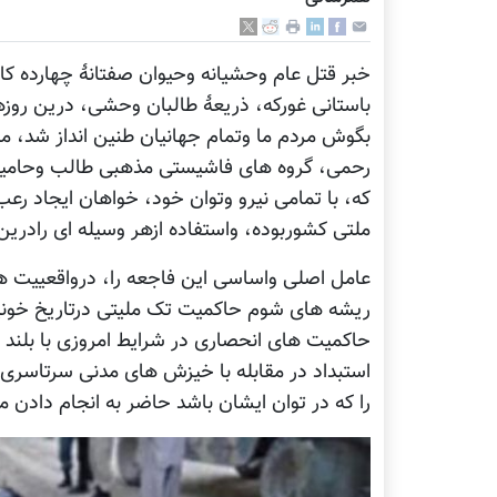
خبر قتل عام وحشیانه وحیوان صفتانۀ چهارده کا
باستانی غورکه، ذریعۀ طالبان وحشی، درین روز
بگوش مردم ما وتمام جهانیان طنین انداز شد،
رحمی، گروه های فاشیستی مذهبی طالب وحامیان
که، با تمامی نیرو وتوان خود، خواهان ایجاد ر
ملتی کشوربوده، واستفاده ازهر وسیله ای رادری
عامل اصلی واساسی این فاجعه را، درواقعییت های
ریشه های شوم حاکمیت تک ملیتی درتاریخ خونین
حاکمیت های انحصاری در شرایط امروزی با بل
استبداد در مقابله با خیزش های مدنی سرتاسری
را که در توان ایشان باشد حاضر به انجام دادن م