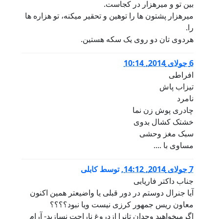
بین تو و میرهزار در کجاست.
میرهزار پشتون ها را توهین و تحقیر میکنه، تو هزاره ها
را.
هردوی تان دو روی یک سکه هستین.
6 جولای 2014, 10:14
افراطی
تیزاب پاش
نامرد
چادری پوش زن نما
خشتک کشال بدوی
سبک مغز وحشی
مساوی با ....
7 جولای 2014, 14:12
,
توسط
کابلی
جناب داکتر فاریابی
آیا جنرال دوستم در دور قبلی یا واضیعتر همین اکنون
معاون ریس جمهور کرزی نیست ویا نبود؟؟؟؟
اگرمیخواهید وجدان تانرا ازدروغ ناراحت نسازید- آرام