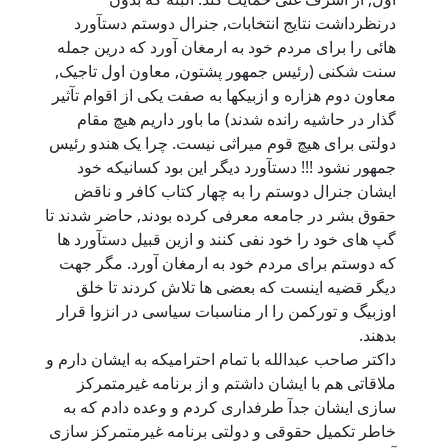
درنظرداشت نتایج انتخابات, جنرال دوستم دستآورد
هائی را برای مردم خود به ارمغان آورد که درین جمله
سنت شکنی (رئیس جمهور پشتون, معاون اول تاجیک,
معاون دوم هزاره و ازبیکها به صفت یکی از اقوام تآثیر
گذار در حاشیه رانده شدند) ما باور داریم هیچ مقام
دولتی برای هیچ قوم میراثی نیست. چرا یک هندو رئیس
جمهور نشود !!! دستآورد دیگر این بود کسانیکه خود
ایشان جنرال دوستم را به چهار کتاب کافر و ناقض
حقوق بشر در جامعه معرفی کرده بودند, حاضر شدند تا
گپ های خود را خود نفی کنند و ازین قبیل دستآورد ها
که دوستم برای مردم خود به ارمغان آورد. مگر جهت
دیگر قضیه اینست که بعضی ها تلاش کردند تا خلق
اوزبیگ و تورکمن را ار مناسبات سیاسی در انزوا قرار
بدهند.
داکتر صاحب عبدالله با تمام احترامیکه به ایشان دارم و
ملاقاتی هم با ایشان داشتم و از برنامه غیرمتمرکز
سازی ایشان جدآ طرفداری کردم و وعده دادم که به
خاطر تکمیل حقوقی و دولتی برنامه غیرمتمرکز سازی