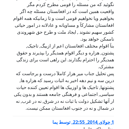
نگوئید که من مسئله را قومی مطرح کردم مگر
واقعیت همین است که در افغانستان مسئله چه اگر
بخواهیم ویا نخواهیم قومی است و تا زمانیکه همه اقوام
افغانستان مشارکآ و مساویانه و عادلانه در امور حیاتی
کشور سهیم نشوند , ایجاد ملت و طرح حق شهروندی
ناممکن خواهد بود.
بنآ اقوام مختلف افغانستان اعم از ازبیگ, تاجیک,
پشتون, هزاره و دیگر اقوام همدیگر را بپذیرند و حقوق
همدیگر را احترام بگذارند. این راهی است برای زندگی
مشترک.
پس تحلیل جناب میر هزار کاملآ درست و برجاست که
درین سه و نیم دهه اخیر به اثبات رسید که هزاره ها,
پشتونها, تاجیک ها و اوزبیک ها اقوام تعیین کننده حیات
سیاسی, اجتماعی و فرهنگی جامعه هستند و بدون یکی
ار آنها تشکیل دولت با ثبات نه در شرق, نه در غرب, نه
در شمال و نه در جنوب افغانستان ممکن نیست.
1 جولای 2014, 22:55
,
توسط
یما
جناب داکتر فاریابی,