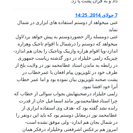
داد و به قرآن پشت پا زد.
7 جولای 2014, 14:25
غنی میخواهد از دوستم استفاده های ابزاری در شمال
نماید
غنی دومسله رااز حضوردوستم به پیش خواهد برد/اول
میخواهد که دوستم را درشمال با اقوام تاجیک وهزاره
اندازد-ویا اقوام هزاره وازبیک وتاجیک را بجان هم اندازد-
چیزیکه زلمی خلیلزاد در دور گذشته ریاست جمهوری
در رابطه به ماندن استاد عطامحمد نور در ولایت بلخ از
طرف خود در تلویزیون پیام افغان با عمرخطاب در
پشت صحنه تلویزیون بیان نموده بود و اما عمر خطاب
آنرا خود افشا نمود.
زلمی خلیلزاد درصحبتهایش بجواب سوالی از خطاب که
چرا استادعطامحمدنور مانند اسماعیل خان از قدرت
رانده نشد گفته بود که -هدف وی استفاده ابزاری از
عطامحمد نور درمقابل دوستم بود که باید این دونفر را
در شمال بجان هم اندازد- ولی موفق نشده است-
امروز هم برعکس اشرفغنی وخلیلزاد درفکر همان