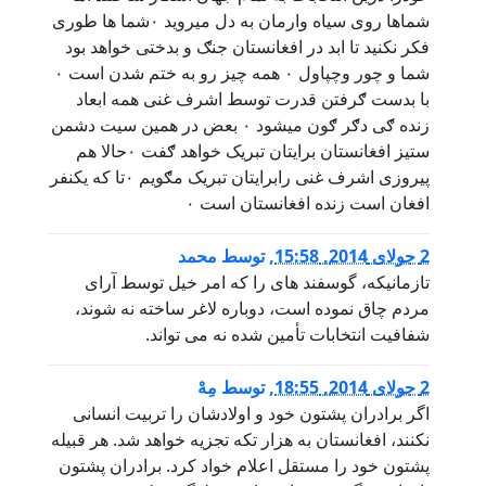
شماها روی سیاه وارمان به دل میروید ۰شما ها طوری
فکر نکنید تا ابد در افغانستان جنګ و بدختی خواهد بود
شما و چور وچپاول ۰ همه چیز رو به ختم شدن است ۰
با بدست ګرفتن قدرت توسط اشرف غنی همه ابعاد
زنده ګی دګر ګون میشود ۰ بعض در همین سیت دشمن
ستیز افغانستان برایتان تبریک خواهد ګفت ۰حالا هم
پیروزی اشرف غنی رابرایتان تبریک مګویم ۰تا که یکنفر
افغان است زنده افغانستان است ۰
2 جولای 2014, 15:58
,
توسط
محمد
تازمانیکه، گوسفند های را که امر خیل توسط آرای
مردم چاق نموده است، دوباره لاغر ساخته نه شوند،
شفافیت انتخابات تأمین شده نه می تواند.
2 جولای 2014, 18:55
,
توسط
مِهْ
اگر برادران پشتون خود و اولادشان را تربیت انسانی
نکنند، افغانستان به هزار تکه تجزیه خواهد شد. هر قبیله
پشتون خود را مستقل اعلام خواد کرد. برادران پشتون