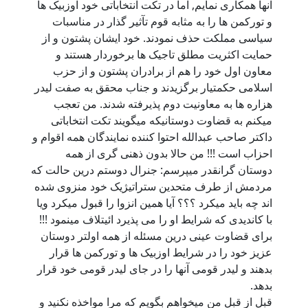
آنها همکاری نمایم, اما در تکت انتخاباتی خود اوزبیک ها
و تورکمن ها را به مثابه قوم تآثیر گذار در مناسبات
سیاسی مملکت حذف نمودند. خود ایشان پشتون و از
حمایت اکثریت مطلق تاجیک ها برخوردار هستند و
معاون اول خود را هم از برادران پشتون و از حزب
اسلامی حکمتیار برگزیدند و جناب محقق به صفت لیدر
هزاره ها به معاونیت دوم پذیرفته شدند. من تعجب
میکنم به قضاوت دوستانیکه میگویند تکت انتخاباتی
داکتر صاحب عبدالله احتوا کننده نمایندگان همه اقوام و
احزاب است !!! من حالا بدون ذهنی گری از همه
دوستان گرانقدر میپرسم: جنرال دوستم درین حالت که
مردمش از طرف متحدین ستراتیژیک خود منزوی شده
اند چه باید میکرد ؟؟؟ آیا همین انزوا را قبول میکرد ویا
با کاندیدی که شرایط او را می پذیرد ائیتلاف مینمود !!!
برای قضاوت عینی درین مسئله از همه اولتر دوستان
عزیز خود را در شرایط اوزبیک ها و تورکمن ها قرار
بدهند و لیدر قومی آنها را در جای لیدر قومی خود قرار
بدهد.
قبل از قبل من میخواهم بگویم که مرا مواخذه نکنید و