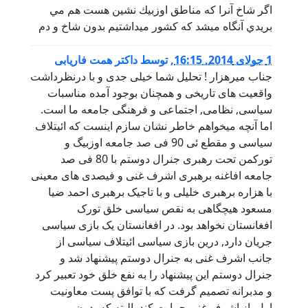
اگر شاخ آنرا كه مناطق اوزبيك نشين هست هم مي
بريدي آنگاه ميشد كه كشور ميداشتيم بدون شاخ و دم
1 جولای 2014, 16:15
,
توسط
داکتر همت فاریابی
جناب میرهزار ! تحلیل شما خیلی جدی و با درنظرداشت
واقعیت های تاریخی و همچنان بوجود آمده مناسبات
سیاسی, نظامی, اجتماعی و فرهنگی جامعه ما است.
اما آنچه میخواهم خاطر نشان سازم اینست که ائیتلاف
سیاسی و مقطع ئی 90 فی صد جامعه اوزبیگ و
تورکمن تحت رهبری جنرال دوستم با 80 فی صد
جامعه افاغنه برهبری اشرف غنی و فیصدی های معینی
با هزاره برهبری خلیلی و با تاجیک برهبری احمد ضیا
مسعود هیچگاهی به نقص سیاسی خلق تورک
افغانستان نخواهد بود. در افغانستان یک بازی سیاسی
جریان دارد, درین بازی سیاسی ائیتلاف سیاسی از
جانب اشرف غنی به جنرال دوستم پیشنهاد شد و
جنرال دوستم این پیشنهاد را به نفع خلق خود تعبیر کرد
و مدبرانه تصمیم گرفت که با توافق پست معاونیت
اول, از اشرف غنی حمایت کند. البته که بدون