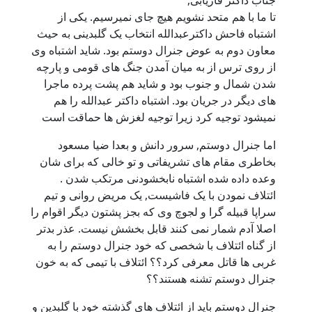
تا ما با هم متحد نشویم هیچ جای نمیرسیم. یکی از
اشتباه فاحش داکترعبدالله انتخاب یک گلبدینی به حیث
معاون دوم به عوض جنرال دوستم بود. شاید اشتباه وی
از روی ترس از به میان آمدن جنگ های قومی و پارچه
شدن شمال و جنوب بود و شاید هم پشت پرده ماجرا
های دیگر در جریان بود. اشتباه داکتر عبدالله را هم
نمیشود توجیه کرد زیرا توجیه لغزش ها حماقت است
اما جنرال دوستم, سرور دانش و بعدا ضیا مسعود
بخاطری مقام های تشریفاتی و تو خالی که برای شان
وعده داده شده اشتباه نابخشودنی مرتکب شدن .
ائتلاف نمودن با یک فاشیست, یک مریض روانی و تیم
سراپا قبیله گرا و لجوچ وی که بجز پشتون دیگر اقوام را
اصلا آدم شمار نمی کنند قابل بخشش نیست. عذر بدتر
از گناه ائتلاف با شخصی که خود جنرال دوستم را به
غربی ها قاتل معرفی کرد؟؟ ائتلاف با تیمی که به خون
جنرال دوستم تشنه هستند؟؟
جنرال دوستم باید از ائتلاف های گذشته خود با گلبدین و