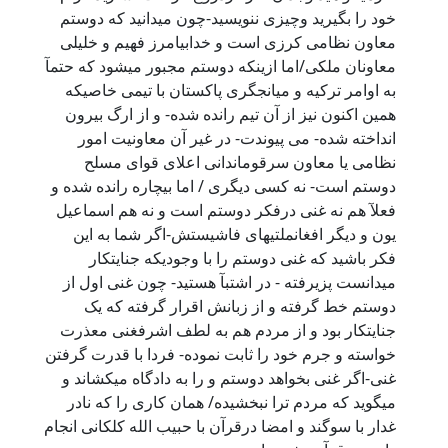
خود را بگیرید وچیزی ننویسید-چون میدانید که دوستم
معاون نظامی کرزی است و خدابیامرز فهیم و خلیلی
معاونان ملکی/اما ازینکه دوستم مجبور میشود که حتمآ
به اوامر ترکیه و میانجگری پاکستان با تیمی خاصیکه
همین اکنون نیز از آن تیم رانده شده- و از ارگ بیرون
انداخته شده- می پیوندت- در غیر آن معاونیت امور
نظامی یا معاون سرقوماندانی اعلای قوای مسلح
دوستم است- نه کسی دیگری / اما بیچاره رانده شده و
فعلآ هم نه غنی درفکر دوستم است و نه هم اسماعیل
یون و دیگر افغانملتیهای فاشیستش-اگر شما به این
فکر باشید که غنی دوستم را با وجودیکه جنایتکار
میدانست پزیرفته - در اشتبآ هستید- چون غنی اول از
دوستم خط گرفته و از زبانش اقرار گرفته که یک
جنایتکار بود و از مردم هم به لطف اشرفغنی معذرت
خواسته و جرم خود را ثابت نموده- فردا با قدرت گرفتن
غنی-اگر غنی بخواهد دوستم و را به دادگاه میکشاند و
میگوید که مردم ترا نبخشیده/ همان کاری را که نادر
غدار با سوگند و امضا درقرآن با حبیب الله کلکانی انجام