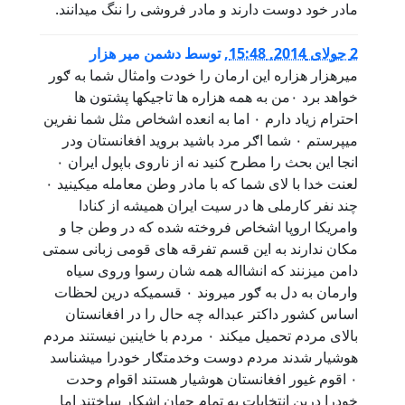
مادر خود دوست دارند و مادر فروشی را ننگ میدانند.
2 جولای 2014, 15:48
,
توسط
دشمن میر هزار
میرهزار هزاره این ارمان را خودت وامثال شما به ګور
خواهد برد ۰من به همه هزاره ها تاجیکها پشتون ها
احترام زیاد دارم ۰ اما به انعده اشخاص مثل شما نفرین
میپرستم ۰ شما اګر مرد باشید بروید افغانستان ودر
انجا این بحث را مطرح کنید نه از ناروی باپول ایران ۰
لعنت خدا با لای شما که با مادر وطن معامله میکینید ۰
چند نفر کارملی ها در سیت ایران همیشه از کنادا
وامریکا اروپا اشخاص فروخته شده که در وطن جا و
مکان ندارند به این قسم تفرقه های قومی زبانی سمتی
دامن میزنند که انشااله همه شان رسوا وروی سیاه
وارمان به دل به ګور میروند ۰ قسمیکه درین لحظات
اساس کشور داکتر عبداله چه حال را در افغانستان
بالای مردم تحمیل میکند ۰ مردم با خاینین نیستند مردم
هوشیار شدند مردم دوست وخدمتګار خودرا میشناسد
۰ اقوم غیور افغانستان هوشیار هستند اقوام وحدت
خودرا درین انتخابات به تمام جهان اشکار ساختند اما