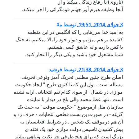
(ناروی) با رفاع زندگی میکند و از
آنجا وظیفه هیزم آور جهنم قومگرائی را اجرا میکند.
3 جولای 2014, 19:51
,
توسط
مِهْ
به امید خدا مرزهایی را که انگلیس در این منطقه
کشیده بر هم میزنیم و دیوار خود را بالا میکنیم. نه جنگ
با کس داریم و نه عاشق کسی هستیم.
شما مشغول خود باشید و یکی دیگر را انتحار کنید.
3 جولای 2014, 21:38
,
توسط
فرشید
اصلن طرح چنین مطلبی تحریک آمیز ونوعی تحریف
مساله است . اول این که تا کنون طرح " ایجاد حکومت
موازی در شمال" از سوی کدام تیم انتخاباتی ارایه نشده
است . تنها عطا محمد والی بلخ در دیدار با نماینده
سازمان ملل ازموضوع " حکومت موقت" به حیث یک
گزینه - در صورت بن بست قطعی انتخابات - حرف زد و
آن هم درموقف یک شخص . در شرایط افغانستان به
پیش کشیدن تاسیس دولت موازی خود یک فتنه ی
بزرگ است که برای هیچ طرفی جز نکبت وتباهی بیشتر