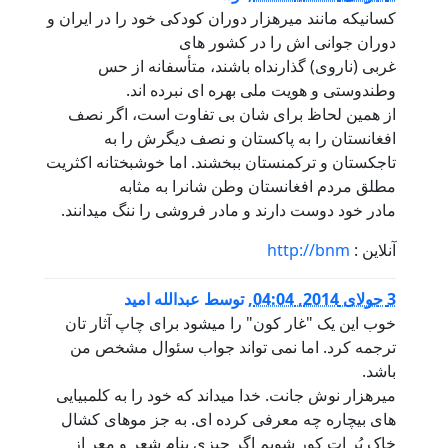
کسانیکه مانند میرهزار دوران کودکی خود را در ایران و
دوران جوانی اش را در کشور های
غربی (ناروی) گذارنداه باشند، متأسفانه از حس
وطندوستی و هویت ملی بهره ای نبرده اند.
از همین لحاظ برای شان بی تفاوت است، اگر نصف
افغانستان را به پاکستان و نصف دیگرش را به
تاجکستان و ترکمنستان ببخشند. اما خوشبختانه اکثریت
مطلق مردم افغانستان وطن شانرا به مثابه
مادر خود دوست دارند و مادر فروشی را ننگ میدانند.
آنلاین :
http://bnm
3 جولای 2014, 04:04
,
توسط
عبدالله امید
خوب این یک "غار کون" را میشود برای چاپ آثار تان
ترجمه کرد. اما نمی تواند جواب سئوال مشخص من
باشد.
میرهزار نوش جانت. خدا میداند که خود را به کلمبیایی
های بیچاره چه معرفی کرده ای. به جز موهای کشال
خاک پُر ات کور شویم اگر چیزی بنام شعر و معر از