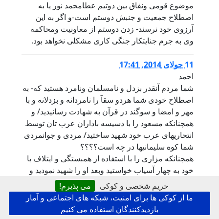
موضوع قومی ونفاق بین دوتیم عطامحمد نور یا به
اصطلاح جمعیت و جنبش دوستم است-و اگر به این
آرزوی خود نرسند- زدن دوستم از معاونیت ومحاکمه
وی به جرم جنایتکار جنگی کاری مشکلی نخواهد بود.
11 جولای 2014, 17:41
احمد
شما مردم آنقدر بزدل و نامسلمان ونامرد هستید که- به
اصطلاح خودی شما هردو سقآ را نامردانه و بزدلانه و با
مهر و امضا و سوگند در قرآن به شهادت رسانیدید/ و
همچنانکه مسعود را با دسیسه باداران عرب تان توسط
انتحاریهای عرب خود شهید ساختید/ مردی و جوانمردی
شما کوه سلیمانیها در چه است؟؟؟؟
همچنانکه مزاری را با استفاده از همبستگی و ایتلاف با
خود به چهار آسیاب خواستید وبعد او را شهید نمودید و
به او تهمت چادری پوش بودن را زدید.
حریم شخصی و کوکی
می پذیرم!
منیر
ما از کوکی ها برای امنیت، شبکه های اجتماعی و آمار
بازدیدکنندگان استفاده می کنیم
19 دسامبر 2014, 09:52
,
توسط
فرزند تورکستان