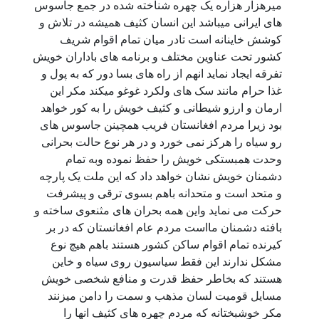
میرهزار هزاره یک چهره شناخته شده در جمع جاسوس
های ایرانی میباشد این انسان کثیف همیشه در تلاش و
کوشش خاینانه است تادر میان تمام اقوام شریف
کشور تحت عناوین مختلف و برنامه های باداران خویش
تفرقه ایجاد نماید انهم از راه های بسا دور که به پول و
غذا حرام مانند سک های ولکرد غوغو میکند مکر این
ارمان و ارزو شیطانی و کثیف خویش را به کور خواهد
بود زیرا مردم افغانستان فریب همچینن جاسوس های
رو سیاه را هرکز نمی خورد و در هر نوع حالت بحرانی
وحدت همبستکی خویش را حفظ نموده وبه تمام
دشمنان خویش نشان خواهد داد که این ملت یک پارچه
و متحد است و متحدانه باهم بسوی ترقی و پیشرفت
حرکت می نماید واین همه بحران های مثنعوی ساخته و
بافته دشمنان مااست مردم عام افغانستان که در بر
کیرنده تمام اقوام ساکن کشور هستند باهم هیچ نوع
مشکل ندارند این فقط سیاسیون روی سیاه و خاین
هستند که بخاطر حفظ قدرت و منافع شخصی خویش
مسایل قومیت لسان مذهب و سمت را دامن میزنند
مکر خوشبختانه که مردم چهره های کثیف انها را