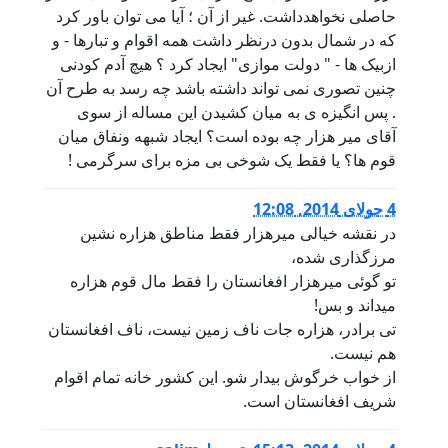
حاصلی نخواهدداشت. غیر از آن ؛ آیا می توان باور کرد
که در شمال بدون درنظر داشت همه اقوام و تبارها - و
ازبیک ها - " دولت موازی" ایجاد کرد ؟ هیچ آدم کودنی
چنین تصوری نمی تواند داشته باشد چه رسد به طرح آن
. پس انگیزه ی به میان کشیدن این مساله از سوی
آقای میر هزار چه بوده است؟ ایجاد شبهه ونفاق میان
قوم ها؟ یا فقط یک شوخی بی مزه برای سرگرمی !
4 جولای 2014, 12:08
در نقشه خیالی میرهزار فقط مناطق هزاره نشین
مرزگذاری شده،
تو گوئی میرهزار افغانستان را فقط مال قوم هزاره
میداند و بس!
تی برادر، هزاره جات ناف زمین نیست، ناف افغانستان
هم نیست.
از خواب خرگوش بیدار شو. این کشور خانه تمام اقوام
شریف افغانستان است.