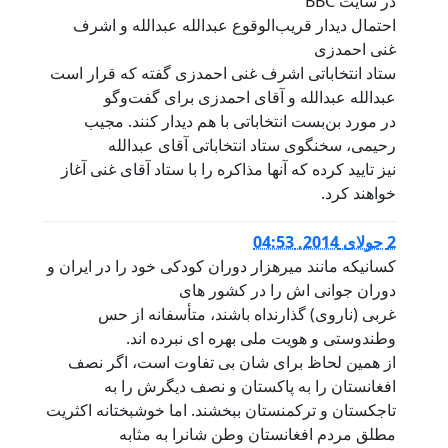
در سایت BBC
احتمال دیدار قریب‌الوقوع عبدالله عبدالله و اشرف
غنی احمدزی
ستاد انتخاباتی اشرف غنی احمدزی گفته که قرار است
عبدالله عبدالله و آقای احمدزی برای گفت‌وگو
در مورد بن‌بست انتخاباتی با هم دیدار کنند. مجیب
رحیمی، سخنگوی ستاد انتخاباتی آقای عبدالله
نیز تایید کرده که آنها مذاکره را با ستاد آقای غنی آغاز
خواهند کرد.
2 جولای 2014, 04:53
کسانیکه مانند میرهزار دوران کودکی خود را در ایران و
دوران جوانی اش را در کشور های
غربی (ناروی) گذارنداه باشند، متأسفانه از حس
وطندوستی و هویت ملی بهره ای نبرده اند.
از همین لحاظ برای شان بی تفاوت است، اگر نصف
افغانستان را به پاکستان و نصف دیگرش را به
تاجکستان و ترکمنستان ببخشند. اما خوشبختانه اکثریت
مطلق مردم افغانستان وطن شانرا به مثابه