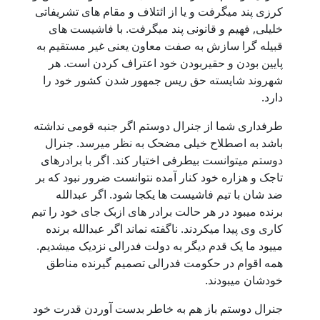
کرزی پند میگرفت و یا از ائتلاف و مقام های تشریفاتی
خلیلی, فهیم و قانونی پند میگرفت. با فاشیست های
قبیله گرا سازش به صفت معاون یعنی غیر مستقیم به
پایین بودن و حقیربودن خود اعتراف کردن است. هر
شهروند شایسته حق ریس جمهور شدن کشور خود را
دارد.
طرفداری شما از جنرال دوستم اگر جنبه قومی نداشته
باشد به اصطلاح خیلی مضحک به نظر میرسد. جنرال
دوستم میتوانست بیطرفی اختیار کند. اگر با برادرهای
تاجک و هزاره خود کنار آمده نتوانست ضرور نبود که بر
ضد شان با تیم فاشیست ها یکجا شود. اگر عبدالله
برنده میبود در هر حالت برادر های ازبک جای خود را تیم
کاری وی پیدا میکردند. ناگفته نماند اگر عبدالله برنده
مییود ما یک قدم دیگر به دولت فدرالی نزدیک میشدیم.
همه اقوام در حکومت فدرالی تصمیم گیرنده مناطق
خودشان میبودند.
جنرال دوستم باز هم به خاطر بدست آوردن قدرت خود