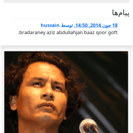
پيام‌ها
18 جون 2014, 14:50
,
توسط
hussain
bradaraney aziz abdullahjan baaz qoor goft.