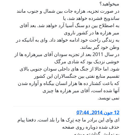
میخواهید؟
در صورت تجزیه، هزاره جات بین شمال و جنوب مانند
ساندویج فشرده خواهد شد، یا
به اصطلاح بین دو سنگ آسیا آرد خواهد شد. بعد آقای
میر هزاره ها در کشور ناروی
به زندگی راحت خود ادامه خواهد داد. وای به آنانیکه در
وطن خود گیر بمانند.
در سال 2011 بعد از تجزیه سودان آقای میرهزاره ها از
خوشی نزدیک بود که شادی مرگک
شود. اما حالا از جنگ های داخلی سودان جنوبی بالای
تقسیم منابع نفتی بین جنگسالاران این کشور
که باعت کشتار ده ها هزار انسان بیگناه و آواره شدن
آنها شده است، آقای میر هزاره ها چیزی
نمی نویسد.
12 جون 2014, 07:44
ای وای این برادر ما چه تِرِک ها را بلد است. دفعتا پیام
حذف شده دوباره روی صفحه
به نمایش گذاشته میشه.