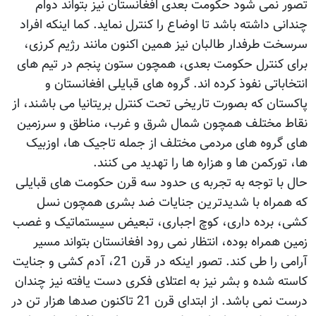
تصور نمی شود حکومت بعدی افغانستان نیز بتواند دوام
چندانی داشته باشد تا اوضاع را کنترل نماید. کما اینکه افراد
سرسخت طرفدار طالبان نیز همین اکنون مانند رژيم کرزی،
برای کنترل حکومت بعدی، همچون ستون پنجم در تیم های
انتخاباتی نفوذ کرده اند. گروه های قبایلی افغانستان و
پاکستان که بصورت تاریخی تحت کنترل بریتانیا می باشند، از
نقاط مختلف همچون شمال شرق و غرب، مناطق و سرزمین
های گروه های مردمی مختلف از جمله تاجیک ها، اوزبیک
ها، تورکمن ها و هزاره ها را تهدید می کنند.
حال با توجه به تجربه ی حدود سه قرن حکومت های قبایلی
که همراه با شدیدترین جنایات ضد بشری همچون نسل
کشی، برده داری، کوچ اجباری، تبعیض سیستماتیک و غصب
زمین همراه بوده، انتظار نمی رود افغانستان بتواند مسیر
آرامی را طی کند. تصور اینکه در قرن 21، آدم کشی و جنایت
کاسته شده و بشر نیز به اعتلای فکری دست یافته نیز چندان
درست نمی باشد. از ابتدای قرن 21 تاکنون صدها هزار تن در