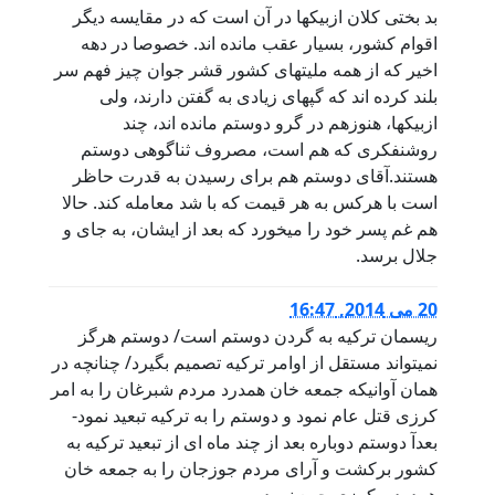
بد بختی کلان ازبیکها در آن است که در مقایسه دیگر
اقوام کشور، بسیار عقب مانده اند. خصوصا در دهه
اخیر که از همه ملیتهای کشور قشر جوان چیز فهم سر
بلند کرده اند که گپهای زیادی به گفتن دارند، ولی
ازبیکها، هنوزهم در گرو دوستم مانده اند، چند
روشنفکری که هم است، مصروف ثناگوهی دوستم
هستند.آقای دوستم هم برای رسیدن به قدرت حاظر
است با هرکس به هر قیمت که با شد معامله کند. حالا
هم غم پسر خود را میخورد که بعد از ایشان، به جای و
جلال برسد.
20 می 2014, 16:47
ریسمان ترکیه به گردن دوستم است/ دوستم هرگز
نمیتواند مستقل از اوامر ترکیه تصمیم بگیرد/ چنانچه در
همان آوانیکه جمعه خان همدرد مردم شبرغان را به امر
کرزی قتل عام نمود و دوستم را به ترکیه تبعید نمود-
بعدآ دوستم دوباره بعد از چند ماه ای از تبعید ترکیه به
کشور برکشت و آرای مردم جوزجان را به جمعه خان