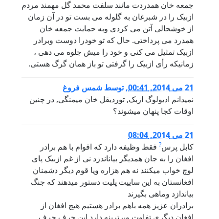
جمعه خان همدردت مانند سلفت محمد گل مهمند مردم
ازبیک را در شبرغان به گلوله می بست تو در آن زمان
از خوشحالی آتن می کردی وبه حمایت جمعه خان
همدرد می پرداختی. حال که تو خودرا دوست وبرادر
ازبیک تمثیل می کنی و خود را میش جلوه می دهی ،
زمانیکه رأی ازبیک را گرفتی تو باز همان گرگ هستی.
21 می 2014, 00:41
,
توسط
شمس فروغ
نمیدانم ادیولوگ ازبک, توردیقل خان میمنگی, در چنین
اوقات کجا پنهان میشوند؟
21 می 2014, 08:04
?
کابل پرس
فقط وظیفه دارد که اقوام با هم برادر
افغان را به جان همدیگر بیاناندزد نی از غم ازبیک پای
لوچ خواب میکنند نه هم هزاره ویا قوم دیگر دشمنان
افغانستان به این ساییت پلیت دستور میدهند که جنگ
بیاندازد وماهی بگیرند
برادران عزیز همه باهم برادر هستیم هیچ افغان از
افغان دیگری تفاوت وبرترینه دارد این حرف حرف