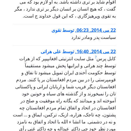
اقوام شاید بر تری داشته باشد. به او لازم بود که می
گفت ، که هیچ انسان بر انسان دیگر بر تری ندارد ، مگر
به تقوی وپرهیزگاری ، که این قول خداوند ج است.
22 می 2014, 06:23
,
توسط
نقوی
سیاست پدر ومادر ندارد
22 می 2014, 16:40
,
توسط
علی هراتی
?
کابل پرس
مثل سایت انترنیتی افغانپیپر که از هرات
توسط چند هراتی و ایرانیها پخش میشود مستقیمآ
توسط حکومت آخندی ایران تمویل میشود تا نفاق و
قومپرستی را در بین مردم افغانستان بر پا کنند. مردم
افغانستان دیگر فریب شما و اربابان ایرانی و پاکستانی
تان را نمیخورند و از گذشته های سیاه و خونین خود
آموخته اند و میدانند که یگانه راه موفقیت و صلح در
افغانستان در اتحاد و اتفاق تمام مردم افغانستان چه
پشتون، چه تاجک، هزاره، ازبک، ترکمن، ایماق و ... است
و نه در دشمنی. ما انشا ء الله با اتحاد و اتفاق به نامزد
مورد نظر خود چی داکتر عبداله و چه داکتر غنی رأی