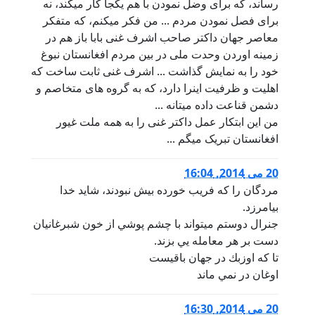
رساند، که برای وضل نمودن با هم یکجا کار میکند، نه
برای فصل نمودن مردم ... من فکر میکنم، که متفکر
معاصر جهان داکتر صاحب اشرف غنی بابا باز هم در
زمینه اوردن وحدت ملی در بین مردم افغانستان نبوغ
خود را به نمایش گذاشت ... اشرف غنی ثابت ساخت که
اهلیت و ظرفیت اینرا دارد، که به گروه های متخاصم و
دشمن قناعت داده میتانه ...
من این ابتکار عمل داکتر غنی را به همه ملت غیور
افغانستان تبریک میگم ...
20 می 2014, 16:04
مردگان را كه فريب خورده بيش نبودند، شايد خدا
بيامرزد.
جنرال دوستم ميتواند با چشم پوشي از خون شبرغانيان
دست بر هر معامله يي بزند.
تا كه اوزبك در جهان باقيست
اوغان در نمي ماند
20 می 2014, 16:30