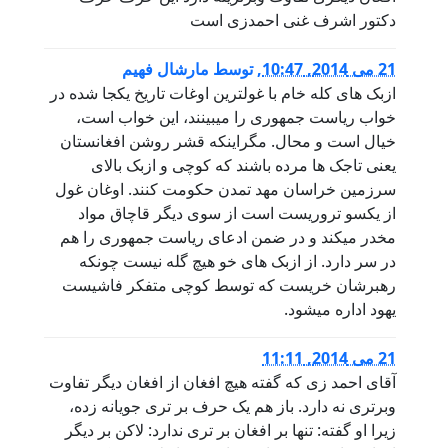
دکتور اشرف غنی احمدزی است
21 می 2014, 10:47
,
توسط
مارشال فهیم
ازبک های کله خام با غولترین اوغات تاریخ یکجا شده در
خواب ریاست جمهوری را میبینند، این خواب است،
خیال است و محال. مگراینکه قشر روشن افغانستان
یعنی تاجک ها مرده باشند که کوچی و ازبک بالای
سرزمین خراسان مهد تمدن حکومت کنند. اوغان غول
از یکسو تروریست است از سوی دیگر قاچاق مواد
مخدر میکند و در ضمن ادعای ریاست جمهوری را هم
در سر دارد. از ازبک های خو هیچ گله نیست چونکه
رهبرشان خریست که توسط کوچی متفکر فاشیست
یهود اداره میشود.
21 می 2014, 11:11
آقای احمد زی که گفته هیچ افغان از افغان دیگر تفاوت
وبرتری نه دارد. باز هم یک حرف بر تری جویانه زده،
زیرا او گفته: تنها بر افغان بر تری ندارد: لاکن بر دیگر