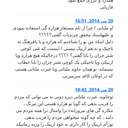
همدرد و کرزی جمع نمود.
فاریابی
20 می 2014, 16:51
او ملتانی / چرا از نام مستعار هزاره گی استفاده نمودی
و علیهاستاد محقق چرندیات گفتی؟؟؟؟؟
دلیل اینکه من تو را شناختم که هزاره و یا بافرهنگ نه
تاجیک و نه هم ازبیک نیستی / اینست که غنی کوچی
شتر چران را بابا گفتی؟ ؟؟؟؟ درحالیکه هیچ هزاره ویا
ازبیکی ویا تاجیکی یک کوچی شتر چران را بابا خطاب
نمینماید- تو همان جاوید ملتانی ویا غیرت ملتانی هستی
که در اوغان کاغذ سرمیزنی.
20 می 2014, 18:43
توجاوید، غیرت ملتانی دیره دونی نه می توانی که مردم
را فریب بدهی که گویا تو هزاره هستی این نیرنگ ،
مکاره گی های مزورانهء ترا وامثال ترا همه مردم می
دانند ، که چه گونه میخواهی مردم را فریب بدهی.
تورأی ازبیک را کار داری نه خود ازبیک را ورنه زمانیکه