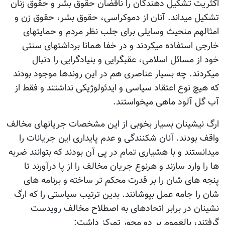
اکثریت تشکیل دهندگان را ناقضان حقوق بشر و حقوق زنان
تشکیل میداند. آنان از دموکراسی، حقوق بشر، حقوق زن و
امثالهم منحیث وسایلی برای جلب نظر مردم و حمایتهای
خارجی استفاده میکردند و در خفا همانا برداشتهای سنتی
خود از مسائل اسلامی، عقبگرایی و بنیادگرایی را دنبال
میکردند. چه بسیار عناصری هم در این روندها موجود بودند
که هیچ نوع اعتقاد سیاسی و ایدئولوژیکی نداشتند و فقط از
آب گل آلود ماهی میخواستند.
ارگ نیشینان بسیار بخوبی از این مشخصات جریانهای مخالف
واقف بودند. آنان شکنندگی و عدم پایداری این جریانات را
میدانستند و با هشیاری تمام در پی آن بودند که بتوانند ضربه
ها را وارد سازند و هرنوع جریان مخالف را از پا درآورند تا
پنجه های شان را بر قدرت محکم تر ساخته و برنامه های
شان را جامه عمل بپوشانند. بدین ترتیب سیاستی را که ارگ
نشینان در برابر اتحادهای به اصطلاح مخالف رویدست
گرفتند، بالعموم بر دو محور تمرکز داشت: