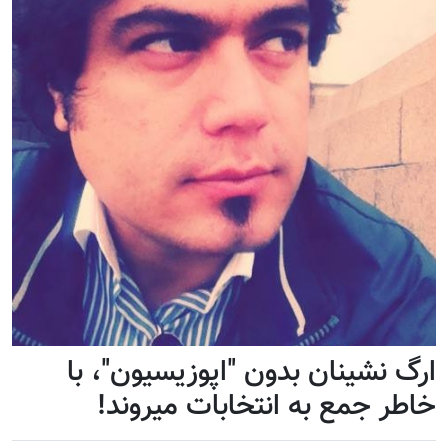
ارگ نشینان بدون "اپوزیسیون"، با
خاطر جمع به انتخابات میروند!