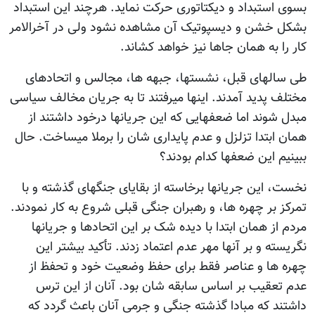
بسوی استبداد و دیکتاتوری حرکت نماید. هرچند این استبداد
بشکل خشن و دیسپوتیک آن مشاهده نشود ولی در آخرالامر
کار را به همان جاها نیز خواهد کشاند.
طی سالهای قبل، نشستها، جبهه ها، مجالس و اتحادهای
مختلف پدید آمدند. اینها میرفتند تا به جریان مخالف سیاسی
مبدل شوند اما ضعفهایی که این جریانها درخود داشتند از
همان ابتدا تزلزل و عدم پایداری شان را برملا میساخت. حال
ببینیم این ضعفها کدام بودند؟
نخست، این جریانها برخاسته از بقایای جنگهای گذشته و با
تمرکز بر چهره ها، و رهبران جنگی قبلی شروع به کار نمودند.
مردم از همان ابتدا با دیده شک بر این اتحادها و جریانها
نگریسته و بر آنها مهر عدم اعتماد زدند. تأکید بیشتر این
چهره ها و عناصر فقط برای حفظ وضعیت خود و تحفظ از
عدم تعقیب بر اساس سابقه شان بود. آنان از این ترس
داشتند که مبادا گذشته جنگی و جرمی آنان باعث گردد که