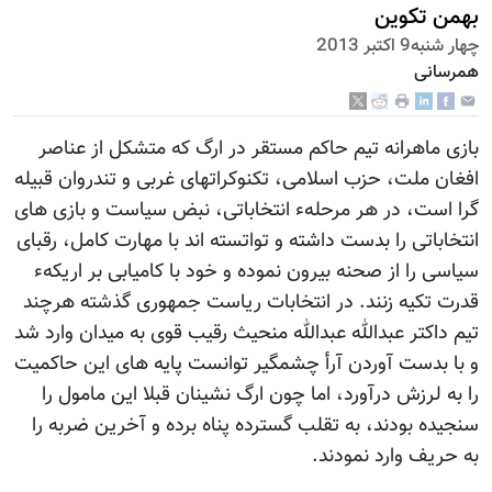
بهمن تکوین
چهار شنبه9 اكتبر 2013
همرسانی
بازی ماهرانه تیم حاکم مستقر در ارگ که متشکل از عناصر
افغان ملت، حزب اسلامی، تکنوکراتهای غربی و تندروان قبیله
گرا است، در هر مرحلهء انتخاباتی، نبض سیاست و بازی های
انتخاباتی را بدست داشته و تواتسته اند با مهارت کامل، رقبای
سیاسی را از صحنه بیرون نموده و خود با کامیابی بر اریکهء
قدرت تکیه زنند. در انتخابات ریاست جمهوری گذشته هرچند
تیم داکتر عبدالله عبدالله منحیث رقیب قوی به میدان وارد شد
و با بدست آوردن آرأ چشمگیر توانست پایه های این حاکمیت
را به لرزش درآورد، اما چون ارگ نشینان قبلا این مامول را
سنجیده بودند، به تقلب گسترده پناه برده و آخرین ضربه را
به حریف وارد نمودند.