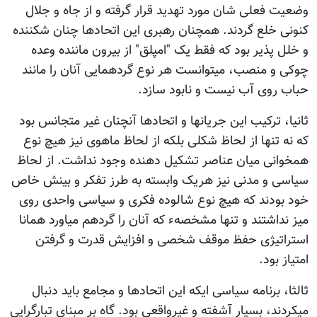
وضعیت فعلی شان مورد تهدید قرار گرفته و از جاه و جلال
کنونی خلع گردند. همچنان رهبری این اتحادها چنان شکننده
و خلل پذیر بود که فقط یک "امپلق" از بیرون ماننده وعده
چوکی و منصب، میتوانست هر نوع گردهمایی آنان را مانند
حباب روی آب نیست و نابود سازد.
ثانیا، ترکیب این جریانها و اتحادها آنچنان غیر متجانس بود
که نه تنها از لحاظ شکلی بلکه از لحاظ ماهوی نیز هیچ نوع
همخوانی میان عناصر تشکیل دهنده وجود نداشت. از لحاظ
سیاسی و مدنی نیز هریک وابسته به طرز تفکر و بینش خاص
خود بودند که هیچ نوع شالوده فکری و سیاسی واحدی روی
میز نداشتند و تنها مشخصهء که آنان را گردهم میاورد همانا
استراتیژی حفظ موقف شخصی و افزایش قدرت و گرفتن
امتیاز بود.
ثالثا، برنامه سیاسی ایکه این اتحادها و مجامع باید دنبال
میکردند، بسیار آشفته و غیرواقعی بود. گاه بر مبنای تبارگرایی