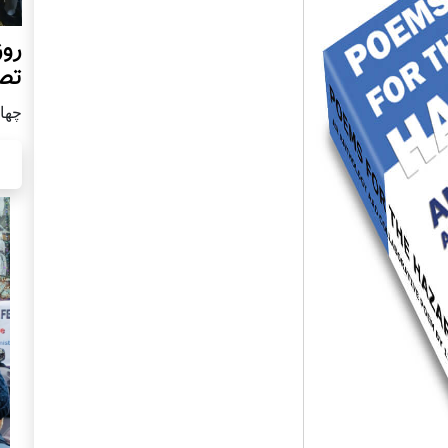
روز
تص
چهار شن