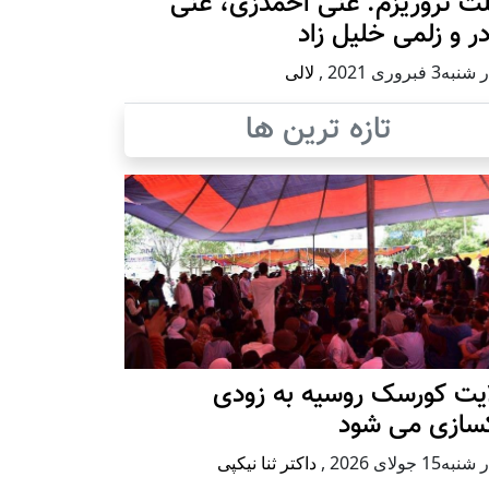
ث تروریزم: غنی احمدزی، غنی
در و زلمی خلیل زاد
ه3 فبروری 2021
,
لالی
تازه ترین ها
ایت کورسک روسیه به زودی
کسازی می شود
ه15 جولای 2026
,
داکتر ثنا نیکپی