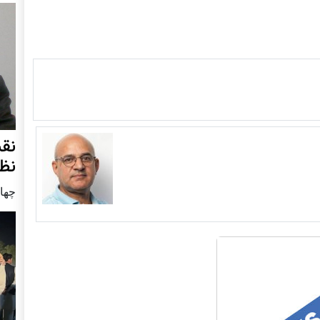
نق
نظ
چهار شنب