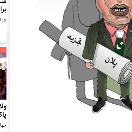
مثل
برا
چهار شنب
ول
پا
چهار شنب