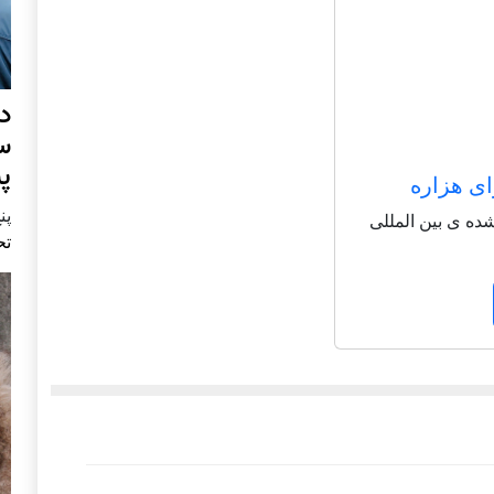
د
س
پ
ای هزاره
پنج 
شاعر شناخته شده ی بین المللی
تح