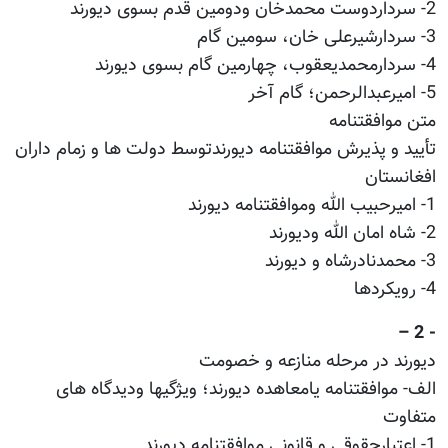
2- سرداردوست محمدخان ودومین قدم بسوی دیورند
3- سردارشیرعلی خان، سومین گام
4- سردارمحمدیعقوب، چهارمین گام بسوی دیورند
5- امیرعبدالرحمن؛ گام آخر
متن موافقتنامه
تأیید و پذیرش موافقتنامه دیورندتوسط دولت ها و زمام داران
افغانستان
1- امیرحبیب الله وموافقتنامه دیورند
2- شاه امان الله ودیورند
3- محمدنادرشاه و دیورند
4- رویکردها
- 2 –
دیورند در مرحله منازعه و خصومت
الف- موافقتنامه یامعاهده دیورند؛ ویژگیها ودیدگاه های
متفاوت
1- اعتبارحقوقی و قانونی موافقتنامه دیورند