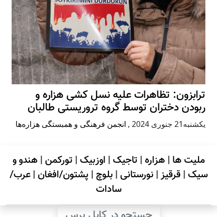
ترابزون: تظاهرات علیه نسل کشی هزاره و
ربودن دختران توسط گروه تروریستی طالبان
يكشنبه21 جنوری 2024
,
انجمن فرهنگی و همبستگی هزاره‌ها
ملیت ها
|
هزاره
|
تاجیک
|
اوزبیک
|
تورکمن
|
هندو و
سیک
|
قرقیز
|
نورستانی
|
بلوچ
|
پشتون/افغان
|
عرب/
سادات
جستجو در کابل پرس