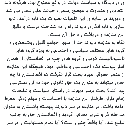
ورای دیدگاه و سیاست دولت در واقع ممنوع بود. هرگونه دید
انتقادی و متفاوت با موضع رسمی، خیانت ملی تلقی می شد
و دیورند در سایه ی این تلقیات بصورت یک تابو درآمد. تابو
سازی و تابو انگاری دیورند راه را به شناخت درست و دقیق
این منازعه و دریافت راه حل آن بست.
نگاه به منازعه دیورند حتا از سوی جوامع قلیل روشنفکری و
گروه های مختلف سیاسی و اجتماعی به ویژه گروه های
ناسیونالیست قومی و گروه های چپ در افغانستان از همان
آغاز پیوسته نگاه احساسی و عاطفی بود. هیچگاه این منازعه
از منظر حقوقی مورد بحث قرار نگرفت که افغانستان تا چه
حدی میتواند به عنوان یک حق قانونی خود به آن دسترسی
پیدا کند؟ بحث برسر دیورند در راستای سیاست و تبلیغات
زمام داران طرفدار این منازعه با احساسات و عوام زدگی مفرط
ادامه یافت. در منازعه بر سر دیورند پیوسته پاکستان به عنوان
مداخله گر و شریر معرفی گردید و افغانستان حق به جانب
تبلیغ شد. آیا واقعاً چنین است؟ آیا تمام مسئولیت را بر سر