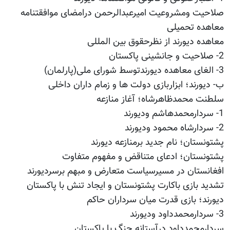
صلاحیت ومشروعیت امیرعبدالرحمن درامضای موافقتنامه
معاهده تحمیلی
معاهده دیورند از نظرحقوق بین المللی
2- صلاحیت و جانشینی پاکستان
3- الغای معاهده دیورندتوسط شورای ملی(پارلمان)
ب- دیورند؛ ابزاربازی دولت ها و زمام داران داخلی
سلطنت محمدظاهرشاه؛ آغاز منازعه
1- سردارمحمدهاشم ودیورند
2- سردارشاه محمود ودیورند
پشتونستان؛ نام جدید برمنازعه دیورند
پشتونستان؛ ادعای متناقض و مفهوم متفاوت
افغانستان در مسیرسیاست متعارض و مبهم برسردیورند
تشدید بازی باکارت پشتونستان و ایجاد تنش با پاکستان
دیورند؛ بازی قدرت میان سرداران حاکم
3- سردارمحمدداود ودیورند
سردارمحمدداود درآستانه جنگ با پاکستان