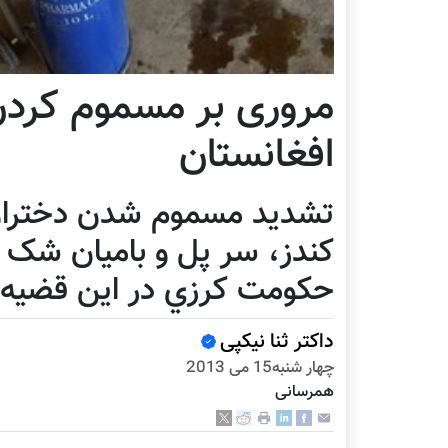
مروری بر مسموم کردن
افغانستان
تشديد مسموم شدن دختران 
کندز، سر پل و باميان شک 
حکومت کرزي در اين قضيه ر
داکتر ثنا نیکپی
چهار شنبه15 می 2013
همرسانی