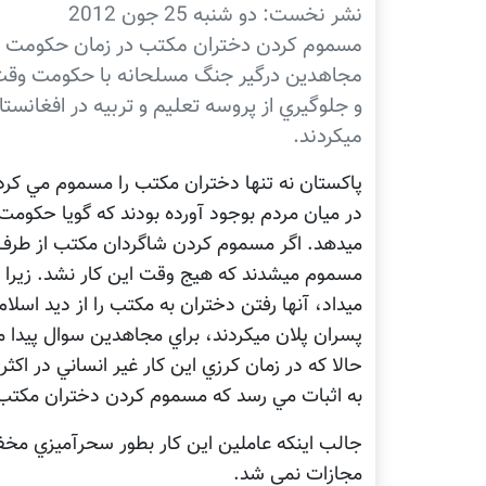
نشر نخست: دو شنبه 25 جون 2012
مسموم کردن دختران مکتب در زمان حکومت ببر
مجاهدين درگير جنگ مسلحانه با حکومت وقت ب
و جلوگيري از پروسه تعليم و تربيه در افغانس
ميکردند.
پاکستان نه تنها دختران مکتب را مسموم مي کرد
در ميان مردم بوجود آورده بودند که گويا حکومت 
ميدهد. اگر مسموم کردن شاگردان مکتب از طر
مسموم ميشدند که هيج وقت اين کار نشد. زيرا ز
ميداد، آنها رفتن دختران به مکتب را از ديد اسلام
پسران پلان ميکردند، براي مجاهدين سوال پيدا 
حالا که در زمان کرزي اين کار غير انساني در اک
به اثبات مي رسد که مسموم کردن دختران مکتب
جالب اينکه عاملين اين کار بطور سحرآميزي مخف
مجازات نمي شد.