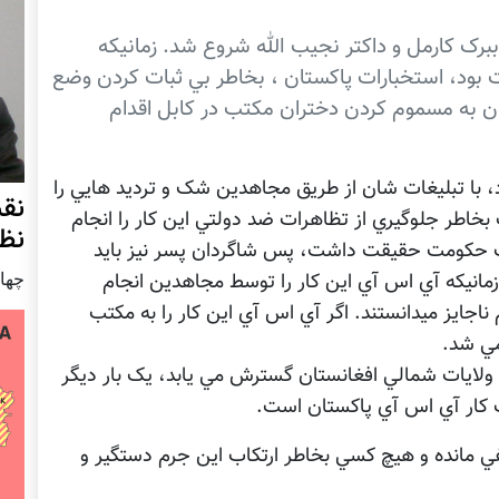
ک کارمل و داکتر نجيب الله شروع شد. زمانيکه
ود، استخبارات پاکستان ، بخاطر بي ثبات کردن وضع
تان به مسموم کردن دختران مکتب در کابل اقدام
، با تبليغات شان از طريق مجاهدين شک و ترديد هايي را
نق
بخاطر جلوگيري از تظاهرات ضد دولتي اين کار را انجام
نظ
ف حکومت حقيقت داشت، پس شاگردان پسر نيز بايد
چهار شنب
مانيکه آي اس آي اين کار را توسط مجاهدين انجام
 ناجايز ميدانستند. اگر آي اس آي اين کار را به مکتب
مي شد.
ثر ولايات شمالي افغانستان گسترش مي يابد، يک بار ديگر
 کار آي اس آي پاکستان است.
ي مانده و هيچ کسي بخاطر ارتکاب اين جرم دستگير و