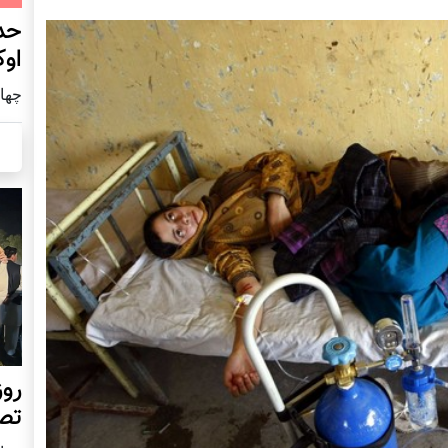
حد
اوک
چهار شنب
روز
تص