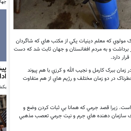
چهار شن
ک مولوي که معلم دينيات يکي از مکتب هاي که شاگردان
ز برداشت و به مردم افغانستان و جهان ثابت شد که دست
رار دارد.
پيش
زمان ببرک کارمل و نجيب الله و کرزي با هم پيوند
اد
رناک در دو زمان مختلف و رژيم هاي از هم متفاوت
يكشنبه7 دس
 است. زيرا قصد جرمي که همانا بي ثبات کردن وضع و
طرف سازمان دهنده هاي جرم و نيت جرمي تعصب مذهبي