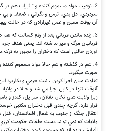
2. نوعيت مواد مسموم کننده و تاثيرات هم در
سردردي، دل بدي، ترس و نگراني ، ضعف و بي 
آن بوقت معين و عمل غيرارادي که در حالت بيه
3. زنده ماندن قرباني بعد از رفع کسالت که هم 
قربانيان مرگ و مير نداشته اند. يعني هدف جرم
آوردن حالتي است که دختران را مجبور به ترک مک
4. هم در گذشته و هم حالا مواد مسموم کننده
صورت ميگيرد.
تفاوت ميان اجرا کردن ، نيت جرمي و بکاربرد اي
آنوقت تنها در کابل اجرا مي شد و حالا در ولايا
زيرا ولايت هاي تخار، بغلان، سر پل، کندز و با
قرار دارد. گرچه چندي قبل دختران مکتبي خوست و
انتقال جنگ از جنوب به شمال افغانستان، قتل ها
ولايات که نمي تواند دست حلقات حکومت کرزي از
افزايش داده اند که مسموم کردن دختران مکتب 