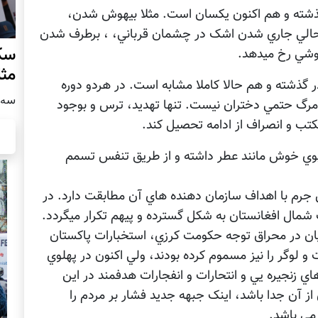
 گذشته و هم اکنون يکسان است. مثلا بيهوش شدن،
حالي جاري شدن اشک در چشمان قرباني، ، برطرف شدن
سکو
وشي رخ ميدهد.
مث
در گذشته و هم حالا کاملا مشابه است. در هردو دوره
سه شنبه
 مرگ حتمي دختران نيست. تنها تهديد، ترس و بوجود
تب و انصراف از ادامه تحصيل کند.
 بوي خوش مانند عطر داشته و از طريق تنفس تسمم
ن جرم با اهداف سازمان دهنده هاي آن مطابقت دارد. در
ت شمال افغانستان به شکل گسترده و پيهم تکرار ميگردد.
ميان در محراق توجه حکومت کرزي، استخبارات پاکستان
 لوگر را نيز مسموم کرده بودند، ولي اکنون در پهلوي
ي زنجيره يي و انتحارات و انفجارات هدفمند در اين
 آن جدا باشد، اينک جبهه جديد فشار بر مردم را
مي باشد.