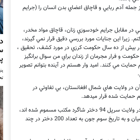
 جمله آدم ربايي و قاچاق اعضاي بدن انسان را (جرايم
ي در مقابل جرايم خودسوزي زنان، قاچاق مواد مخدر،
. زيرا اين جنايات مورد بررسي دقيق قرار نمي گيرند،
د
در بيش از ده سال حکومت کرزي در مورد کشف، تحقيق ،
س
ومت و فرار مجرمان از زندان براي من سوال برانگيز
پ
مايت مي کنند. اميد وار هستم در آينده بتوانم تصوير
پنج 
.
تح
 در ولايت هاي شمال افغانستان، بي تفاوتي در
يم حمايت شده قرار ميدهد.
چنانچه امروز زماني که اين مقاله را مي نويسم، در ولايت سرپل 94 دختر شاگرد مکتب مسموم شده اند،
در 19 جون و قبل از آن بيش از 100 دختر در باميان و به تاريخ سوم جون به تعداد 200 دختر در چند