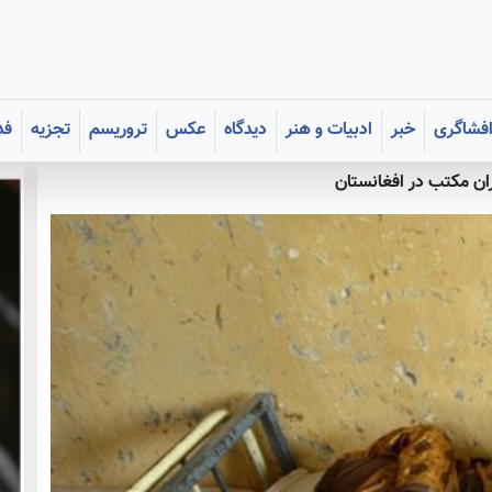
فشاگری
خبر
ادبیات و هنر
دیدگاه
عکس
تروریسم
تجزیه
فد
ن مکتب در افغانستان