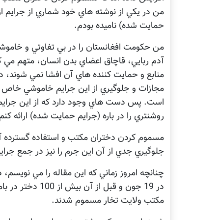
من در يکي از نوشته هاي خود شماري از جرايم از
حمايت شده) ناميده بودم.
من حکومت افغانستان را در بي تفاوتي و خاموش
آدم ربايي، قاچاق اعضاي بدن انسان، متهم مي کنم
منابع و حمايت کننده هاي آن افشا نمي شوند، 
مجازات و جلوگيري از اين جرايم خاموشي خاص حک
است. پس دست هاي وجود دارد که از اين جرايم ح
روشنتري را در باره (جرايم حمايت شده) ارائه کنم
مسموم کردن دختران مکتب و استفاده گسترده آن
جلوگيري جدي از آن اين جرم را نيز در جمع جرا
مکتب ولايت تخار مسموم شدند.