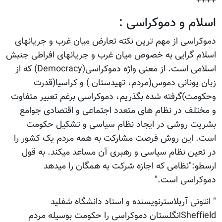
++++
اسلام و دموکراسی :
دموکراسی از مهم ترین نکته تعارض میان غرب و جریانهای
اسلام گرایی به خصوص میان غرب و جریانهای افراطی جنبش
اسلامی است. از معنی واژه دموکراسی(Democracy) که از
زبان یونانی دموس(مردم، تهیدستان ) و کراسیا(قدرت
وحکومت)گرفته شده بگذریم، دموکراسی برغم تعبیر متفاوت
و مختلف در نظام های متعدد اجتماعی و اقتصادی جوامع
بشریت روشی در ایجاد نظام سیاسی و تشکیل حکومت
است. این روش فرصت مشارکت به همه مردم یک کشور را
در تعین نظام سیاسی و رهبری آن مساعد میکند. به قول
ارسطو:"نظامی که اجازه شرکت به همگان را میدهد
دموکراسی است."
" انتونی آربلاسترنویسنده و استاد دانشگاه شفلید
Sheffieldانگلستان دموکراسی را حکومت بوسیله مردم