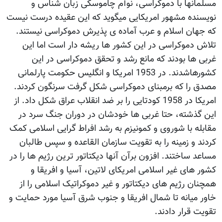
مسلمانها با دموکراسی، نوآم چاموسکی زبان شناس و
نویسنده مشهور امریکایی میگوید که این عقیده درست نیست
که جهان اسلام و عرب آماده ی پذیرش دموکراسی نیستند.
تلاش دموکراسی در این کشور ها ریشه دار است اما این
غربی ها بودند که مانع رشد و تحقق دموکراسی در این
کشورهاشدند. در 1953 امریکا و انگلیس حکومت پارلمانی
مصدق را که برمبنای دموکراسی شکل گرفت سرنگون کردند.
امریکا در 1958 کودتایی را بر ضد انقلاب عراق شکل داد. از
این گذشته، حتا غربی ها خودشان در دوران جنگ سرد در
مقابله با شوروی و کمونیزم به رشد افراط گرایی اسلامی کمک
کردند و زمینه را به تقویت سازمان القاعده و سپس طالبان
مساعد ساختند. افزون برآن آنها دیکتاتور ترین رژیم ها را در
کشور های غیر اسلامی امریکای لاتین، آسیا و افریقا و
همچنان رژیم های دیکتاتور و غیر دموکراتیک اسلامی را از
خاور میانه تا شمال افریقا و جنوب شرق آسیا مورد حمایت و
تقویت قرار دادند.