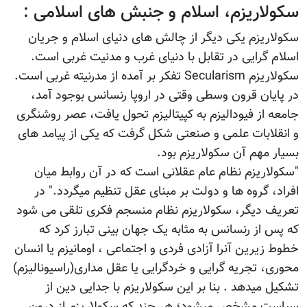
سکولاریزم، اسلام و جنبش های اسلامی :
سکولاریزم یکی دیگر از چالش های دنیای اسلام و جریان
اسلام گرایی در تقابل با دنیای غرب و مدنیت غربی است.
سکولاریزم Secularism تفکر بر آمده از مدرنیته غربی است.
در پایان قرون وسطی وقتی در اروپا رنسانس بوجود آمد،
جامعه از فیودالیزم به کپیتالیزم تحول یافت، عصر روشنگری
و انقلابات علمی و صنعتی شکل گرفت که یکی از پیامد های
بسیار مهم آن سکولاریزم بود.
"سکولاریزم نظام عام عقلانی است که در آن روابط میان
افراد، گروه ها و دولت بر مبنای عقل تنظیم میگردد." در
تعریف دیگر، سکولاریزم نظام منسجم فکری تلقی می شود
که پس از رنسانس به مثابه یک جهان بینی تبارز کرد که
خطوط زیرین آنرا آزادی فردی و اجتماعی ، اومانیزم یا انسان
محوری، تجریه گرایی و خردگرایی یا عقل مداری(راسیونالیزم)
تشکیل میدهد . بنا بر این سکولاریزم با جدایی دین از
سیاست مشخص میشود؛ هر چند که سکولاریزم از درون