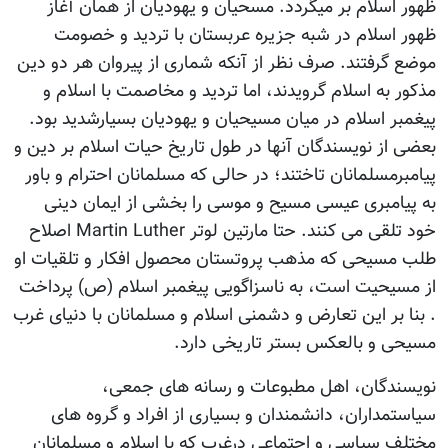
ظهور اسلام بر میگردد. مسحیان و یهودیان از همان آغاز
ظهور اسلام در شبه جزیره عربستان با تردید و خصومت
موضع گرفتند. صرف نظر از آنکه شماری از پیروان هر دو دین
مذکور به اسلام گرویدند، اما تردید و مخاصمت با اسلام و
پیغمبر اسلام در میان مسیحیان و یهودیان بسیارشدید بود.
بعضی از نویسندگان آنها در طول تاریخ حیات اسلام بر دین و
پیامبرمسلمانان تاختند؛ در حالی که مسلمانان احترام و باور
به پیامبری عیسی مسیح و موسی را بخشی از ایمان دینی
خود تلقی می کنند. حتا مارتین لوتر Martin Luther اصلاح
طلب مسیحی که مذهب پروتستان محصول افکار و تلقیات او
از مسیحیت است، به ناسزاگویی پیغمبر اسلام (ص) پرداخت
. بنا بر این تعارض و دشمنی اسلام و مسلمانان با دنیای غرب
مسیحی و بالعکس بستر تاریخی دارد.
نویسندگان، اهل مطبوعات و رسانه های جمعی،
سیاستمداران، دانشمندان و بسیاری از افراد و گروه های
مختلف سیاسی و اجتماعی درغرب که با اسلام و مسلمانان