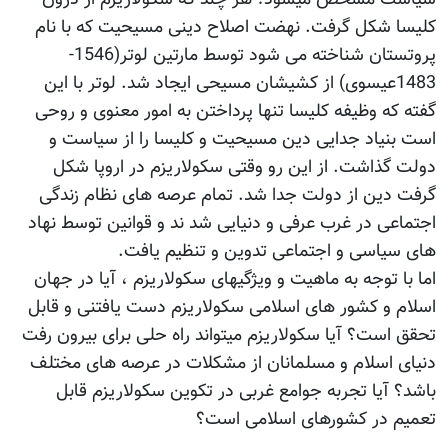
کلیسا شکل گرفت. نهضت اصلاح دینی مسیحیت که با نام
پروتستان شناخته می شود توسط مارتین لوتر(1546-
1483عیسوی) از کشیشان مسیحی ایجاد شد. لوتر با این
گفته که وظیفه کلیسا تنها پرداختن به امور معنوی و روحی
است بنیاد جدایی دین مسیحیت و کلیسا را از سیاست و
دولت گذاشت. از این رو وقتی سکولاریزم در اروپا شکل
گرفت دین از دولت جدا شد. تمام عرصه های نظام زندگی
اجتماعی در غرب عرفی و دنیایی شد ند و قوانین توسط نهاد
های سیاسی و اجتماعی تدوین و تنظیم یافت.
اما با توجه به ماهیت و ویژگیهای سکولاریزم ، آیا در جهان
اسلام و کشور های اسلامی سکولاریزم دست یافتنی و قابل
تحقق است؟ آیا سکولاریزم میتواند راه حلی برای بیرون رفت
دنیای اسلام و مسلمانان از مشکلات در عرصه های مختلف
باشد؟ آیا تجربه جوامع غربی در تکوین سکولاریزم قابل
تعمیم در کشورهای اسلامی است؟