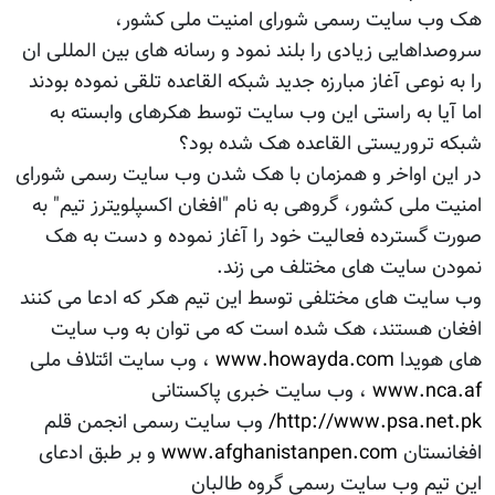
هک وب سایت رسمی شورای امنیت ملی کشور،
سروصداهایی زیادی را بلند نمود و رسانه های بین المللی ان
را به نوعی آغاز مبارزه جدید شبکه القاعده تلقی نموده بودند
اما آیا به راستی این وب سایت توسط هکرهای وابسته به
شبکه تروریستی القاعده هک شده بود؟
در این اواخر و همزمان با هک شدن وب سایت رسمی شورای
امنیت ملی کشور، گروهی به نام "افغان اکسپلویترز تیم" به
صورت گسترده فعالیت خود را آغاز نموده و دست به هک
نمودن سایت های مختلف می زند.
وب سایت های مختلفی توسط این تیم هکر که ادعا می کنند
افغان هستند، هک شده است که می توان به وب سایت
های هویدا
www.howayda.com
، وب سایت ائتلاف ملی
www.nca.af
، وب سایت خبری پاکستانی
http://www.psa.net.pk/
وب سایت رسمی انجمن قلم
افغانستان
www.afghanistanpen.com
و بر طبق ادعای
این تیم وب سایت رسمی گروه طالبان